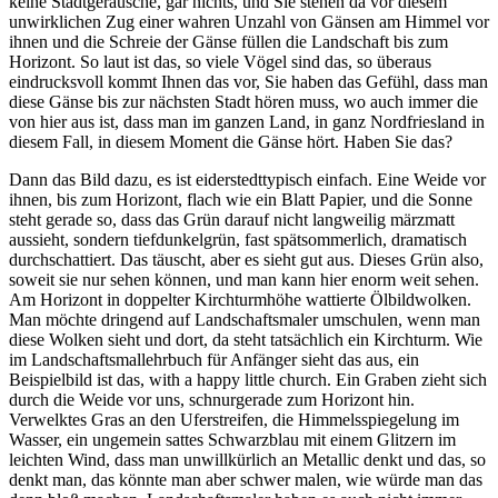
keine Stadtgeräusche, gar nichts, und Sie stehen da vor diesem
unwirklichen Zug einer wahren Unzahl von Gänsen am Himmel vor
ihnen und die Schreie der Gänse füllen die Landschaft bis zum
Horizont. So laut ist das, so viele Vögel sind das, so überaus
eindrucksvoll kommt Ihnen das vor, Sie haben das Gefühl, dass man
diese Gänse bis zur nächsten Stadt hören muss, wo auch immer die
von hier aus ist, dass man im ganzen Land, in ganz Nordfriesland in
diesem Fall, in diesem Moment die Gänse hört. Haben Sie das?
Dann das Bild dazu, es ist eiderstedttypisch einfach. Eine Weide vor
ihnen, bis zum Horizont, flach wie ein Blatt Papier, und die Sonne
steht gerade so, dass das Grün darauf nicht langweilig märzmatt
aussieht, sondern tiefdunkelgrün, fast spätsommerlich, dramatisch
durchschattiert. Das täuscht, aber es sieht gut aus. Dieses Grün also,
soweit sie nur sehen können, und man kann hier enorm weit sehen.
Am Horizont in doppelter Kirchturmhöhe wattierte Ölbildwolken.
Man möchte dringend auf Landschaftsmaler umschulen, wenn man
diese Wolken sieht und dort, da steht tatsächlich ein Kirchturm. Wie
im Landschaftsmallehrbuch für Anfänger sieht das aus, ein
Beispielbild ist das, with a happy little church. Ein Graben zieht sich
durch die Weide vor uns, schnurgerade zum Horizont hin.
Verwelktes Gras an den Uferstreifen, die Himmelsspiegelung im
Wasser, ein ungemein sattes Schwarzblau mit einem Glitzern im
leichten Wind, dass man unwillkürlich an Metallic denkt und das, so
denkt man, das könnte man aber schwer malen, wie würde man das