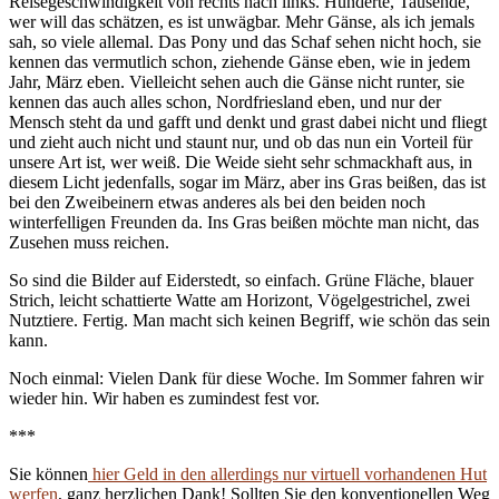
Reisegeschwindigkeit von rechts nach links. Hunderte, Tausende,
wer will das schätzen, es ist unwägbar. Mehr Gänse, als ich jemals
sah, so viele allemal. Das Pony und das Schaf sehen nicht hoch, sie
kennen das vermutlich schon, ziehende Gänse eben, wie in jedem
Jahr, März eben. Vielleicht sehen auch die Gänse nicht runter, sie
kennen das auch alles schon, Nordfriesland eben, und nur der
Mensch steht da und gafft und denkt und grast dabei nicht und fliegt
und zieht auch nicht und staunt nur, und ob das nun ein Vorteil für
unsere Art ist, wer weiß. Die Weide sieht sehr schmackhaft aus, in
diesem Licht jedenfalls, sogar im März, aber ins Gras beißen, das ist
bei den Zweibeinern etwas anderes als bei den beiden noch
winterfelligen Freunden da. Ins Gras beißen möchte man nicht, das
Zusehen muss reichen.
So sind die Bilder auf Eiderstedt, so einfach. Grüne Fläche, blauer
Strich, leicht schattierte Watte am Horizont, Vögelgestrichel, zwei
Nutztiere. Fertig. Man macht sich keinen Begriff, wie schön das sein
kann.
Noch einmal: Vielen Dank für diese Woche. Im Sommer fahren wir
wieder hin. Wir haben es zumindest fest vor.
***
Sie können
hier Geld in den allerdings nur virtuell vorhandenen Hut
werfen
, ganz herzlichen Dank! Sollten Sie den konventionellen Weg