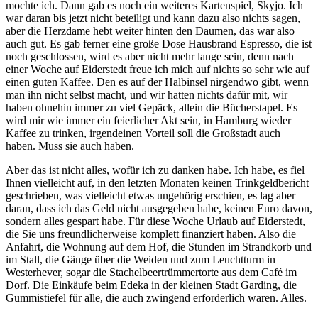
mochte ich. Dann gab es noch ein weiteres Kartenspiel, Skyjo. Ich
war daran bis jetzt nicht beteiligt und kann dazu also nichts sagen,
aber die Herzdame hebt weiter hinten den Daumen, das war also
auch gut. Es gab ferner eine große Dose Hausbrand Espresso, die ist
noch geschlossen, wird es aber nicht mehr lange sein, denn nach
einer Woche auf Eiderstedt freue ich mich auf nichts so sehr wie auf
einen guten Kaffee. Den es auf der Halbinsel nirgendwo gibt, wenn
man ihn nicht selbst macht, und wir hatten nichts dafür mit, wir
haben ohnehin immer zu viel Gepäck, allein die Bücherstapel. Es
wird mir wie immer ein feierlicher Akt sein, in Hamburg wieder
Kaffee zu trinken, irgendeinen Vorteil soll die Großstadt auch
haben. Muss sie auch haben.
Aber das ist nicht alles, wofür ich zu danken habe. Ich habe, es fiel
Ihnen vielleicht auf, in den letzten Monaten keinen Trinkgeldbericht
geschrieben, was vielleicht etwas ungehörig erschien, es lag aber
daran, dass ich das Geld nicht ausgegeben habe, keinen Euro davon,
sondern alles gespart habe. Für diese Woche Urlaub auf Eiderstedt,
die Sie uns freundlicherweise komplett finanziert haben. Also die
Anfahrt, die Wohnung auf dem Hof, die Stunden im Strandkorb und
im Stall, die Gänge über die Weiden und zum Leuchtturm in
Westerhever, sogar die Stachelbeertrümmertorte aus dem Café im
Dorf. Die Einkäufe beim Edeka in der kleinen Stadt Garding, die
Gummistiefel für alle, die auch zwingend erforderlich waren. Alles.