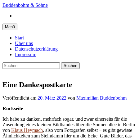
Springe
Buddenbohm & Söhne
zum
Instagram
Inhalt
Menü
Start
Über uns
Datenschutzerklärung
Impressum
Suchen
nach:
Eine Dankespostkarte
Veröffentlicht
am
20. März 2022
von
Maximilian Buddenbohm
Rückseite
Ich habe zu danken, mehrfach sogar, und zwar einerseits für die
Zusendung eines kleinen Bildbandes über die Sonnenallee in Berlin
von
Klaus Heymach
, also vom Fotografen selbst – es gibt gewisse
Ähnlichkeiten zum Steindamm hier um die Ecke. Gute Bilder, das