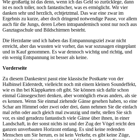
Wie großartig ist das denn, wenn ich das Geld so zurücklege, dann
ist es noch toller, noch fantastischer, was es ermöglicht. Wir vier
danken sehr und herzlich, echtjetztmal. Das war eine zwar im
Ergebnis zu kurze, aber doch dringend notwendige Pause, vor allem
auch für die Jungs, deren Leben intrapandemisch sonst nur noch aus
Ganztagsschule und Bildschirmen besteht.
Die Herzdame und ich haben das Entspannungsziel zwar nicht
erreicht, aber das wussten wir vorher, das war sozusagen eingeplant
und in Kauf genommen. Es war dennoch wichtig und richtig, und
ein wenig Entspannung ist besser als keine.
Vorderseite
Zu diesem Dankestext passt eine klassische Postkarte von der
Halbinsel Eiderstedt, vielleicht noch mit einem kleinen Soundeffekt,
wie es ihn bei Klappkarten oft gibt. Sie können sich dafür schon
einmal Gänsegeschrei denken, aber womöglich etwas anders, als sie
es kennen. Wenn Sie einmal ziehende Gänse gesehen haben, so eine
Schar am Himmel oder zwei oder drei, dann nehmen Sie die einfach
mal zehn oder auch gleich mal zwanzig und mehr, stellen Sie sich
vor, es sind geradezu fantastisch viele Gänse über ihnen, in einer
Landschaft, in der sonst nichts ist und der Zug der Vögel reicht den
ganzen unverbauten Horizont entlang. Es sind keine redenden
Menschen um Sie herum, es ist kein Verkehr, es gibt keine Züge,