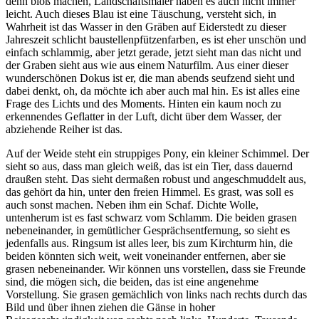
denn bloß machen, Landschaftsmaler haben es auch nicht immer
leicht. Auch dieses Blau ist eine Täuschung, versteht sich, in
Wahrheit ist das Wasser in den Gräben auf Eiderstedt zu dieser
Jahreszeit schlicht baustellenpfützenfarben, es ist eher unschön und
einfach schlammig, aber jetzt gerade, jetzt sieht man das nicht und
der Graben sieht aus wie aus einem Naturfilm. Aus einer dieser
wunderschönen Dokus ist er, die man abends seufzend sieht und
dabei denkt, oh, da möchte ich aber auch mal hin. Es ist alles eine
Frage des Lichts und des Moments. Hinten ein kaum noch zu
erkennendes Geflatter in der Luft, dicht über dem Wasser, der
abziehende Reiher ist das.
Auf der Weide steht ein struppiges Pony, ein kleiner Schimmel. Der
sieht so aus, dass man gleich weiß, das ist ein Tier, dass dauernd
draußen steht. Das sieht dermaßen robust und angeschmuddelt aus,
das gehört da hin, unter den freien Himmel. Es grast, was soll es
auch sonst machen. Neben ihm ein Schaf. Dichte Wolle,
untenherum ist es fast schwarz vom Schlamm. Die beiden grasen
nebeneinander, in gemütlicher Gesprächsentfernung, so sieht es
jedenfalls aus. Ringsum ist alles leer, bis zum Kirchturm hin, die
beiden könnten sich weit, weit voneinander entfernen, aber sie
grasen nebeneinander. Wir können uns vorstellen, dass sie Freunde
sind, die mögen sich, die beiden, das ist eine angenehme
Vorstellung. Sie grasen gemächlich von links nach rechts durch das
Bild und über ihnen ziehen die Gänse in hoher