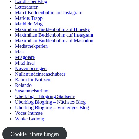
LandLebenBlog
Letteraturen
Maret Buddenbohm auf Instagram
Markus Trapp
Mathilde Mag
Maximilian Buddenbohm auf Bluesky
Maximilian Buddenbohm auf Instagram
Maximilian Buddenbohm auf Mastodon
Mediathekperlen
Mek
Miagolare
Mitzi Irsaj
Novemberregen
Nullenundeinsenschubser
Raum für Notizen
Rolando
Susammelsurium
Uberblog – Blogring Startseite
Uberblog Blogring – Nächstes Blog
Uberblog Blogring – Vorheriges Blog
Voces Intimae
Wibke Ladwig
Cookie Einstellungen