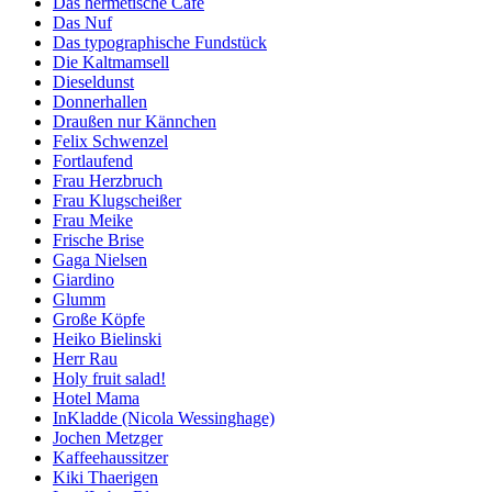
Das hermetische Café
Das Nuf
Das typographische Fundstück
Die Kaltmamsell
Dieseldunst
Donnerhallen
Draußen nur Kännchen
Felix Schwenzel
Fortlaufend
Frau Herzbruch
Frau Klugscheißer
Frau Meike
Frische Brise
Gaga Nielsen
Giardino
Glumm
Große Köpfe
Heiko Bielinski
Herr Rau
Holy fruit salad!
Hotel Mama
InKladde (Nicola Wessinghage)
Jochen Metzger
Kaffeehaussitzer
Kiki Thaerigen