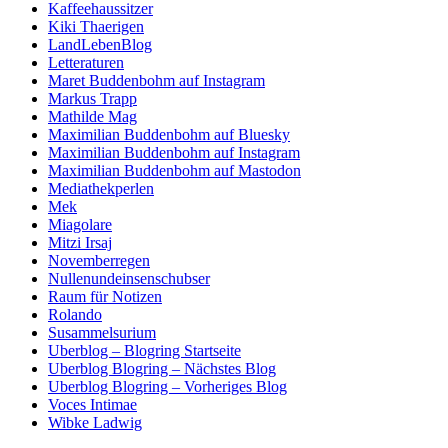
Kaffeehaussitzer
Kiki Thaerigen
LandLebenBlog
Letteraturen
Maret Buddenbohm auf Instagram
Markus Trapp
Mathilde Mag
Maximilian Buddenbohm auf Bluesky
Maximilian Buddenbohm auf Instagram
Maximilian Buddenbohm auf Mastodon
Mediathekperlen
Mek
Miagolare
Mitzi Irsaj
Novemberregen
Nullenundeinsenschubser
Raum für Notizen
Rolando
Susammelsurium
Uberblog – Blogring Startseite
Uberblog Blogring – Nächstes Blog
Uberblog Blogring – Vorheriges Blog
Voces Intimae
Wibke Ladwig