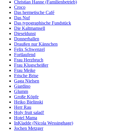
Christian Hanne (Familienbetrieb)
Croco
Das hermetische Café
Das Nuf
Das typographische Fundstück
Die Kaltmamsell
Dieseldunst
Donnerhallen
Draußen nur Kännchen
Felix Schwenzel
Fortlaufend
Frau Herzbruch
Frau Klugscheißer
Frau Meike
Frische Brise
Gaga Nielsen
Giardino
Glumm
Große Köpfe
Heiko Bielinski
Herr Rau
Holy fruit salad!
Hotel Mama
InKladde (Nicola Wessinghage)
Jochen Metzger