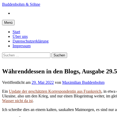
Springe
Buddenbohm & Söhne
zum
Instagram
Inhalt
Menü
Start
Über uns
Datenschutzerklärung
Impressum
Suchen
nach:
Währenddessen in den Blogs, Ausgabe 29.5
Veröffentlicht
am
29. Mai 2022
von
Maximilian Buddenbohm
Ein
Update der geschätzten Korrespondentin aus Frankreich
, in etwa
Ukraine, also um den Krieg, und nur einen Blogeintrag weiter, im gle
Wasser nicht da ist
.
Ich schreibe dies an einem kalten, saukalten Maimorgen, es sind nur