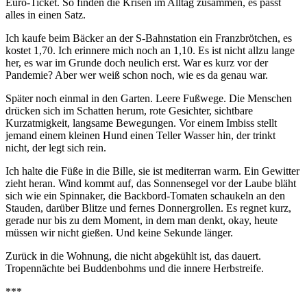
Euro-Ticket. So finden die Krisen im Alltag zusammen, es passt
alles in einen Satz.
Ich kaufe beim Bäcker an der S-Bahnstation ein Franzbrötchen, es
kostet 1,70. Ich erinnere mich noch an 1,10. Es ist nicht allzu lange
her, es war im Grunde doch neulich erst. War es kurz vor der
Pandemie? Aber wer weiß schon noch, wie es da genau war.
Später noch einmal in den Garten. Leere Fußwege. Die Menschen
drücken sich im Schatten herum, rote Gesichter, sichtbare
Kurzatmigkeit, langsame Bewegungen. Vor einem Imbiss stellt
jemand einem kleinen Hund einen Teller Wasser hin, der trinkt
nicht, der legt sich rein.
Ich halte die Füße in die Bille, sie ist mediterran warm. Ein Gewitter
zieht heran. Wind kommt auf, das Sonnensegel vor der Laube bläht
sich wie ein Spinnaker, die Backbord-Tomaten schaukeln an den
Stauden, darüber Blitze und fernes Donnergrollen. Es regnet kurz,
gerade nur bis zu dem Moment, in dem man denkt, okay, heute
müssen wir nicht gießen. Und keine Sekunde länger.
Zurück in die Wohnung, die nicht abgekühlt ist, das dauert.
Tropennächte bei Buddenbohms und die innere Herbstreife.
***