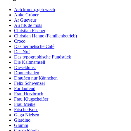
Ach komm, geh wech
Anke Gröner
Ar Gueveur
Au fils de mots
Christian Fischer
Christian Hanne (Familienbetrieb)
Croco
Das hermetische Café
Das Nuf
Das typographische Fundstück
Die Kaltmamsell
Dieseldunst
Donnerhallen
Draußen nur Kännchen
Felix Schwenzel
Fortlaufend
Frau Herzbruch
Frau Klugscheißer
Frau Meike
Frische Brise
Gaga Nielsen
Giardino
Glumm
Große Köpfe