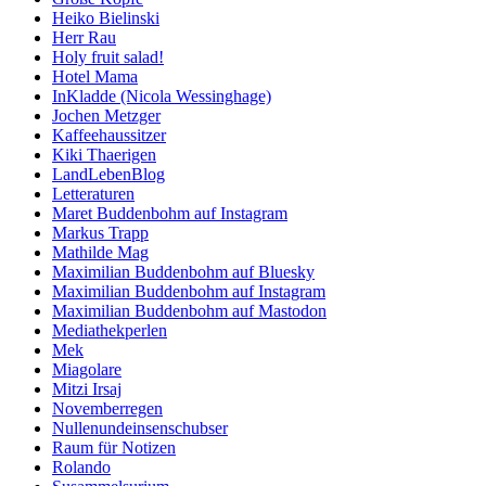
Heiko Bielinski
Herr Rau
Holy fruit salad!
Hotel Mama
InKladde (Nicola Wessinghage)
Jochen Metzger
Kaffeehaussitzer
Kiki Thaerigen
LandLebenBlog
Letteraturen
Maret Buddenbohm auf Instagram
Markus Trapp
Mathilde Mag
Maximilian Buddenbohm auf Bluesky
Maximilian Buddenbohm auf Instagram
Maximilian Buddenbohm auf Mastodon
Mediathekperlen
Mek
Miagolare
Mitzi Irsaj
Novemberregen
Nullenundeinsenschubser
Raum für Notizen
Rolando