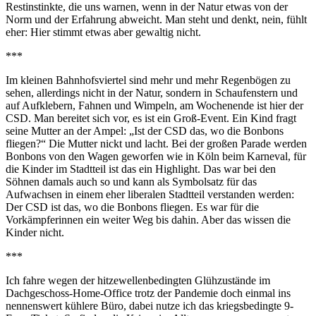
Restinstinkte, die uns warnen, wenn in der Natur etwas von der
Norm und der Erfahrung abweicht. Man steht und denkt, nein, fühlt
eher: Hier stimmt etwas aber gewaltig nicht.
***
Im kleinen Bahnhofsviertel sind mehr und mehr Regenbögen zu
sehen, allerdings nicht in der Natur, sondern in Schaufenstern und
auf Aufklebern, Fahnen und Wimpeln, am Wochenende ist hier der
CSD. Man bereitet sich vor, es ist ein Groß-Event. Ein Kind fragt
seine Mutter an der Ampel: „Ist der CSD das, wo die Bonbons
fliegen?“ Die Mutter nickt und lacht. Bei der großen Parade werden
Bonbons von den Wagen geworfen wie in Köln beim Karneval, für
die Kinder im Stadtteil ist das ein Highlight. Das war bei den
Söhnen damals auch so und kann als Symbolsatz für das
Aufwachsen in einem eher liberalen Stadtteil verstanden werden:
Der CSD ist das, wo die Bonbons fliegen. Es war für die
Vorkämpferinnen ein weiter Weg bis dahin. Aber das wissen die
Kinder nicht.
***
Ich fahre wegen der hitzewellenbedingten Glühzustände im
Dachgeschoss-Home-Office trotz der Pandemie doch einmal ins
nennenswert kühlere Büro, dabei nutze ich das kriegsbedingte 9-