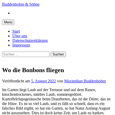
Springe
Buddenbohm & Söhne
zum
Instagram
Inhalt
Menü
Start
Über uns
Datenschutzerklärung
Impressum
Suchen
nach:
Wo die Bonbons fliegen
Veröffentlicht
am
5. August 2022
von
Maximilian Buddenbohm
Im Garten liegt Laub auf der Terrasse und auf dem Rasen,
knochentrockenes, mürbes Laub, sommergedörrt.
Kartoffelchipsgeräusche beim Drauftreten, das ist die Dürre, das ist
die Hitze. Es ist so viel Laub, und es fällt so schnell, dass es ein
falsches Bild ergibt, so hat ein Garten, so hat Natur Anfang August
nicht auszusehen. Dies ist doch keine Zeit, um Laub zu harken.