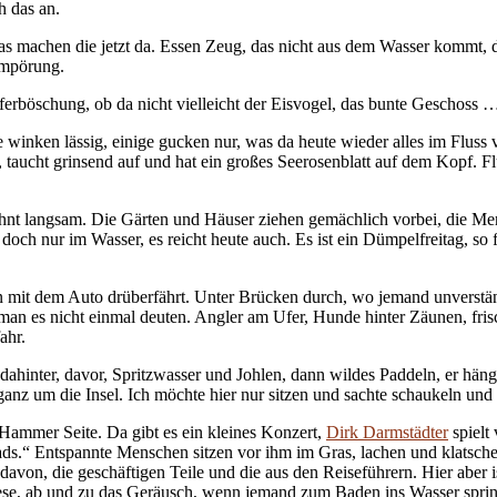
h das an.
s machen die jetzt da. Essen Zeug, das nicht aus dem Wasser kommt, das
Empörung.
rböschung, ob da nicht vielleicht der Eisvogel, das bunte Geschoss … 
nken lässig, einige gucken nur, was da heute wieder alles im Fluss vor
 taucht grinsend auf und hat ein großes Seerosenblatt auf dem Kopf. F
ohnt langsam. Die Gärten und Häuser ziehen gemächlich vorbei, die Me
och nur im Wasser, es reicht heute auch. Es ist ein Dümpelfreitag, so f
n mit dem Auto drüberfährt. Unter Brücken durch, wo jemand unverständ
n es nicht einmal deuten. Angler am Ufer, Hunde hinter Zäunen, frisc
ahr.
inter, davor, Spritzwasser und Johlen, dann wildes Paddeln, er hängt un
ill ganz um die Insel. Ich möchte hier nur sitzen und sachte schaukeln u
Hammer Seite. Da gibt es ein kleines Konzert,
Dirk Darmstädter
spielt
omads.“ Entspannte Menschen sitzen vor ihm im Gras, lachen und klatschen
davon, die geschäftigen Teile und die aus den Reiseführern. Hier aber is
ese, ab und zu das Geräusch, wenn jemand zum Baden ins Wasser spring