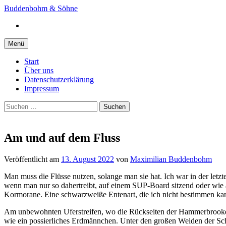
Springe
Buddenbohm & Söhne
zum
Instagram
Inhalt
Menü
Start
Über uns
Datenschutzerklärung
Impressum
Suchen
nach:
Am und auf dem Fluss
Veröffentlicht
am
13. August 2022
von
Maximilian Buddenbohm
Man muss die Flüsse nutzen, solange man sie hat. Ich war in der letz
wenn man nur so dahertreibt, auf einem SUP-Board sitzend oder wie
Kormorane. Eine schwarzweiße Entenart, die ich nicht bestimmen kann, 
Am unbewohnten Uferstreifen, wo die Rückseiten der Hammerbrooker I
wie ein possierliches Erdmännchen. Unter den großen Weiden der Sch