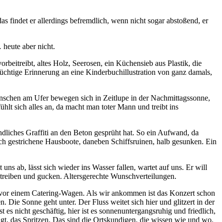
 findet er allerdings befremdlich, wenn nicht sogar abstoßend, er
heute aber nicht.
beitreibt, altes Holz, Seerosen, ein Küchensieb aus Plastik, die
lüchtige Erinnerung an eine Kinderbuchillustration von ganz damals,
nschen am Ufer bewegen sich in Zeitlupe in der Nachmittagssonne,
ühlt sich alles an, da macht man toter Mann und treibt ins
liches Graffiti an den Beton gesprüht hat. So ein Aufwand, da
h gestrichene Hausboote, daneben Schiffsruinen, halb gesunken. Ein
s ab, lässt sich wieder ins Wasser fallen, wartet auf uns. Er will
nd treiben und gucken. Altersgerechte Wunschverteilungen.
 vor einem Catering-Wagen. Als wir ankommen ist das Konzert schon
. Die Sonne geht unter. Der Fluss weitet sich hier und glitzert in der
t es nicht geschäftig, hier ist es sonnenuntergangsruhig und friedlich,
t, das Spritzen. Das sind die Ortskundigen, die wissen wie und wo.