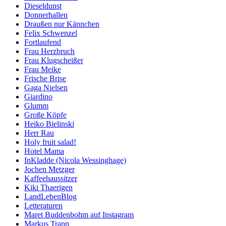
Dieseldunst
Donnerhallen
Draußen nur Kännchen
Felix Schwenzel
Fortlaufend
Frau Herzbruch
Frau Klugscheißer
Frau Meike
Frische Brise
Gaga Nielsen
Giardino
Glumm
Große Köpfe
Heiko Bielinski
Herr Rau
Holy fruit salad!
Hotel Mama
InKladde (Nicola Wessinghage)
Jochen Metzger
Kaffeehaussitzer
Kiki Thaerigen
LandLebenBlog
Letteraturen
Maret Buddenbohm auf Instagram
Markus Trapp