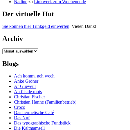
Nadine
zu
Linkwerk zum Wochenende
Der virtuelle Hut
Sie können hier Trinkgeld einwerfen
. Vielen Dank!
Archiv
Archiv
Blogs
Ach komm, geh wech
Anke Gröner
Ar Gueveur
Au fils de mots
Christian Fischer
Christian Hanne (Familienbetrieb)
Croco
Das hermetische Café
Das Nuf
Das typographische Fundstück
Die Kaltmamsell