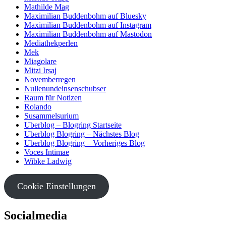
Mathilde Mag
Maximilian Buddenbohm auf Bluesky
Maximilian Buddenbohm auf Instagram
Maximilian Buddenbohm auf Mastodon
Mediathekperlen
Mek
Miagolare
Mitzi Irsaj
Novemberregen
Nullenundeinsenschubser
Raum für Notizen
Rolando
Susammelsurium
Uberblog – Blogring Startseite
Uberblog Blogring – Nächstes Blog
Uberblog Blogring – Vorheriges Blog
Voces Intimae
Wibke Ladwig
Cookie Einstellungen
Socialmedia