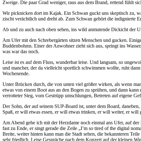
Zweige. Die paar Grad weniger, raus aus dem Brand, rettend fühlt sic
Wir picknicken dort im Kajak. Ein Schwan guckt uns skeptisch zu, wa
zischt verächtlich und dreht ab. Zum Schwan gehört die indignierte 
Ab und zu auch nach oben sehen, ins wild anmutende Dickicht der Ufe
Am Ufer mit den Schrebergärten sitzen Menschen und gucken. Einige wi
Buddenbohms. Einer der Anwohner zieht sich aus, springt ins Wasser,
was war das noch.
Leise ist es auf dem Fluss, wunderbar leise. Und langsam, so ungew
und mancher, der da vielleicht sportlich schwimmen wollte, ruht dann d
Wochenende.
Unter Brücken durch, die von unten viel größer wirken, als wenn ma
etwas von einem Boot aus an den Bogen zu sprühen, und dann kann ma
verrotteter Steg, vom Gestrüpp umschlungen, Betreten auf eigene Gef
Der Sohn, der auf seinem SUP-Board ist, unter dem Board, daneben, dah
Spaß, er will etwas essen, er will etwas trinken, er will weiter, er w
Am Abend gehe ich mit der Herzdame noch einmal ans Ufer, auf der 
fast zu Ende, er singt gerade die Zeile „I’m so tired of the digital n
Breite, weiter hinten kann man die Stadt sehen, die bekannteren Teile 
sehr friedlich. Leise Gespräche nach dem Konzert auf der kleinen Wi