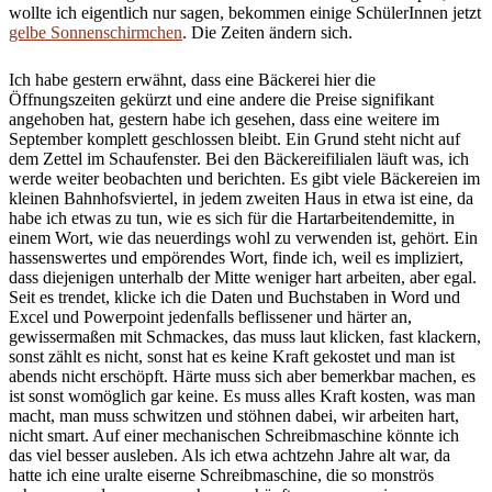
wollte ich eigentlich nur sagen, bekommen einige SchülerInnen jetzt
gelbe Sonnenschirmchen
. Die Zeiten ändern sich.
Ich habe gestern erwähnt, dass eine Bäckerei hier die
Öffnungszeiten gekürzt und eine andere die Preise signifikant
angehoben hat, gestern habe ich gesehen, dass eine weitere im
September komplett geschlossen bleibt. Ein Grund steht nicht auf
dem Zettel im Schaufenster. Bei den Bäckereifilialen läuft was, ich
werde weiter beobachten und berichten. Es gibt viele Bäckereien im
kleinen Bahnhofsviertel, in jedem zweiten Haus in etwa ist eine, da
habe ich etwas zu tun, wie es sich für die Hartarbeitendemitte, in
einem Wort, wie das neuerdings wohl zu verwenden ist, gehört. Ein
hassenswertes und empörendes Wort, finde ich, weil es impliziert,
dass diejenigen unterhalb der Mitte weniger hart arbeiten, aber egal.
Seit es trendet, klicke ich die Daten und Buchstaben in Word und
Excel und Powerpoint jedenfalls beflissener und härter an,
gewissermaßen mit Schmackes, das muss laut klicken, fast klackern,
sonst zählt es nicht, sonst hat es keine Kraft gekostet und man ist
abends nicht erschöpft. Härte muss sich aber bemerkbar machen, es
ist sonst womöglich gar keine. Es muss alles Kraft kosten, was man
macht, man muss schwitzen und stöhnen dabei, wir arbeiten hart,
nicht smart. Auf einer mechanischen Schreibmaschine könnte ich
das viel besser ausleben. Als ich etwa achtzehn Jahre alt war, da
hatte ich eine uralte eiserne Schreibmaschine, die so monströs