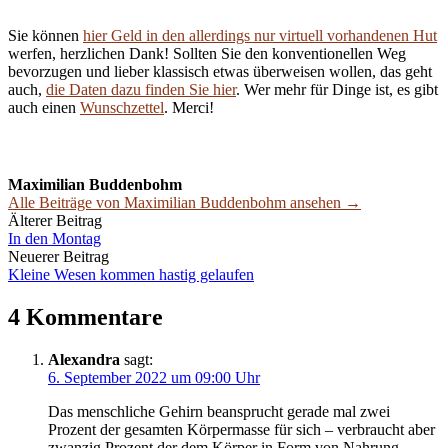
Sie können
hier Geld in den allerdings nur virtuell vorhandenen Hut
werfen, herzlichen Dank! Sollten Sie den konventionellen Weg
bevorzugen und lieber klassisch etwas überweisen wollen, das geht
auch,
die Daten dazu finden Sie hier
. Wer mehr für Dinge ist, es gibt
auch einen
Wunschzettel
. Merci!
Maximilian Buddenbohm
Alle Beiträge von Maximilian Buddenbohm ansehen →
Beitrags-
Älterer Beitrag
In den Montag
Navigation
Neuerer Beitrag
Kleine Wesen kommen hastig gelaufen
4 Kommentare
Alexandra
sagt:
6. September 2022 um 09:00 Uhr
Das menschliche Gehirn beansprucht gerade mal zwei
Prozent der gesamten Körpermasse für sich – verbraucht aber
zwanzig Prozent der dem Körper in Form von Nahrung