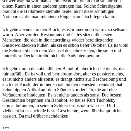
schwer war, da war man schon erschöpft, wenn man sie nur von
einem Raum in einen anderen getragen hat. Solche Schreibgeräte
braucht die Hartarbeitendemitte heute, nicht diese schnittigen
Notebooks, die man mit einem Finger vom Tisch fegen kann.
Ich gehe abends um den Block, es ist immer noch warm, so seltsam
warm. Aber vor den Restaurants und Cafés sitzen die ersten
Menschen, die sich in die neuerdings wieder bereitliegenden
Gastrowolldecken hüllen, als sei es schon tiefer Oktober. Es ist wohl
die Sehnsucht nach dem Wechsel der Jahreszeiten, die sie in und
unter diese Decken treibt, nicht die Außentemperatur.
Ich gehe durch den abendlichen Bahnhof, aber ich sehe nichts, das
mir auffällt. Es ist voll und betriebsam dort, aber es passiert nichts,
es ist nichts anders als sonst, es drängt nichts zur Beschreibung und
auch der Kiosk, der immer so nah an den neuesten Trends ist, hat
keine hippen Artikel auf dem Ständer vor der Tür, die auf eine
Veränderung hindeuten. Es ist nichts anders als sonst. Die besten
Geschichten beginnen am Bahnhof, so hat es Kurt Tucholsky
einmal befunden, in seinem Schloss Gripsholm war das. Und
vielleicht ist es auch die beste Geschichte, wenn überhaupt nichts
passiert. Da mal drüber nachdenken.
***