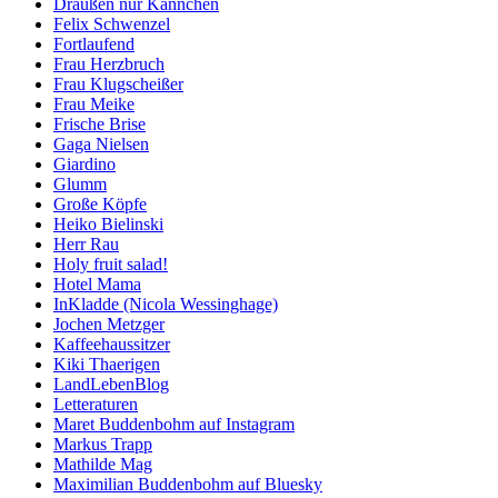
Draußen nur Kännchen
Felix Schwenzel
Fortlaufend
Frau Herzbruch
Frau Klugscheißer
Frau Meike
Frische Brise
Gaga Nielsen
Giardino
Glumm
Große Köpfe
Heiko Bielinski
Herr Rau
Holy fruit salad!
Hotel Mama
InKladde (Nicola Wessinghage)
Jochen Metzger
Kaffeehaussitzer
Kiki Thaerigen
LandLebenBlog
Letteraturen
Maret Buddenbohm auf Instagram
Markus Trapp
Mathilde Mag
Maximilian Buddenbohm auf Bluesky