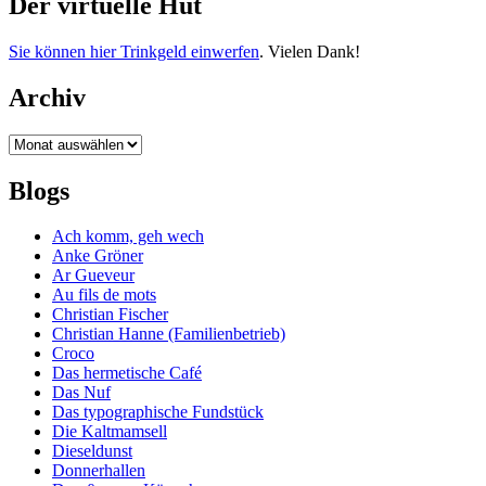
Der virtuelle Hut
Sie können hier Trinkgeld einwerfen
. Vielen Dank!
Archiv
Archiv
Blogs
Ach komm, geh wech
Anke Gröner
Ar Gueveur
Au fils de mots
Christian Fischer
Christian Hanne (Familienbetrieb)
Croco
Das hermetische Café
Das Nuf
Das typographische Fundstück
Die Kaltmamsell
Dieseldunst
Donnerhallen