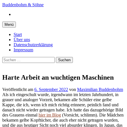
Springe
Buddenbohm & Söhne
zum
Instagram
Inhalt
Menü
Start
Über uns
Datenschutzerklärung
Impressum
Suchen
nach:
Harte Arbeit an wuchtigen Maschinen
Veröffentlicht
am
6. September 2022
von
Maximilian Buddenbohm
Als ich eingeschult wurde, irgendwann im letzten Jahrhundert, in
grauer und analoger Vorzeit, bekamen alle Schüler eine gelbe
Kappe, die ich, wenn ich mich richtig erinnere, peinlich fand und
danach nicht wieder getragen habe. Ich hatte das dazugehörige Bild
des Grauens einmal
hier im Blog
(Vorsicht, schlimm). Die Mädchen
bekamen gelbe Kopftücher, die auch eher nicht getragen wurden,
und die aus heutiger Sicht noch viel absurder klingen. In Japan, das