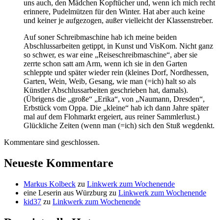
uns auch, den Mädchen Kopftücher und, wenn ich mich recht
erinnere, Pudelmützen für den Winter. Hat aber auch keine
und keiner je aufgezogen, außer vielleicht der Klassenstreber.
Auf soner Schreibmaschine hab ich meine beiden
Abschlussarbeiten getippt, in Kunst und VisKom. Nicht ganz
so schwer, es war eine „Reiseschreibmaschine“, aber sie
zerrte schon satt am Arm, wenn ich sie in den Garten
schleppte und später wieder rein (kleines Dorf, Nordhessen,
Garten, Wein, Weib, Gesang, wie man (=ich) halt so als
Künstler Abschlussarbeiten geschrieben hat, damals).
(Übrigens die „große“ „Erika“, von „Naumann, Dresden“,
Erbstück vom Oppa. Die „kleine“ hab ich dann Jahre später
mal auf dem Flohmarkt ergeiert, aus reiner Sammlerlust.)
Glückliche Zeiten (wenn man (=ich) sich den Stuß wegdenkt.
Kommentare sind geschlossen.
Neueste Kommentare
Markus Kolbeck
zu
Linkwerk zum Wochenende
eine Leserin aus Würzburg
zu
Linkwerk zum Wochenende
kid37
zu
Linkwerk zum Wochenende