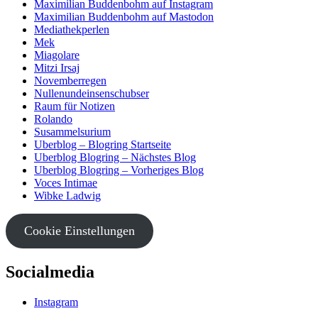
Maximilian Buddenbohm auf Instagram
Maximilian Buddenbohm auf Mastodon
Mediathekperlen
Mek
Miagolare
Mitzi Irsaj
Novemberregen
Nullenundeinsenschubser
Raum für Notizen
Rolando
Susammelsurium
Uberblog – Blogring Startseite
Uberblog Blogring – Nächstes Blog
Uberblog Blogring – Vorheriges Blog
Voces Intimae
Wibke Ladwig
Cookie Einstellungen
Socialmedia
Instagram