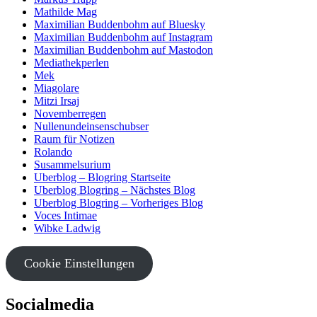
Mathilde Mag
Maximilian Buddenbohm auf Bluesky
Maximilian Buddenbohm auf Instagram
Maximilian Buddenbohm auf Mastodon
Mediathekperlen
Mek
Miagolare
Mitzi Irsaj
Novemberregen
Nullenundeinsenschubser
Raum für Notizen
Rolando
Susammelsurium
Uberblog – Blogring Startseite
Uberblog Blogring – Nächstes Blog
Uberblog Blogring – Vorheriges Blog
Voces Intimae
Wibke Ladwig
Cookie Einstellungen
Socialmedia