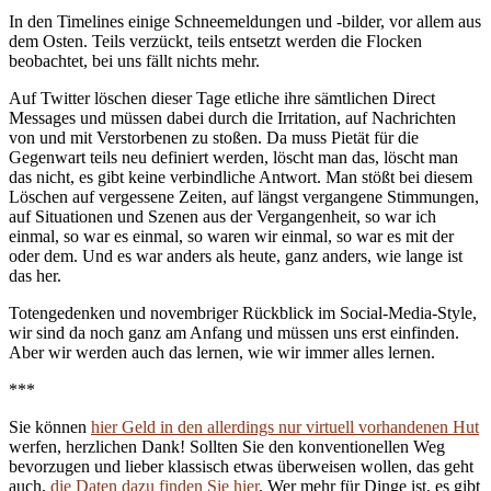
In den Timelines einige Schneemeldungen und -bilder, vor allem aus
dem Osten. Teils verzückt, teils entsetzt werden die Flocken
beobachtet, bei uns fällt nichts mehr.
Auf Twitter löschen dieser Tage etliche ihre sämtlichen Direct
Messages und müssen dabei durch die Irritation, auf Nachrichten
von und mit Verstorbenen zu stoßen. Da muss Pietät für die
Gegenwart teils neu definiert werden, löscht man das, löscht man
das nicht, es gibt keine verbindliche Antwort. Man stößt bei diesem
Löschen auf vergessene Zeiten, auf längst vergangene Stimmungen,
auf Situationen und Szenen aus der Vergangenheit, so war ich
einmal, so war es einmal, so waren wir einmal, so war es mit der
oder dem. Und es war anders als heute, ganz anders, wie lange ist
das her.
Totengedenken und novembriger Rückblick im Social-Media-Style,
wir sind da noch ganz am Anfang und müssen uns erst einfinden.
Aber wir werden auch das lernen, wie wir immer alles lernen.
***
Sie können
hier Geld in den allerdings nur virtuell vorhandenen Hut
werfen, herzlichen Dank! Sollten Sie den konventionellen Weg
bevorzugen und lieber klassisch etwas überweisen wollen, das geht
auch,
die Daten dazu finden Sie hier
. Wer mehr für Dinge ist, es gibt