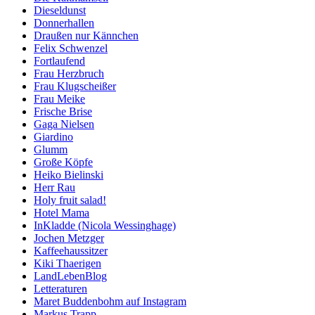
Dieseldunst
Donnerhallen
Draußen nur Kännchen
Felix Schwenzel
Fortlaufend
Frau Herzbruch
Frau Klugscheißer
Frau Meike
Frische Brise
Gaga Nielsen
Giardino
Glumm
Große Köpfe
Heiko Bielinski
Herr Rau
Holy fruit salad!
Hotel Mama
InKladde (Nicola Wessinghage)
Jochen Metzger
Kaffeehaussitzer
Kiki Thaerigen
LandLebenBlog
Letteraturen
Maret Buddenbohm auf Instagram
Markus Trapp