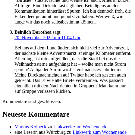
„Birdsite“ stutzte, lachte und weinte ich auch. Alles in kurzer
Abfolge. Eine Dekade fast täglichen Beteiligens an der
Kommunikation hinterlässt Spuren. Ich bin dennoch froh, die
Ecken leer geräumt und geputzt zu haben. Wer weiß, wie
lange wir das noch selbstbestimmt können.
Beinlich Dorothea
sagt:
20. November 2022 um 11:04 Uhr
Bei uns auf dem Land ändert sich nicht viel zur Adventszeit,
der nächste kleine Adventsmarkt ist einige Kilometer entfernt.
Allerdings ist mir aufgefallen, dass die Stadt bei uns die
Weihnachtssterne aufgehängt hat – wollte man nicht Strom
sparen? Achja der Strom wird ja erst nächstes Jahr teurer.
Meine Direktnachrichten auf Twitter habe ich gestern auch
gelöscht. Das ist wie alte Briefe verbrennen. Was passiert
eigentlich mit den Nachrichten in Gruppen? Man kann nur
auf Gruppe verlassen klicken.
Kommentare sind geschlossen.
Neueste Kommentare
Markus Kolbeck
zu
Linkwerk zum Wochenende
eine Leserin aus Würzburg
zu
Linkwerk zum Wochenende