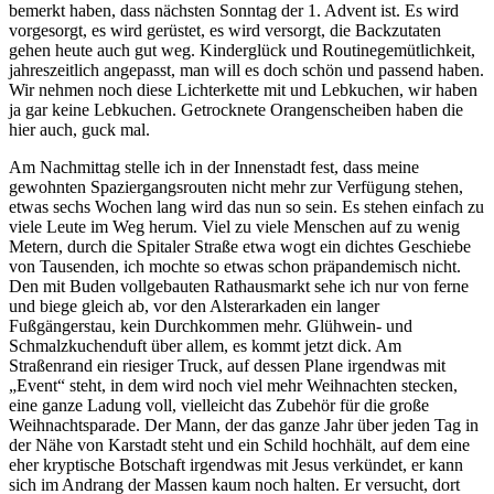
bemerkt haben, dass nächsten Sonntag der 1. Advent ist. Es wird
vorgesorgt, es wird gerüstet, es wird versorgt, die Backzutaten
gehen heute auch gut weg. Kinderglück und Routinegemütlichkeit,
jahreszeitlich angepasst, man will es doch schön und passend haben.
Wir nehmen noch diese Lichterkette mit und Lebkuchen, wir haben
ja gar keine Lebkuchen. Getrocknete Orangenscheiben haben die
hier auch, guck mal.
Am Nachmittag stelle ich in der Innenstadt fest, dass meine
gewohnten Spaziergangsrouten nicht mehr zur Verfügung stehen,
etwas sechs Wochen lang wird das nun so sein. Es stehen einfach zu
viele Leute im Weg herum. Viel zu viele Menschen auf zu wenig
Metern, durch die Spitaler Straße etwa wogt ein dichtes Geschiebe
von Tausenden, ich mochte so etwas schon präpandemisch nicht.
Den mit Buden vollgebauten Rathausmarkt sehe ich nur von ferne
und biege gleich ab, vor den Alsterarkaden ein langer
Fußgängerstau, kein Durchkommen mehr. Glühwein- und
Schmalzkuchenduft über allem, es kommt jetzt dick. Am
Straßenrand ein riesiger Truck, auf dessen Plane irgendwas mit
„Event“ steht, in dem wird noch viel mehr Weihnachten stecken,
eine ganze Ladung voll, vielleicht das Zubehör für die große
Weihnachtsparade. Der Mann, der das ganze Jahr über jeden Tag in
der Nähe von Karstadt steht und ein Schild hochhält, auf dem eine
eher kryptische Botschaft irgendwas mit Jesus verkündet, er kann
sich im Andrang der Massen kaum noch halten. Er versucht, dort