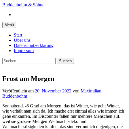
Springe
Buddenbohm & Söhne
zum
Instagram
Inhalt
Menü
Start
Über uns
Datenschutzerklärung
Impressum
Suchen
nach:
Frost am Morgen
Veröffentlicht
am
20. November 2022
von
Maximilian
Buddenbohm
Sonnabend. -6 Grad am Morgen, das ist Winter, wie geht Winter,
wie verhält man sich da. Ich mache erst einmal alles wie immer, ich
gehe einkaufen. Im Discounter fallen mir mehrere Menschen auf,
weil sie größere Mengen Weihnachtsdeko und
Weihnachtssüßigkeiten kaufen, das sind vermutlich diejenigen, die