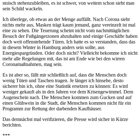
stoisch stehenzubleiben, es ist schwer, von weitem schon sieht man
sein Schild wackeln.
Ich überlege, ob etwas an der Menge auffällt. Nach Corona sieht
nichts mehr aus, Masken trägt kaum jemand, ganz vereinzelt ist mal
eine zu sehen. Die Teuerung scheint nicht vom nachmittäglichen
Besuch der Fußgängerzonen abzuhalten und einige Geschäfte haben
doch weit offenstehende Türen. Ich hatte es so verstanden, dass das
in diesem Winter in Hamburg anders sein sollte, aus
Energiespargründen. Oder doch nicht? Vielleicht bekomme ich nicht
mehr alle Regelungen mit, das ist am Ende wie bei den wirren
Coronamaßnahmen, mag sein.
Es ist aber so, fällt mir schließlich auf, dass die Menschen doch
wenig Tüten und Taschen tragen. Je länger ich hinsehe, desto
sicherer bin ich, ohne eine Statistik ersetzen zu können: Es wird
weniger gekauft als in den Jahren vor dem Krisengewimmel. Dem
Augenschein nach. Die Menschen kommen zum Gucken und auf
einen Glühwein in die Stadt, die Menschen kommen nicht für ein
Programm zur Rettung der darbenden Kaufhäuser.
Das demnächst mal verifizieren, die Presse wird sicher in Kürze
berichten.
***