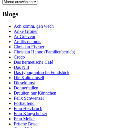
Archiv
Blogs
Ach komm, geh wech
Anke Gröner
Ar Gueveur
Au fils de mots
Christian Fischer
Christian Hanne (Familienbetrieb)
Croco
Das hermetische Café
Das Nuf
Das typographische Fundstück
Die Kaltmamsell
Dieseldunst
Donnerhallen
Draußen nur Kännchen
Felix Schwenzel
Fortlaufend
Frau Herzbruch
Frau Klugscheißer
Frau Meike
Frische Brise