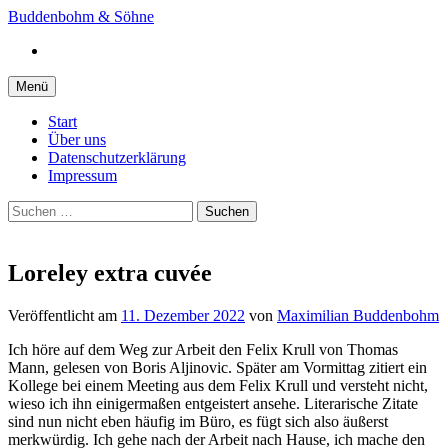
Springe
Buddenbohm & Söhne
zum
Instagram
Inhalt
Menü
Start
Über uns
Datenschutzerklärung
Impressum
Suchen
nach:
Loreley extra cuvée
Veröffentlicht
am
11. Dezember 2022
von
Maximilian Buddenbohm
Ich höre auf dem Weg zur Arbeit den Felix Krull von Thomas
Mann, gelesen von Boris Aljinovic. Später am Vormittag zitiert ein
Kollege bei einem Meeting aus dem Felix Krull und versteht nicht,
wieso ich ihn einigermaßen entgeistert ansehe. Literarische Zitate
sind nun nicht eben häufig im Büro, es fügt sich also äußerst
merkwürdig. Ich gehe nach der Arbeit nach Hause, ich mache den