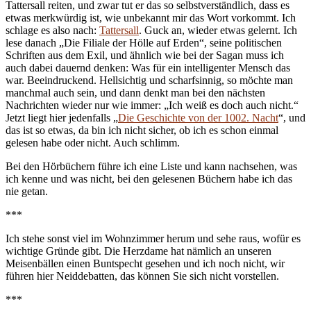
Tattersall reiten, und zwar tut er das so selbstverständlich, dass es
etwas merkwürdig ist, wie unbekannt mir das Wort vorkommt. Ich
schlage es also nach:
Tattersall
. Guck an, wieder etwas gelernt. Ich
lese danach „Die Filiale der Hölle auf Erden“, seine politischen
Schriften aus dem Exil, und ähnlich wie bei der Sagan muss ich
auch dabei dauernd denken: Was für ein intelligenter Mensch das
war. Beeindruckend. Hellsichtig und scharfsinnig, so möchte man
manchmal auch sein, und dann denkt man bei den nächsten
Nachrichten wieder nur wie immer: „Ich weiß es doch auch nicht.“
Jetzt liegt hier jedenfalls „
Die Geschichte von der 1002. Nacht
“, und
das ist so etwas, da bin ich nicht sicher, ob ich es schon einmal
gelesen habe oder nicht. Auch schlimm.
Bei den Hörbüchern führe ich eine Liste und kann nachsehen, was
ich kenne und was nicht, bei den gelesenen Büchern habe ich das
nie getan.
***
Ich stehe sonst viel im Wohnzimmer herum und sehe raus, wofür es
wichtige Gründe gibt. Die Herzdame hat nämlich an unseren
Meisenbällen einen Buntspecht gesehen und ich noch nicht, wir
führen hier Neiddebatten, das können Sie sich nicht vorstellen.
***