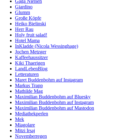
Gaga Nielsen
Giardino
Glumm
Große Köpfe
Heiko Bielinski
Herr Rau
Holy fruit salad!
Hotel Mama
InKladde (Nicola Wessinghage)
Jochen Metzger
Kaffeehaussitzer
Kiki Thaerigen
LandLebenBlog
Letteraturen
Maret Buddenbohm auf Instagram
Markus Trapp
Mathilde Mag
Maximilian Buddenbohm auf Bluesky
Maximilian Buddenbohm auf Instagram
Maximilian Buddenbohm auf Mastodon
Mediathekperlen
Mek
Miagolare
Mitzi Irsaj
Novemberregen