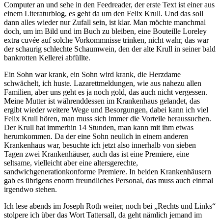
Computer an und sehe in den Feedreader, der erste Text ist einer aus
einem Literaturblog, es geht da um den Felix Krull. Und das soll
dann alles wieder nur Zufall sein, ist klar. Man möchte manchmal
doch, um im Bild und im Buch zu bleiben, eine Bouteille Loreley
extra cuvée auf solche Vorkommnisse trinken, nicht wahr, das war
der schaurig schlechte Schaumwein, den der alte Krull in seiner bald
bankrotten Kellerei abfüllte.
Ein Sohn war krank, ein Sohn wird krank, die Herzdame
schwächelt, ich huste. Lazarettmeldungen, wie aus nahezu allen
Familien, aber uns geht es ja noch gold, das auch nicht vergessen.
Meine Mutter ist währenddessen im Krankenhaus gelandet, das
ergibt wieder weitere Wege und Besorgungen, dabei kann ich viel
Felix Krull hören, man muss sich immer die Vorteile heraussuchen.
Der Krull hat immerhin 14 Stunden, man kann mit ihm etwas
herumkommen. Da der eine Sohn neulich in einem anderen
Krankenhaus war, besuchte ich jetzt also innerhalb von sieben
Tagen zwei Krankenhäuser, auch das ist eine Premiere, eine
seltsame, vielleicht aber eine altersgerechte,
sandwichgenerationkonforme Premiere. In beiden Krankenhäusern
gab es übrigens enorm freundliches Personal, das muss auch einmal
irgendwo stehen.
Ich lese abends im Joseph Roth weiter, noch bei „Rechts und Links“
stolpere ich über das Wort Tattersall, da geht nämlich jemand im