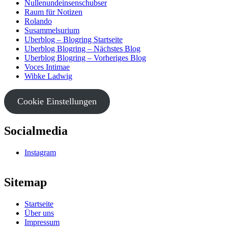
Nullenundeinsenschubser
Raum für Notizen
Rolando
Susammelsurium
Uberblog – Blogring Startseite
Uberblog Blogring – Nächstes Blog
Uberblog Blogring – Vorheriges Blog
Voces Intimae
Wibke Ladwig
Cookie Einstellungen
Socialmedia
Instagram
Sitemap
Startseite
Über uns
Impressum