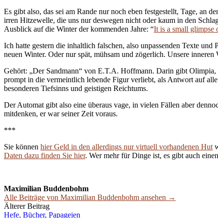
Es gibt also, das sei am Rande nur noch eben festgestellt, Tage, an de
irren Hitzewelle, die uns nur deswegen nicht oder kaum in den Schlagz
Ausblick auf die Winter der kommenden Jahre: “
It is a small glimpse
Ich hatte gestern die inhaltlich falschen, also unpassenden Texte und 
neuen Winter. Oder nur spät, mühsam und zögerlich. Unsere inneren W
Gehört: „Der Sandmann“ von E.T.A. Hoffmann. Darin gibt Olimpia, die
prompt in die vermeintlich lebende Figur verliebt, als Antwort auf 
besonderen Tiefsinns und geistigen Reichtums.
Der Automat gibt also eine überaus vage, in vielen Fällen aber denno
mitdenken, er war seiner Zeit voraus.
***
Sie können
hier Geld in den allerdings nur virtuell vorhandenen Hut
w
Daten dazu finden Sie hier
. Wer mehr für Dinge ist, es gibt auch eine
Maximilian Buddenbohm
Alle Beiträge von Maximilian Buddenbohm ansehen →
Beitrags-
Älterer Beitrag
Hefe, Bücher, Papageien