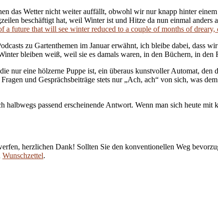
nen das Wetter nicht weiter auffällt, obwohl wir nur knapp hinter einem 
eilen beschäftigt hat, weil Winter ist und Hitze da nun einmal anders 
 of a future that will see winter reduced to a couple of months of dreary,
Podcasts zu Gartenthemen im Januar erwähnt, ich bleibe dabei, dass wir 
inter bleiben weiß, weil sie es damals waren, in den Büchern, in den 
 nur eine hölzerne Puppe ist, ein überaus kunstvoller Automat, den di
alle Fragen und Gesprächsbeiträge stets nur „Ach, ach“ von sich, was d
ch halbwegs passend erscheinende Antwort. Wenn man sich heute mit kün
erfen, herzlichen Dank! Sollten Sie den konventionellen Weg bevorzug
n
Wunschzettel
.