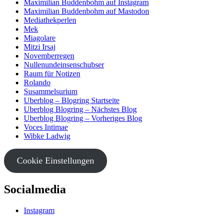
Maximilian Buddenbohm auf Instagram
Maximilian Buddenbohm auf Mastodon
Mediathekperlen
Mek
Miagolare
Mitzi Irsaj
Novemberregen
Nullenundeinsenschubser
Raum für Notizen
Rolando
Susammelsurium
Uberblog – Blogring Startseite
Uberblog Blogring – Nächstes Blog
Uberblog Blogring – Vorheriges Blog
Voces Intimae
Wibke Ladwig
Cookie Einstellungen
Socialmedia
Instagram