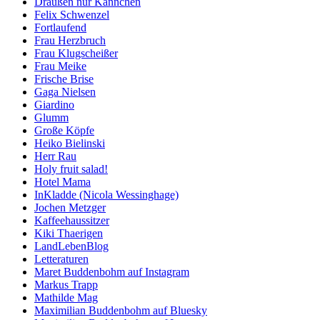
Draußen nur Kännchen
Felix Schwenzel
Fortlaufend
Frau Herzbruch
Frau Klugscheißer
Frau Meike
Frische Brise
Gaga Nielsen
Giardino
Glumm
Große Köpfe
Heiko Bielinski
Herr Rau
Holy fruit salad!
Hotel Mama
InKladde (Nicola Wessinghage)
Jochen Metzger
Kaffeehaussitzer
Kiki Thaerigen
LandLebenBlog
Letteraturen
Maret Buddenbohm auf Instagram
Markus Trapp
Mathilde Mag
Maximilian Buddenbohm auf Bluesky