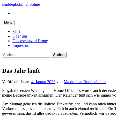
Springe
Buddenbohm & Söhne
zum
Instagram
Inhalt
Menü
Start
Über uns
Datenschutzerklärung
Impressum
Suchen
nach:
Das Jahr läuft
Veröffentlicht
am
4. Januar 2023
von
Maximilian Buddenbohm
Es gab die ersten Werktage mit Home-Office, es wurde auch der erst
meine Betriebsamkeit schlurfen. Der Kalender füllt sich wie immer 
Am Montag gehe ich die übliche Einkaufsrunde und kann mich hinterhe
Vorkommnisse, es sollte einem vielleicht auch einmal recht sein. Ein 
gewesen sein, das ist alles deduktiv abzuleiten. Vermutlich war da 