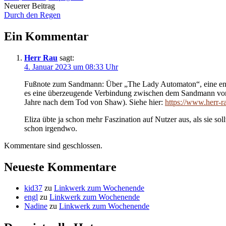
Navigation
Neuerer Beitrag
Durch den Regen
Ein Kommentar
Herr Rau
sagt:
4. Januar 2023 um 08:33 Uhr
Fußnote zum Sandmann: Über „The Lady Automaton“, eine englis
es eine überzeugende Verbindung zwischen dem Sandmann von
Jahre nach dem Tod von Shaw). Siehe hier:
https://www.herr-r
Eliza übte ja schon mehr Faszination auf Nutzer aus, als sie s
schon irgendwo.
Kommentare sind geschlossen.
Neueste Kommentare
kid37
zu
Linkwerk zum Wochenende
engl
zu
Linkwerk zum Wochenende
Nadine
zu
Linkwerk zum Wochenende