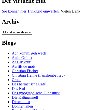
Der virtuelle Hut
Sie können hier Trinkgeld einwerfen
. Vielen Dank!
Archiv
Archiv
Blogs
Ach komm, geh wech
Anke Gröner
Ar Gueveur
Au fils de mots
Christian Fischer
Christian Hanne (Familienbetrieb)
Croco
Das hermetische Café
Das Nuf
Das typographische Fundstück
Die Kaltmamsell
Dieseldunst
Donnerhallen