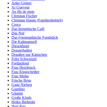
Anke Gröner
Ar Gueveur
Au fils de mots
Christian Fischer
Christian Hanne (Familienbetrieb)
Croco
Das hermetische Café
Das Nuf
Das typographische Fundstück
Die Kaltmamsell
Dieseldunst
Donnerhallen
Draußen nur Kännchen
Felix Schwenzel
Fortlaufend
Frau Herzbruch
Frau Klugscheißer
Frau Meike
Frische Brise
Gaga Nielsen
Giardino
Glumm
Große Köpfe
Heiko Bielinski
Herr Rau