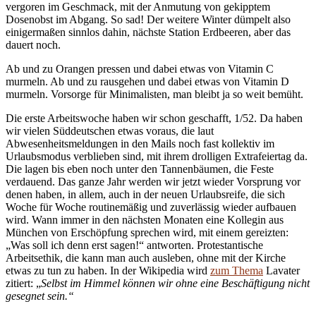
vergoren im Geschmack, mit der Anmutung von gekipptem
Dosenobst im Abgang. So sad! Der weitere Winter dümpelt also
einigermaßen sinnlos dahin, nächste Station Erdbeeren, aber das
dauert noch.
Ab und zu Orangen pressen und dabei etwas von Vitamin C
murmeln. Ab und zu rausgehen und dabei etwas von Vitamin D
murmeln. Vorsorge für Minimalisten, man bleibt ja so weit bemüht.
Die erste Arbeitswoche haben wir schon geschafft, 1/52. Da haben
wir vielen Süddeutschen etwas voraus, die laut
Abwesenheitsmeldungen in den Mails noch fast kollektiv im
Urlaubsmodus verblieben sind, mit ihrem drolligen Extrafeiertag da.
Die lagen bis eben noch unter den Tannenbäumen, die Feste
verdauend. Das ganze Jahr werden wir jetzt wieder Vorsprung vor
denen haben, in allem, auch in der neuen Urlaubsreife, die sich
Woche für Woche routinemäßig und zuverlässig wieder aufbauen
wird. Wann immer in den nächsten Monaten eine Kollegin aus
München von Erschöpfung sprechen wird, mit einem gereizten:
„Was soll ich denn erst sagen!“ antworten. Protestantische
Arbeitsethik, die kann man auch ausleben, ohne mit der Kirche
etwas zu tun zu haben. In der Wikipedia wird
zum Thema
Lavater
zitiert: „
Selbst im Himmel können wir ohne eine Beschäftigung nicht
gesegnet sein.“