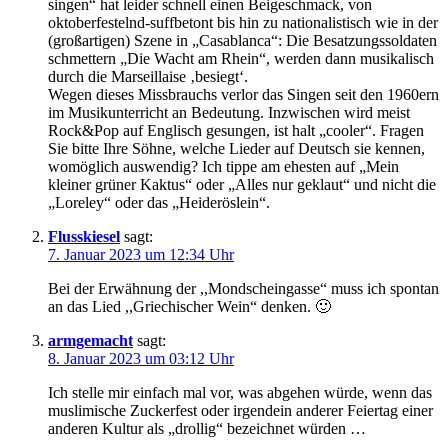
singen“ hat leider schnell einen Beigeschmack, von
oktoberfestelnd-suffbetont bis hin zu nationalistisch wie in der
(großartigen) Szene in „Casablanca“: Die Besatzungssoldaten
schmettern „Die Wacht am Rhein“, werden dann musikalisch
durch die Marseillaise ‚besiegt‘.
Wegen dieses Missbrauchs verlor das Singen seit den 1960ern
im Musikunterricht an Bedeutung. Inzwischen wird meist
Rock&Pop auf Englisch gesungen, ist halt „cooler“. Fragen
Sie bitte Ihre Söhne, welche Lieder auf Deutsch sie kennen,
womöglich auswendig? Ich tippe am ehesten auf „Mein
kleiner grüner Kaktus“ oder „Alles nur geklaut“ und nicht die
„Loreley“ oder das „Heideröslein“.
Flusskiesel
sagt:
7. Januar 2023 um 12:34 Uhr
Bei der Erwähnung der ,,Mondscheingasse“ muss ich spontan
an das Lied ,,Griechischer Wein“ denken. 🙂
armgemacht
sagt:
8. Januar 2023 um 03:12 Uhr
Ich stelle mir einfach mal vor, was abgehen würde, wenn das
muslimische Zuckerfest oder irgendein anderer Feiertag einer
anderen Kultur als „drollig“ bezeichnet würden …