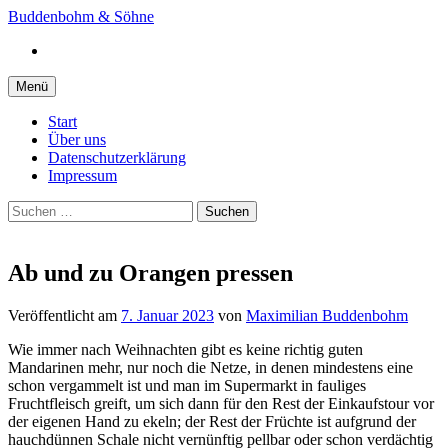
Springe
Buddenbohm & Söhne
zum
Instagram
Inhalt
Menü
Start
Über uns
Datenschutzerklärung
Impressum
Suchen
nach:
Ab und zu Orangen pressen
Veröffentlicht
am
7. Januar 2023
von
Maximilian Buddenbohm
Wie immer nach Weihnachten gibt es keine richtig guten
Mandarinen mehr, nur noch die Netze, in denen mindestens eine
schon vergammelt ist und man im Supermarkt in fauliges
Fruchtfleisch greift, um sich dann für den Rest der Einkaufstour vor
der eigenen Hand zu ekeln; der Rest der Früchte ist aufgrund der
hauchdünnen Schale nicht vernünftig pellbar oder schon verdächtig