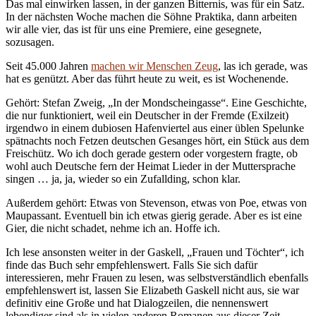
Das mal einwirken lassen, in der ganzen Bitternis, was für ein Satz.
In der nächsten Woche machen die Söhne Praktika, dann arbeiten
wir alle vier, das ist für uns eine Premiere, eine gesegnete,
sozusagen.
Seit 45.000 Jahren
machen wir Menschen Zeug
, las ich gerade, was
hat es genützt. Aber das führt heute zu weit, es ist Wochenende.
Gehört: Stefan Zweig, „In der Mondscheingasse“. Eine Geschichte,
die nur funktioniert, weil ein Deutscher in der Fremde (Exilzeit)
irgendwo in einem dubiosen Hafenviertel aus einer üblen Spelunke
spätnachts noch Fetzen deutschen Gesanges hört, ein Stück aus dem
Freischütz. Wo ich doch gerade gestern oder vorgestern fragte, ob
wohl auch Deutsche fern der Heimat Lieder in der Muttersprache
singen … ja, ja, wieder so ein Zufallding, schon klar.
Außerdem gehört: Etwas von Stevenson, etwas von Poe, etwas von
Maupassant. Eventuell bin ich etwas gierig gerade. Aber es ist eine
Gier, die nicht schadet, nehme ich an. Hoffe ich.
Ich lese ansonsten weiter in der Gaskell, „Frauen und Töchter“, ich
finde das Buch sehr empfehlenswert. Falls Sie sich dafür
interessieren, mehr Frauen zu lesen, was selbstverständlich ebenfalls
empfehlenswert ist, lassen Sie Elizabeth Gaskell nicht aus, sie war
definitiv eine Große und hat Dialogzeilen, die nennenswert
lebendiger sind als in vielen anderen Romanen aus dieser Zeit.