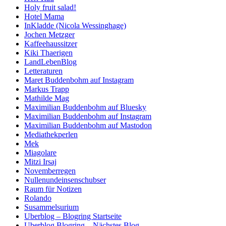
Holy fruit salad!
Hotel Mama
InKladde (Nicola Wessinghage)
Jochen Metzger
Kaffeehaussitzer
Kiki Thaerigen
LandLebenBlog
Letteraturen
Maret Buddenbohm auf Instagram
Markus Trapp
Mathilde Mag
Maximilian Buddenbohm auf Bluesky
Maximilian Buddenbohm auf Instagram
Maximilian Buddenbohm auf Mastodon
Mediathekperlen
Mek
Miagolare
Mitzi Irsaj
Novemberregen
Nullenundeinsenschubser
Raum für Notizen
Rolando
Susammelsurium
Uberblog – Blogring Startseite
Uberblog Blogring – Nächstes Blog