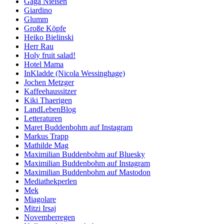
Gaga Nielsen
Giardino
Glumm
Große Köpfe
Heiko Bielinski
Herr Rau
Holy fruit salad!
Hotel Mama
InKladde (Nicola Wessinghage)
Jochen Metzger
Kaffeehaussitzer
Kiki Thaerigen
LandLebenBlog
Letteraturen
Maret Buddenbohm auf Instagram
Markus Trapp
Mathilde Mag
Maximilian Buddenbohm auf Bluesky
Maximilian Buddenbohm auf Instagram
Maximilian Buddenbohm auf Mastodon
Mediathekperlen
Mek
Miagolare
Mitzi Irsaj
Novemberregen