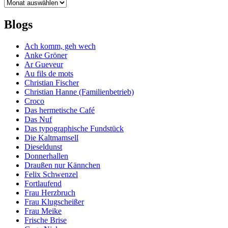
Archiv
Blogs
Ach komm, geh wech
Anke Gröner
Ar Gueveur
Au fils de mots
Christian Fischer
Christian Hanne (Familienbetrieb)
Croco
Das hermetische Café
Das Nuf
Das typographische Fundstück
Die Kaltmamsell
Dieseldunst
Donnerhallen
Draußen nur Kännchen
Felix Schwenzel
Fortlaufend
Frau Herzbruch
Frau Klugscheißer
Frau Meike
Frische Brise