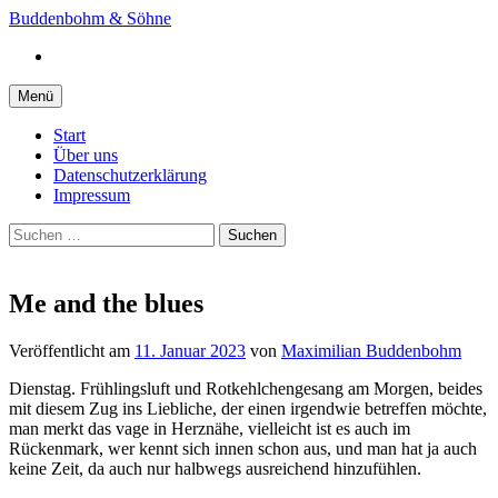
Springe
Buddenbohm & Söhne
zum
Instagram
Inhalt
Menü
Start
Über uns
Datenschutzerklärung
Impressum
Suchen
nach:
Me and the blues
Veröffentlicht
am
11. Januar 2023
von
Maximilian Buddenbohm
Dienstag. Frühlingsluft und Rotkehlchengesang am Morgen, beides
mit diesem Zug ins Liebliche, der einen irgendwie betreffen möchte,
man merkt das vage in Herznähe, vielleicht ist es auch im
Rückenmark, wer kennt sich innen schon aus, und man hat ja auch
keine Zeit, da auch nur halbwegs ausreichend hinzufühlen.