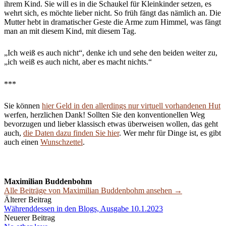
ihrem Kind. Sie will es in die Schaukel für Kleinkinder setzen, es
wehrt sich, es möchte lieber nicht. So früh fängt das nämlich an. Die
Mutter hebt in dramatischer Geste die Arme zum Himmel, was fängt
man an mit diesem Kind, mit diesem Tag.
„Ich weiß es auch nicht“, denke ich und sehe den beiden weiter zu,
„ich weiß es auch nicht, aber es macht nichts.“
***
Sie können
hier Geld in den allerdings nur virtuell vorhandenen Hut
werfen, herzlichen Dank! Sollten Sie den konventionellen Weg
bevorzugen und lieber klassisch etwas überweisen wollen, das geht
auch,
die Daten dazu finden Sie hier
. Wer mehr für Dinge ist, es gibt
auch einen
Wunschzettel
.
Maximilian Buddenbohm
Alle Beiträge von Maximilian Buddenbohm ansehen →
Beitrags-
Älterer Beitrag
Währenddessen in den Blogs, Ausgabe 10.1.2023
Navigation
Neuerer Beitrag