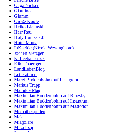
Frische Brise
Gaga Nielsen
Giardino
Glumm
Große Köpfe
Heiko Bielinski
Herr Rau
Holy fruit salad!
Hotel Mama
InKladde (Nicola Wessinghage)
Jochen Metzger
Kaffeehaussitzer
Kiki Thaerigen
LandLebenBlog
Letteraturen
Maret Buddenbohm auf Instagram
Markus Trapp
Mathilde Mag
Maximilian Buddenbohm auf Bluesky
Maximilian Buddenbohm auf Instagram
Maximilian Buddenbohm auf Mastodon
Mediathekperlen
Mek
Miagolare
Mitzi Irsaj