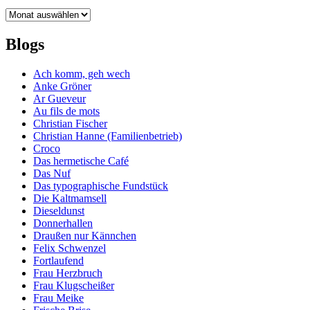
Archiv
Blogs
Ach komm, geh wech
Anke Gröner
Ar Gueveur
Au fils de mots
Christian Fischer
Christian Hanne (Familienbetrieb)
Croco
Das hermetische Café
Das Nuf
Das typographische Fundstück
Die Kaltmamsell
Dieseldunst
Donnerhallen
Draußen nur Kännchen
Felix Schwenzel
Fortlaufend
Frau Herzbruch
Frau Klugscheißer
Frau Meike