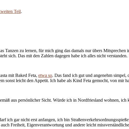
zweiten Teil
.
, das Tanzen zu lernen, für mich ging das damals nur übers Mitspreche
ht sich. Das mit den Zahlen dagegen habe ich alles nicht verstanden. E
Pasta mit Baked Feta,
etwa so
. Das fand ich gut und angenehm simpel, 
sonst leicht den Appetit. Ich habe als Kind Feta gemocht, von mir hab
emäß aus persönlicher Sicht. Würde ich in Nordfriesland wohnen, ich k
rf ich gar nicht erst anfangen, ich bin Straßenverkehrsordnungsspießer 
auch Freiheit, Eigenverantwortung und andere leicht missverständliche