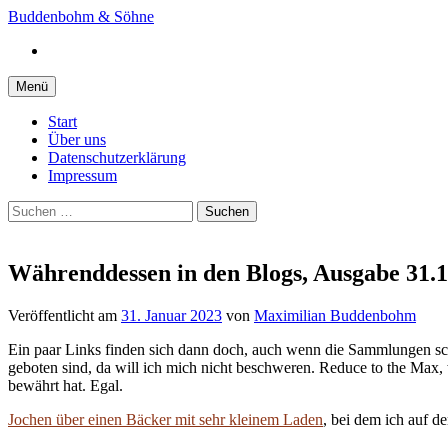
Springe
Buddenbohm & Söhne
zum
Instagram
Inhalt
Menü
Start
Über uns
Datenschutzerklärung
Impressum
Suchen
nach:
Währenddessen in den Blogs, Ausgabe 31.1
Veröffentlicht
am
31. Januar 2023
von
Maximilian Buddenbohm
Ein paar Links finden sich dann doch, auch wenn die Sammlungen scho
geboten sind, da will ich mich nicht beschweren. Reduce to the Max, 
bewährt hat. Egal.
Jochen über einen Bäcker mit sehr kleinem Laden
, bei dem ich auf d