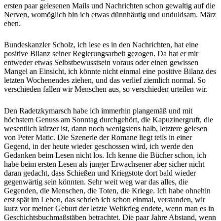
ersten paar gelesenen Mails und Nachrichten schon gewaltig auf die
Nerven, womöglich bin ich etwas dünnhäutig und unduldsam. März
eben.
Bundeskanzler Scholz, ich lese es in den Nachrichten, hat eine
positive Bilanz seiner Regierungsarbeit gezogen. Da hat er mir
entweder etwas Selbstbewusstsein voraus oder einen gewissen
Mangel an Einsicht, ich könnte nicht einmal eine positive Bilanz des
letzten Wochenendes ziehen, und das verlief ziemlich normal. So
verschieden fallen wir Menschen aus, so verschieden urteilen wir.
Den Radetzkymarsch habe ich immerhin plangemäß und mit
höchstem Genuss am Sonntag durchgehört, die Kapuzinergruft, die
wesentlich kürzer ist, dann noch wenigstens halb, letztere gelesen
von Peter Matic. Die Szenerie der Romane liegt teils in einer
Gegend, in der heute wieder geschossen wird, ich werde den
Gedanken beim Lesen nicht los. Ich kenne die Bücher schon, ich
habe beim ersten Lesen als junger Erwachsener aber sicher nicht
daran gedacht, dass Schießen und Kriegstote dort bald wieder
gegenwärtig sein könnten. Sehr weit weg war das alles, die
Gegenden, die Menschen, die Toten, die Kriege. Ich habe ohnehin
erst spät im Leben, das schrieb ich schon einmal, verstanden, wir
kurz vor meiner Geburt der letzte Weltkrieg endete, wenn man es in
Geschichtsbuchmaßstäben betrachtet. Die paar Jahre Abstand, wenn