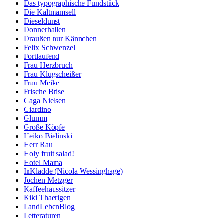
Das typographische Fundstück
Die Kaltmamsell
Dieseldunst
Donnerhallen
Draußen nur Kännchen
Felix Schwenzel
Fortlaufend
Frau Herzbruch
Frau Klugscheißer
Frau Meike
Frische Brise
Gaga Nielsen
Giardino
Glumm
Große Köpfe
Heiko Bielinski
Herr Rau
Holy fruit salad!
Hotel Mama
InKladde (Nicola Wessinghage)
Jochen Metzger
Kaffeehaussitzer
Kiki Thaerigen
LandLebenBlog
Letteraturen