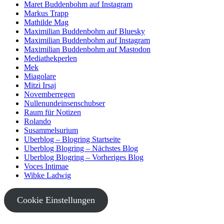
Maret Buddenbohm auf Instagram
Markus Trapp
Mathilde Mag
Maximilian Buddenbohm auf Bluesky
Maximilian Buddenbohm auf Instagram
Maximilian Buddenbohm auf Mastodon
Mediathekperlen
Mek
Miagolare
Mitzi Irsaj
Novemberregen
Nullenundeinsenschubser
Raum für Notizen
Rolando
Susammelsurium
Uberblog – Blogring Startseite
Uberblog Blogring – Nächstes Blog
Uberblog Blogring – Vorheriges Blog
Voces Intimae
Wibke Ladwig
Cookie Einstellungen