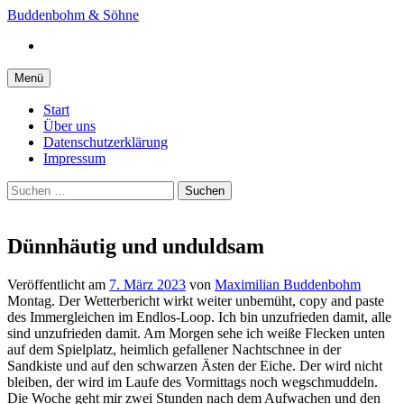
Springe
Buddenbohm & Söhne
zum
Instagram
Inhalt
Menü
Start
Über uns
Datenschutzerklärung
Impressum
Suchen
nach:
Dünnhäutig und unduldsam
Veröffentlicht
am
7. März 2023
von
Maximilian Buddenbohm
Montag. Der Wetterbericht wirkt weiter unbemüht, copy and paste
des Immergleichen im Endlos-Loop. Ich bin unzufrieden damit, alle
sind unzufrieden damit. Am Morgen sehe ich weiße Flecken unten
auf dem Spielplatz, heimlich gefallener Nachtschnee in der
Sandkiste und auf den schwarzen Ästen der Eiche. Der wird nicht
bleiben, der wird im Laufe des Vormittags noch wegschmuddeln.
Die Woche geht mir zwei Stunden nach dem Aufwachen und den