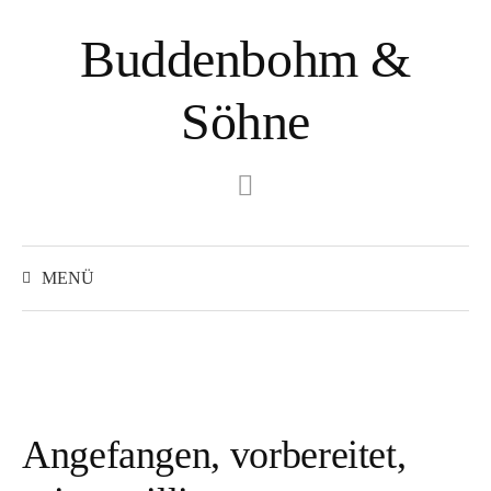
Springe
Buddenbohm &
zum
Inhalt
Söhne
Instagram
Suchen
nach:
MENÜ
Angefangen, vorbereitet,