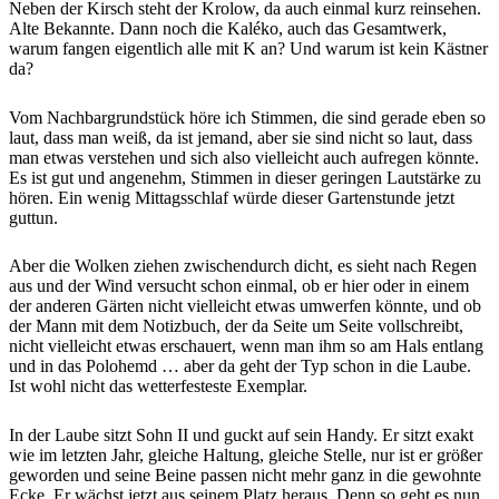
Neben der Kirsch steht der Krolow, da auch einmal kurz reinsehen.
Alte Bekannte. Dann noch die Kaléko, auch das Gesamtwerk,
warum fangen eigentlich alle mit K an? Und warum ist kein Kästner
da?
Vom Nachbargrundstück höre ich Stimmen, die sind gerade eben so
laut, dass man weiß, da ist jemand, aber sie sind nicht so laut, dass
man etwas verstehen und sich also vielleicht auch aufregen könnte.
Es ist gut und angenehm, Stimmen in dieser geringen Lautstärke zu
hören. Ein wenig Mittagsschlaf würde dieser Gartenstunde jetzt
guttun.
Aber die Wolken ziehen zwischendurch dicht, es sieht nach Regen
aus und der Wind versucht schon einmal, ob er hier oder in einem
der anderen Gärten nicht vielleicht etwas umwerfen könnte, und ob
der Mann mit dem Notizbuch, der da Seite um Seite vollschreibt,
nicht vielleicht etwas erschauert, wenn man ihm so am Hals entlang
und in das Polohemd … aber da geht der Typ schon in die Laube.
Ist wohl nicht das wetterfesteste Exemplar.
In der Laube sitzt Sohn II und guckt auf sein Handy. Er sitzt exakt
wie im letzten Jahr, gleiche Haltung, gleiche Stelle, nur ist er größer
geworden und seine Beine passen nicht mehr ganz in die gewohnte
Ecke. Er wächst jetzt aus seinem Platz heraus. Denn so geht es nun