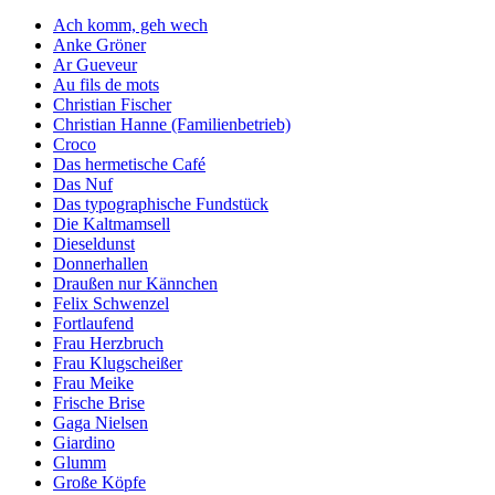
Ach komm, geh wech
Anke Gröner
Ar Gueveur
Au fils de mots
Christian Fischer
Christian Hanne (Familienbetrieb)
Croco
Das hermetische Café
Das Nuf
Das typographische Fundstück
Die Kaltmamsell
Dieseldunst
Donnerhallen
Draußen nur Kännchen
Felix Schwenzel
Fortlaufend
Frau Herzbruch
Frau Klugscheißer
Frau Meike
Frische Brise
Gaga Nielsen
Giardino
Glumm
Große Köpfe