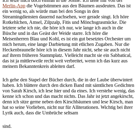
Ich setze mich doch einmal in die Sonne. Ich lasse mir von der
Merlin-App
die Vogelstimmen aus den Bäumen ausdeuten. Das ist
ein wenig so, als würde man bei den Songs in den
Streamingdiensten dauernd nachsehen, wer gerade singt. Ich höre
Rotkehlchen, Amsel, Zilpzalp, Fitis und Mönchsgrasmücke. Die
letztere sehe ich nie, die höre ich nur, wie lange ich auch in die
Büsche und in das Geäst der Weide starre. Ich höre die
Meisenherren Blau und Kohl, es ist ein gut besetztes Orchester um
mich herum, eine lange Darbietung mit etlichen Zugaben. Nur die
Heckenbraunelle höre ich in diesem Jahr nicht, sehe sie auch nicht
auf ihrem früheren Stammplatz. Vielleicht macht sie ein Sabbatical,
das ist ja mittlerweile recht weit verbreitet, wenn ich das kurz aus
meinem Bekanntenkreis ableiten darf.
Ich gehe den Stapel der Bücher durch, die in der Laube überwintert
haben. Ich blättere durch den dicken Band mit sämtlichen Gedichten
von Sarah Kirsch, ich lese hier und da eines. Ich verstehe wenig, das
kenne ich schon und das macht nichts. Das Jahr ist jetzt angekirscht,
denn ich sitze gerne neben den Kirschbäumen und lese Kirsch, man
hat so seine Vorlieben, nicht nur für Alliterationen. Wichtig bei ihrer
Lyrik auch, dass die Umbrüche seltsam
sind.