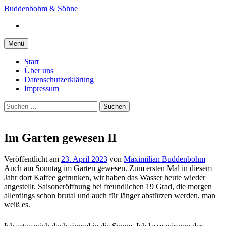
Springe
Buddenbohm & Söhne
zum
Instagram
Inhalt
Menü
Start
Über uns
Datenschutzerklärung
Impressum
Suchen
nach:
Im Garten gewesen II
Veröffentlicht
am
23. April 2023
von
Maximilian Buddenbohm
Auch am Sonntag im Garten gewesen. Zum ersten Mal in diesem
Jahr dort Kaffee getrunken, wir haben das Wasser heute wieder
angestellt. Saisoneröffnung bei freundlichen 19 Grad, die morgen
allerdings schon brutal und auch für länger abstürzen werden, man
weiß es.