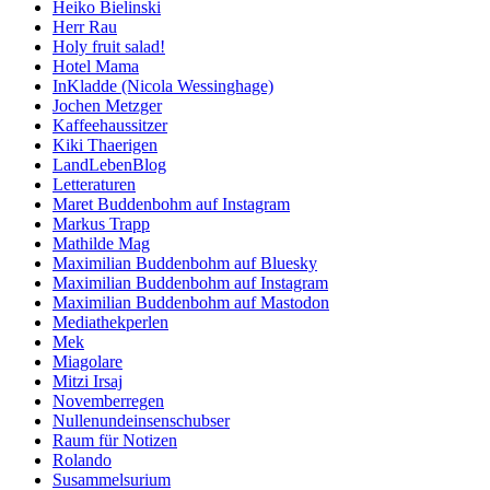
Heiko Bielinski
Herr Rau
Holy fruit salad!
Hotel Mama
InKladde (Nicola Wessinghage)
Jochen Metzger
Kaffeehaussitzer
Kiki Thaerigen
LandLebenBlog
Letteraturen
Maret Buddenbohm auf Instagram
Markus Trapp
Mathilde Mag
Maximilian Buddenbohm auf Bluesky
Maximilian Buddenbohm auf Instagram
Maximilian Buddenbohm auf Mastodon
Mediathekperlen
Mek
Miagolare
Mitzi Irsaj
Novemberregen
Nullenundeinsenschubser
Raum für Notizen
Rolando
Susammelsurium