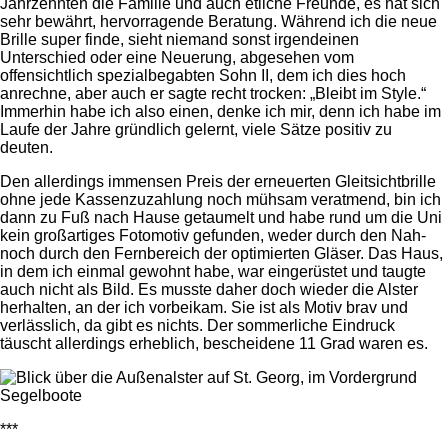
Jahrzehnten die Familie und auch etliche Freunde, es hat sich
sehr bewährt, hervorragende Beratung. Während ich die neue
Brille super finde, sieht niemand sonst irgendeinen
Unterschied oder eine Neuerung, abgesehen vom
offensichtlich spezialbegabten Sohn II, dem ich dies hoch
anrechne, aber auch er sagte recht trocken: „Bleibt im Style.“
Immerhin habe ich also einen, denke ich mir, denn ich habe im
Laufe der Jahre gründlich gelernt, viele Sätze positiv zu
deuten.
Den allerdings immensen Preis der erneuerten Gleitsichtbrille
ohne jede Kassenzuzahlung noch mühsam veratmend, bin ich
dann zu Fuß nach Hause getaumelt und habe rund um die Uni
kein großartiges Fotomotiv gefunden, weder durch den Nah-
noch durch den Fernbereich der optimierten Gläser. Das Haus,
in dem ich einmal gewohnt habe, war eingerüstet und taugte
auch nicht als Bild. Es musste daher doch wieder die Alster
herhalten, an der ich vorbeikam. Sie ist als Motiv brav und
verlässlich, da gibt es nichts. Der sommerliche Eindruck
täuscht allerdings erheblich, bescheidene 11 Grad waren es.
***