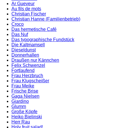
Ar Gueveur
Au fils de mots
Christian Fischer
Christian Hanne (Familienbetrieb)
Croco
Das hermetische Café
Das Nuf
Das typographische Fundstück
Die Kaltmamsell
Dieseldunst
Donnerhallen
Draußen nur Kännchen
Felix Schwenzel
Fortlaufend
Frau Herzbruch
Frau Klugscheißer
Frau Meike
Frische Brise
Gaga Nielsen
Giardino
Glumm
Große Köpfe
Heiko Bielinski
Herr Rau
Holy fruit salad!