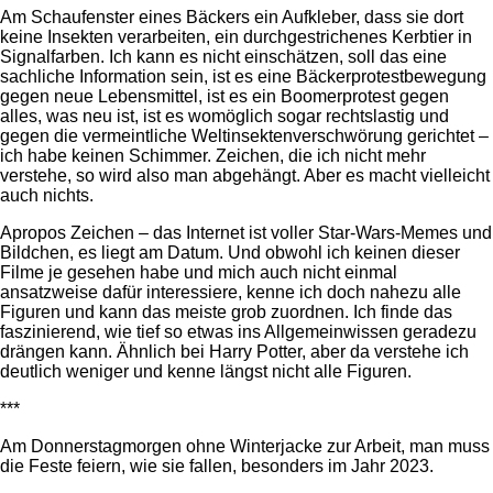
Am Schaufenster eines Bäckers ein Aufkleber, dass sie dort
keine Insekten verarbeiten, ein durchgestrichenes Kerbtier in
Signalfarben. Ich kann es nicht einschätzen, soll das eine
sachliche Information sein, ist es eine Bäckerprotestbewegung
gegen neue Lebensmittel, ist es ein Boomerprotest gegen
alles, was neu ist, ist es womöglich sogar rechtslastig und
gegen die vermeintliche Weltinsektenverschwörung gerichtet –
ich habe keinen Schimmer. Zeichen, die ich nicht mehr
verstehe, so wird also man abgehängt. Aber es macht vielleicht
auch nichts.
Apropos Zeichen – das Internet ist voller Star-Wars-Memes und
Bildchen, es liegt am Datum. Und obwohl ich keinen dieser
Filme je gesehen habe und mich auch nicht einmal
ansatzweise dafür interessiere, kenne ich doch nahezu alle
Figuren und kann das meiste grob zuordnen. Ich finde das
faszinierend, wie tief so etwas ins Allgemeinwissen geradezu
drängen kann. Ähnlich bei Harry Potter, aber da verstehe ich
deutlich weniger und kenne längst nicht alle Figuren.
***
Am Donnerstagmorgen ohne Winterjacke zur Arbeit, man muss
die Feste feiern, wie sie fallen, besonders im Jahr 2023.