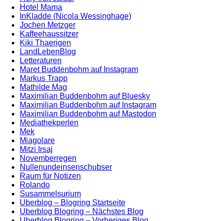
Hotel Mama
InKladde (Nicola Wessinghage)
Jochen Metzger
Kaffeehaussitzer
Kiki Thaerigen
LandLebenBlog
Letteraturen
Maret Buddenbohm auf Instagram
Markus Trapp
Mathilde Mag
Maximilian Buddenbohm auf Bluesky
Maximilian Buddenbohm auf Instagram
Maximilian Buddenbohm auf Mastodon
Mediathekperlen
Mek
Miagolare
Mitzi Irsaj
Novemberregen
Nullenundeinsenschubser
Raum für Notizen
Rolando
Susammelsurium
Uberblog – Blogring Startseite
Uberblog Blogring – Nächstes Blog
Uberblog Blogring – Vorheriges Blog