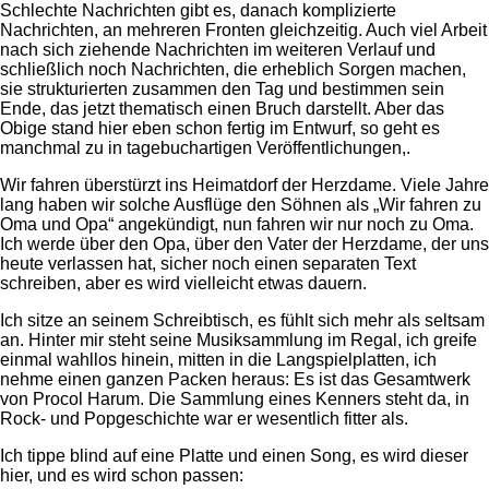
Schlechte Nachrichten gibt es, danach komplizierte
Nachrichten, an mehreren Fronten gleichzeitig. Auch viel Arbeit
nach sich ziehende Nachrichten im weiteren Verlauf und
schließlich noch Nachrichten, die erheblich Sorgen machen,
sie strukturierten zusammen den Tag und bestimmen sein
Ende, das jetzt thematisch einen Bruch darstellt. Aber das
Obige stand hier eben schon fertig im Entwurf, so geht es
manchmal zu in tagebuchartigen Veröffentlichungen,.
Wir fahren überstürzt ins Heimatdorf der Herzdame. Viele Jahre
lang haben wir solche Ausflüge den Söhnen als „Wir fahren zu
Oma und Opa“ angekündigt, nun fahren wir nur noch zu Oma.
Ich werde über den Opa, über den Vater der Herzdame, der uns
heute verlassen hat, sicher noch einen separaten Text
schreiben, aber es wird vielleicht etwas dauern.
Ich sitze an seinem Schreibtisch, es fühlt sich mehr als seltsam
an. Hinter mir steht seine Musiksammlung im Regal, ich greife
einmal wahllos hinein, mitten in die Langspielplatten, ich
nehme einen ganzen Packen heraus: Es ist das Gesamtwerk
von Procol Harum. Die Sammlung eines Kenners steht da, in
Rock- und Popgeschichte war er wesentlich fitter als.
Ich tippe blind auf eine Platte und einen Song, es wird dieser
hier, und es wird schon passen: