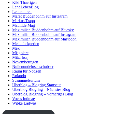
Kiki Thaerigen
LandLebenBlog
Letteraturen
Maret Buddenbohm auf Instagram
Markus Trapp
Mathilde Mag
Maximilian Buddenbohm auf Bluesky
Maximilian Buddenbohm auf Instagram
Maximilian Buddenbohm auf Mastodon
Mediathekperlen
Mek
Miagolare
Mitzi Irsaj
Novemberregen
Nullenundeinsenschubser
Raum für Notizen
Rolando
Susammelsurium
Uberblog – Blogring Startseite
Uberblog Blogring – Nächstes Blog
Uberblog Blogring – Vorheriges Blog
Voces Intimae
Wibke Ladwig