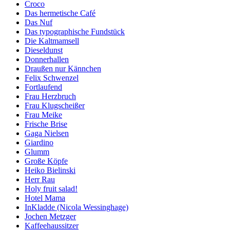
Croco
Das hermetische Café
Das Nuf
Das typographische Fundstück
Die Kaltmamsell
Dieseldunst
Donnerhallen
Draußen nur Kännchen
Felix Schwenzel
Fortlaufend
Frau Herzbruch
Frau Klugscheißer
Frau Meike
Frische Brise
Gaga Nielsen
Giardino
Glumm
Große Köpfe
Heiko Bielinski
Herr Rau
Holy fruit salad!
Hotel Mama
InKladde (Nicola Wessinghage)
Jochen Metzger
Kaffeehaussitzer