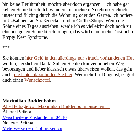
bin keine Berühmtheit, möchte aber doch ergänzen – ich habe gar
keinen Schreibtisch. Ich wandere mit meinem Notebook vielmehr
unstet und flüchtig durch die Wohnung oder den Garten, ich notiere
in U-Bahnen, an Straßenecken und in Coffee-Shops. Wenn die
Söhne eines Tages ausziehen, werde ich es vielleicht doch noch zu
einem eigenen Schreibtisch bringen, das wird dann mein Trost beim
Empty-Nest-Syndrome.
***
Sie können
hier Geld in den allerdings nur virtuell vorhandenen Hut
werfen, herzlichen Dank! Sollten Sie den konventionellen Weg
bevorzugen und lieber klassisch etwas überweisen wollen, das geht
auch,
die Daten dazu finden Sie hier
. Wer mehr für Dinge ist, es gibt
auch einen
Wunschzettel
.
Maximilian Buddenbohm
Alle Beiträge von Maximilian Buddenbohm ansehen →
Beitrags-
Älterer Beitrag
Verschiedene Zustände um 04:30
Navigation
Neuerer Beitrag
Meterweise den Elbbrücken zu