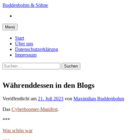
Springe
Buddenbohm & Söhne
zum
Instagram
Inhalt
Menü
Start
Über uns
Datenschutzerklärung
Impressum
Suchen
nach:
Währenddessen in den Blogs
Veröffentlicht
am
21. Juli 2023
von
Maximilian Buddenbohm
Das
Cyberboomer-Manifest
.
***
Was schön war