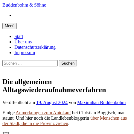
Springe
Buddenbohm & Söhne
zum
Instagram
Inhalt
Menü
Start
Über uns
Datenschutzerklärung
Impressum
Suchen
nach:
Die allgemeinen
Alltagswiederaufnahmeverfahren
Veröffentlicht
am
19. August 2024
von
Maximilian Buddenbohm
Einige
Anmerkungen zum Autokauf
bei Christian Buggisch, man
staunt. Und hier noch die Landlebenbloggerin
über Menschen aus
der Stadt, die in die Provinz ziehen
.
***