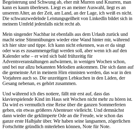
Begeisterung und Schwung ab, eher mit Murren und Knurren, man
kann es kaum überlesen. Liegt es an meiner Auswahl, liegt es an
unserem Alter, an der Zeit, am Land, an der Lage, ich weiß es nicht.
Die schwanzwedelnde Leistungsgeilheit von LinkedIn bildet sich in
meinem Umfeld jedenfalls nicht recht ab.
Mein singender Nachbar ist ebenfalls aus dem Urlaub zurück und
macht seine Stimmübungen wieder eine Wand hinter mir, während
ich hier sitze und tippe. Ich kann nicht erkennen, was er da singt
oder was es zusammengefügt werden soll, aber wenn ich auf den
Kalender sehe – er wird sich bald frühzeitig für
Adventsveranstaltungen aufwärmen, in wenigen Wochen schon,
und bei nur allzu bekannten Melodien ankommen. Die sich dann auf
die gemeinste Art in meinem Hirn einnisten werden, das war in den
Vorjahren auch so. Die unzeitigen Lebkuchen in den Läden, der
Gesang nebenan, es gehört zusammen.
Und während ich dies notiere, fällt mir erst auf, dass das
klavierspielende Kind im Haus seit Wochen nicht mehr zu hören ist.
Da wird es vermutlich eine Reise über die ganzen Sommerferien
geben, ein etwas größeres Abenteuer vielleicht. Und demnächst
dann wieder die geklimperte Ode an die Freude, wie schon das
ganze erste Halbjahr über. Wir haben seine langsamen, zögerlichen
Fortschritte gründlich miterleben können, Note für Note.