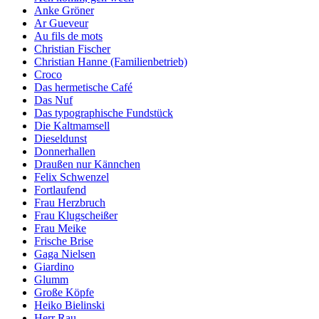
Anke Gröner
Ar Gueveur
Au fils de mots
Christian Fischer
Christian Hanne (Familienbetrieb)
Croco
Das hermetische Café
Das Nuf
Das typographische Fundstück
Die Kaltmamsell
Dieseldunst
Donnerhallen
Draußen nur Kännchen
Felix Schwenzel
Fortlaufend
Frau Herzbruch
Frau Klugscheißer
Frau Meike
Frische Brise
Gaga Nielsen
Giardino
Glumm
Große Köpfe
Heiko Bielinski
Herr Rau