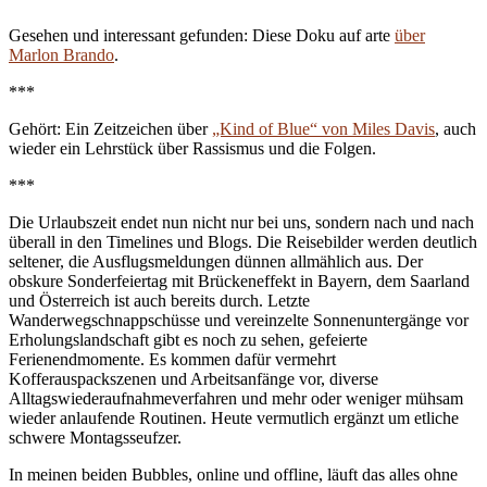
Gesehen und interessant gefunden: Diese Doku auf arte
über
Marlon Brando
.
***
Gehört: Ein Zeitzeichen über
„Kind of Blue“ von Miles Davis
, auch
wieder ein Lehrstück über Rassismus und die Folgen.
***
Die Urlaubszeit endet nun nicht nur bei uns, sondern nach und nach
überall in den Timelines und Blogs. Die Reisebilder werden deutlich
seltener, die Ausflugsmeldungen dünnen allmählich aus. Der
obskure Sonderfeiertag mit Brückeneffekt in Bayern, dem Saarland
und Österreich ist auch bereits durch. Letzte
Wanderwegschnappschüsse und vereinzelte Sonnenuntergänge vor
Erholungslandschaft gibt es noch zu sehen, gefeierte
Ferienendmomente. Es kommen dafür vermehrt
Kofferauspackszenen und Arbeitsanfänge vor, diverse
Alltagswiederaufnahmeverfahren und mehr oder weniger mühsam
wieder anlaufende Routinen. Heute vermutlich ergänzt um etliche
schwere Montagsseufzer.
In meinen beiden Bubbles, online und offline, läuft das alles ohne