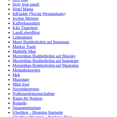
Holy fruit salad!
Hotel Mama
InKladde (Nicola Wessinghage)
Jochen Metzger
Kaffeehaussitzer
Kiki Thaerigen
LandLebenBlog
Letteraturen
Maret Buddenbohm auf Instagram
Markus Trapp
Mathilde Mag
Maximilian Buddenbohm auf Bluesky
Maximilian Buddenbohm auf Instagram
Maximilian Buddenbohm auf Mastodon
Mediathekperlen
Mek
Miagolare
Mitzi Irsaj
Novemberregen
Nullenundeinsenschubser
Raum für Notizen
Rolando
Susammelsurium
Uberblog – Blogring Startseite