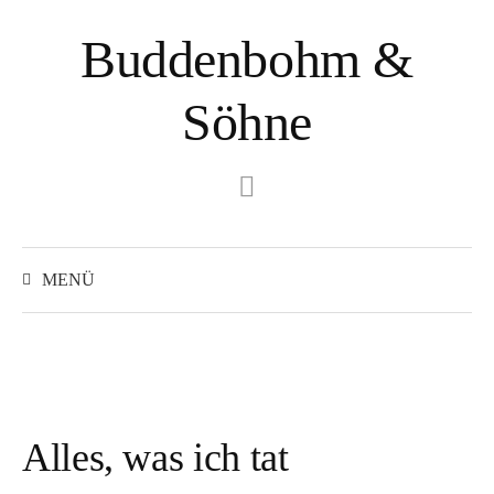
Springe
Buddenbohm &
zum
Inhalt
Söhne
Instagram
Suchen
nach:
MENÜ
Alles, was ich tat