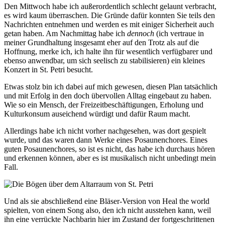
Den Mittwoch habe ich außerordentlich schlecht gelaunt verbracht,
es wird kaum überraschen. Die Gründe dafür konnten Sie teils den
Nachrichten entnehmen und werden es mit einiger Sicherheit auch
getan haben. Am Nachmittag habe ich
dennoch
(ich vertraue in
meiner Grundhaltung insgesamt eher auf den Trotz als auf die
Hoffnung, merke ich, ich halte ihn für wesentlich verfügbarer und
ebenso anwendbar, um sich seelisch zu stabilisieren) ein kleines
Konzert in St. Petri besucht.
Etwas stolz bin ich dabei auf mich gewesen, diesen Plan tatsächlich
und mit Erfolg in den doch übervollen Alltag eingebaut zu haben.
Wie so ein Mensch, der Freizeitbeschäftigungen, Erholung und
Kulturkonsum auseichend würdigt und dafür Raum macht.
Allerdings habe ich nicht vorher nachgesehen, was dort gespielt
wurde, und das waren dann Werke eines Posaunenchores. Eines
guten Posaunenchores, so ist es nicht, das habe ich durchaus hören
und erkennen können, aber es ist musikalisch nicht unbedingt mein
Fall.
Und als sie abschließend eine Bläser-Version von Heal the world
spielten, von einem Song also, den ich nicht ausstehen kann, weil
ihn eine verrückte Nachbarin hier im Zustand der fortgeschrittenen