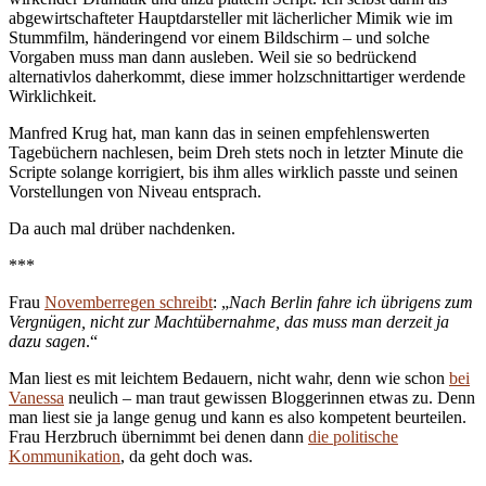
abgewirtschafteter Hauptdarsteller mit lächerlicher Mimik wie im
Stummfilm, händeringend vor einem Bildschirm – und solche
Vorgaben muss man dann ausleben. Weil sie so bedrückend
alternativlos daherkommt, diese immer holzschnittartiger werdende
Wirklichkeit.
Manfred Krug hat, man kann das in seinen empfehlenswerten
Tagebüchern nachlesen, beim Dreh stets noch in letzter Minute die
Scripte solange korrigiert, bis ihm alles wirklich passte und seinen
Vorstellungen von Niveau entsprach.
Da auch mal drüber nachdenken.
***
Frau
Novemberregen schreibt
: „
Nach Berlin fahre ich übrigens zum
Vergnügen, nicht zur Machtübernahme, das muss man derzeit ja
dazu sagen
.“
Man liest es mit leichtem Bedauern, nicht wahr, denn wie schon
bei
Vanessa
neulich – man traut gewissen Bloggerinnen etwas zu. Denn
man liest sie ja lange genug und kann es also kompetent beurteilen.
Frau Herzbruch übernimmt bei denen dann
die politische
Kommunikation
, da geht doch was.