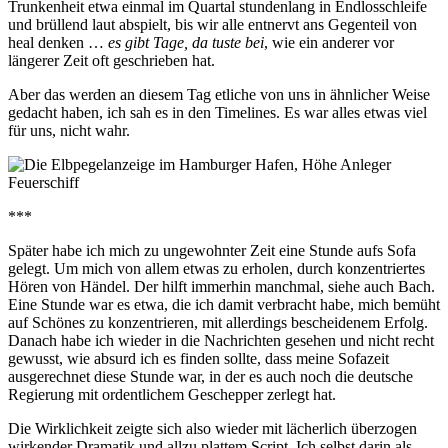
Trunkenheit etwa einmal im Quartal stundenlang in Endlosschleife
und brüllend laut abspielt, bis wir alle entnervt ans Gegenteil von
heal denken …
es gibt Tage, da tuste bei
, wie ein anderer vor
längerer Zeit oft geschrieben hat.
Aber das werden an diesem Tag etliche von uns in ähnlicher Weise
gedacht haben, ich sah es in den Timelines. Es war alles etwas viel
für uns, nicht wahr.
***
Später habe ich mich zu ungewohnter Zeit eine Stunde aufs Sofa
gelegt. Um mich von allem etwas zu erholen, durch konzentriertes
Hören von Händel. Der hilft immerhin manchmal, siehe auch Bach.
Eine Stunde war es etwa, die ich damit verbracht habe, mich bemüht
auf Schönes zu konzentrieren, mit allerdings bescheidenem Erfolg.
Danach habe ich wieder in die Nachrichten gesehen und nicht recht
gewusst, wie absurd ich es finden sollte, dass meine Sofazeit
ausgerechnet diese Stunde war, in der es auch noch die deutsche
Regierung mit ordentlichem Geschepper zerlegt hat.
Die Wirklichkeit zeigte sich also wieder mit lächerlich überzogen
wirkender Dramatik und allzu plattem Script. Ich selbst darin als