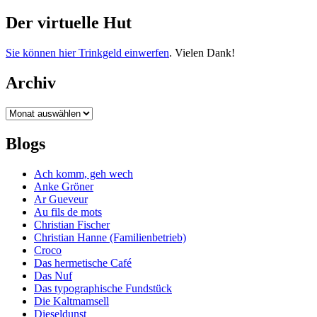
Der virtuelle Hut
Sie können hier Trinkgeld einwerfen
. Vielen Dank!
Archiv
Archiv
Blogs
Ach komm, geh wech
Anke Gröner
Ar Gueveur
Au fils de mots
Christian Fischer
Christian Hanne (Familienbetrieb)
Croco
Das hermetische Café
Das Nuf
Das typographische Fundstück
Die Kaltmamsell
Dieseldunst