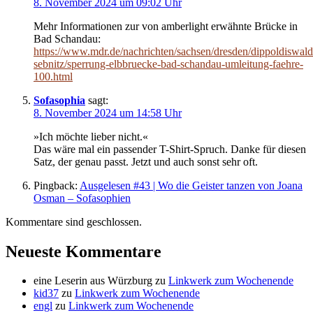
8. November 2024 um 09:02 Uhr
Mehr Informationen zur von amberlight erwähnte Brücke in
Bad Schandau:
https://www.mdr.de/nachrichten/sachsen/dresden/dippoldiswald
sebnitz/sperrung-elbbruecke-bad-schandau-umleitung-faehre-
100.html
Sofasophia
sagt:
8. November 2024 um 14:58 Uhr
»Ich möchte lieber nicht.«
Das wäre mal ein passender T-Shirt-Spruch. Danke für diesen
Satz, der genau passt. Jetzt und auch sonst sehr oft.
Pingback:
Ausgelesen #43 | Wo die Geister tanzen von Joana
Osman – Sofasophien
Kommentare sind geschlossen.
Neueste Kommentare
eine Leserin aus Würzburg
zu
Linkwerk zum Wochenende
kid37
zu
Linkwerk zum Wochenende
engl
zu
Linkwerk zum Wochenende