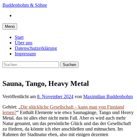
Springe
Buddenbohm & Söhne
zum
Instagram
Inhalt
Menü
Start
Über uns
Datenschutzerklärung
Impressum
Suchen
nach:
Sauna, Tango, Heavy Metal
Veröffentlicht
am
8. November 2024
von
Maximilian Buddenbohm
Gehört: „
Die glückliche Gesellschaft – kann man von Finnland
lernen?
“ Enthält Elemente wie etwa Saunagänge, Tango und Heavy
Metal, das ist alles eher nicht mein Fall. Aber es wird auch mehr
Natur genannt, um das persönliche Glück und das der Gesellschaft
zu fördern, da könnte ich eher anschließen und mitmachen. Im
Rahmen der Stadtnatur eben, also mit einigen dezenten