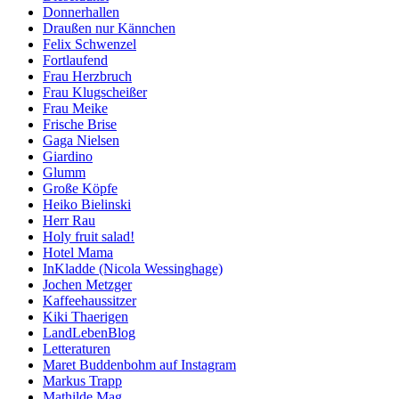
Donnerhallen
Draußen nur Kännchen
Felix Schwenzel
Fortlaufend
Frau Herzbruch
Frau Klugscheißer
Frau Meike
Frische Brise
Gaga Nielsen
Giardino
Glumm
Große Köpfe
Heiko Bielinski
Herr Rau
Holy fruit salad!
Hotel Mama
InKladde (Nicola Wessinghage)
Jochen Metzger
Kaffeehaussitzer
Kiki Thaerigen
LandLebenBlog
Letteraturen
Maret Buddenbohm auf Instagram
Markus Trapp
Mathilde Mag