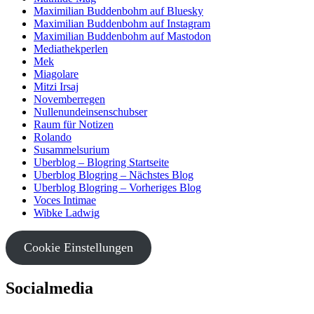
Maximilian Buddenbohm auf Bluesky
Maximilian Buddenbohm auf Instagram
Maximilian Buddenbohm auf Mastodon
Mediathekperlen
Mek
Miagolare
Mitzi Irsaj
Novemberregen
Nullenundeinsenschubser
Raum für Notizen
Rolando
Susammelsurium
Uberblog – Blogring Startseite
Uberblog Blogring – Nächstes Blog
Uberblog Blogring – Vorheriges Blog
Voces Intimae
Wibke Ladwig
Cookie Einstellungen
Socialmedia