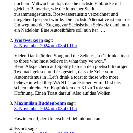
noch am Mittwoch on top, das die nächste Elbbrücke mit
gleicher Bauweise, wie die in meiner Stadt
zusammengestürzte, Rostwasseraustritt verzeichnet und
umgehend gesperrt wurde. Die nächste Alternative ist ein irrer
Umweg und der Zugang zur Sächsischen Schweiz damit nun
ein Nadelöhr. Eine Autoelbfähre soll nun her ….
Wortwerkerin
sagt:
8. November 2024 um 08:41 Uhr
Vielen Dank für den Song und die Zeilen: „Let’s drink a toast
to those who most believe in what they’ve won.”
Beim Abspeichern auf Spotify hab ich den poetisch-traurigen
Text nachgelesen und festgestellt, dass die Zeile vom
Automatismus in „Let’s drink a toast to those who most
believe in what they WANT” transkribiert wird. Und das
schien mir eine Art Kopfnicken der KI zu Trotz statt
Hoffnung. Einen Toast darauf. Also auf das Wollen.
Maximilian Buddenbohm
sagt:
8. November 2024 um 08:47 Uhr
Faszinierend, der Unterschied fiel mir auch auf.
Frank
sagt: