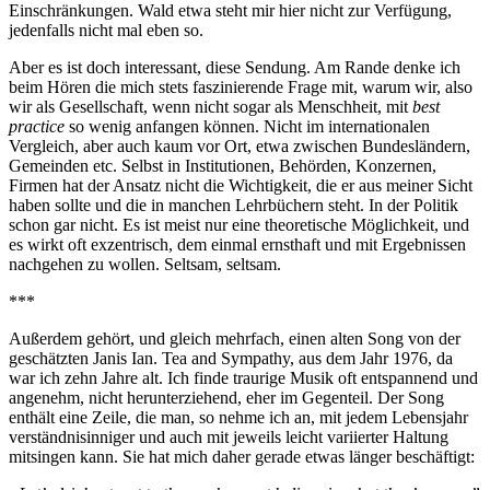
Einschränkungen. Wald etwa steht mir hier nicht zur Verfügung,
jedenfalls nicht mal eben so.
Aber es ist doch interessant, diese Sendung. Am Rande denke ich
beim Hören die mich stets faszinierende Frage mit, warum wir, also
wir als Gesellschaft, wenn nicht sogar als Menschheit, mit
best
practice
so wenig anfangen können. Nicht im internationalen
Vergleich, aber auch kaum vor Ort, etwa zwischen Bundesländern,
Gemeinden etc. Selbst in Institutionen, Behörden, Konzernen,
Firmen hat der Ansatz nicht die Wichtigkeit, die er aus meiner Sicht
haben sollte und die in manchen Lehrbüchern steht. In der Politik
schon gar nicht. Es ist meist nur eine theoretische Möglichkeit, und
es wirkt oft exzentrisch, dem einmal ernsthaft und mit Ergebnissen
nachgehen zu wollen. Seltsam, seltsam.
***
Außerdem gehört, und gleich mehrfach, einen alten Song von der
geschätzten Janis Ian. Tea and Sympathy, aus dem Jahr 1976, da
war ich zehn Jahre alt. Ich finde traurige Musik oft entspannend und
angenehm, nicht herunterziehend, eher im Gegenteil. Der Song
enthält eine Zeile, die man, so nehme ich an, mit jedem Lebensjahr
verständnisinniger und auch mit jeweils leicht variierter Haltung
mitsingen kann. Sie hat mich daher gerade etwas länger beschäftigt: