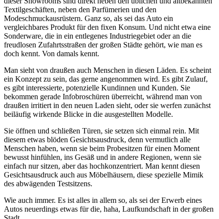
dieser Showrooms sind direkt neben den üblichen und altbekannten
Textilgeschäften, neben den Parfümerien und den
Modeschmuckausrüstern. Ganz so, als sei das Auto ein
vergleichbares Produkt für den fixen Konsum. Und nicht etwa eine
Sonderware, die in ein entlegenes Industriegebiet oder an die
freudlosen Zufahrtsstraßen der großen Städte gehört, wie man es
doch kennt. Von damals kennt.
Man sieht von draußen auch Menschen in diesen Läden. Es scheint
ein Konzept zu sein, das gerne angenommen wird. Es gibt Zulauf,
es gibt interessierte, potenzielle Kundinnen und Kunden. Sie
bekommen gerade Infobroschüren überreicht, während man von
draußen irritiert in den neuen Laden sieht, oder sie werfen zunächst
beiläufig wirkende Blicke in die ausgestellten Modelle.
Sie öffnen und schließen Türen, sie setzen sich einmal rein. Mit
diesem etwas blöden Gesichtsausdruck, denn vermutlich alle
Menschen haben, wenn sie beim Probesitzen für einen Moment
bewusst hinfühlen, ins Gesäß und in andere Regionen, wenn sie
einfach nur sitzen, aber das hochkonzentriert. Man kennt diesen
Gesichtsausdruck auch aus Möbelhäusern, diese spezielle Mimik
des abwägenden Testsitzens.
Wie auch immer. Es ist alles in allem so, als sei der Erwerb eines
Autos neuerdings etwas für die, haha, Laufkundschaft in der großen
Stadt.