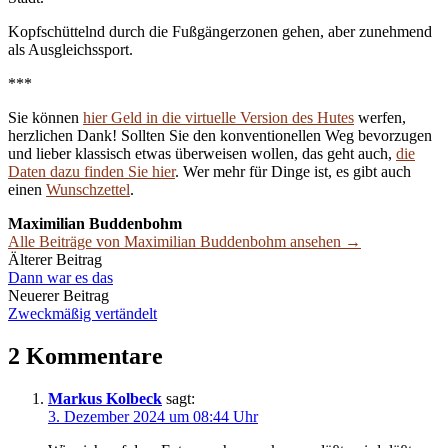
Kopfschüttelnd durch die Fußgängerzonen gehen, aber zunehmend
als Ausgleichssport.
***
Sie können
hier Geld in die virtuelle Version des Hutes
werfen,
herzlichen Dank! Sollten Sie den konventionellen Weg bevorzugen
und lieber klassisch etwas überweisen wollen, das geht auch,
die
Daten dazu finden Sie hier
. Wer mehr für Dinge ist, es gibt auch
einen
Wunschzettel
.
Maximilian Buddenbohm
Alle Beiträge von Maximilian Buddenbohm ansehen →
Beitrags-
Älterer Beitrag
Dann war es das
Navigation
Neuerer Beitrag
Zweckmäßig vertändelt
2 Kommentare
Markus Kolbeck
sagt:
3. Dezember 2024 um 08:44 Uhr