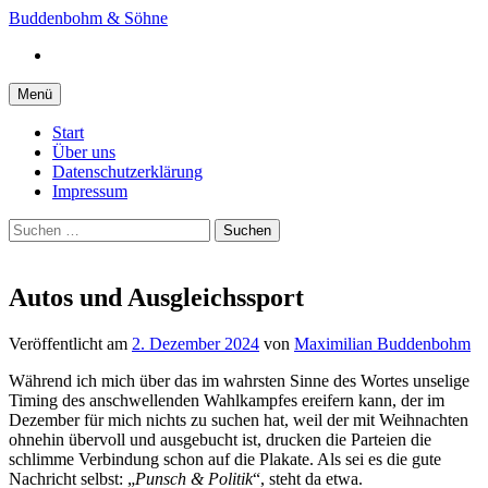
Springe
Buddenbohm & Söhne
zum
Instagram
Inhalt
Menü
Start
Über uns
Datenschutzerklärung
Impressum
Suchen
nach:
Autos und Ausgleichssport
Veröffentlicht
am
2. Dezember 2024
von
Maximilian Buddenbohm
Während ich mich über das im wahrsten Sinne des Wortes unselige
Timing des anschwellenden Wahlkampfes ereifern kann, der im
Dezember für mich nichts zu suchen hat, weil der mit Weihnachten
ohnehin übervoll und ausgebucht ist, drucken die Parteien die
schlimme Verbindung schon auf die Plakate. Als sei es die gute
Nachricht selbst: „
Punsch & Politik
“, steht da etwa.