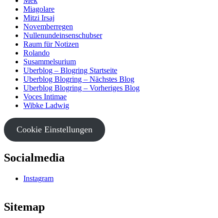
Mek
Miagolare
Mitzi Irsaj
Novemberregen
Nullenundeinsenschubser
Raum für Notizen
Rolando
Susammelsurium
Uberblog – Blogring Startseite
Uberblog Blogring – Nächstes Blog
Uberblog Blogring – Vorheriges Blog
Voces Intimae
Wibke Ladwig
Cookie Einstellungen
Socialmedia
Instagram
Sitemap