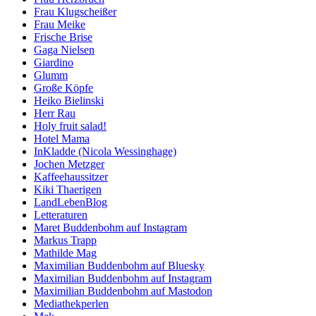
Frau Klugscheißer
Frau Meike
Frische Brise
Gaga Nielsen
Giardino
Glumm
Große Köpfe
Heiko Bielinski
Herr Rau
Holy fruit salad!
Hotel Mama
InKladde (Nicola Wessinghage)
Jochen Metzger
Kaffeehaussitzer
Kiki Thaerigen
LandLebenBlog
Letteraturen
Maret Buddenbohm auf Instagram
Markus Trapp
Mathilde Mag
Maximilian Buddenbohm auf Bluesky
Maximilian Buddenbohm auf Instagram
Maximilian Buddenbohm auf Mastodon
Mediathekperlen