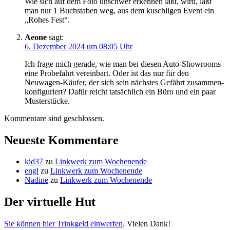
Wie sich auf dem Foto unschwer erkennen läßt, wird, läßt
man nur 1 Buchstaben weg, aus dem kuschligen Event ein
„Rohes Fest“.
Aeone
sagt:
6. Dezember 2024 um 08:05 Uhr
Ich frage mich gerade, wie man bei diesen Auto-Showrooms
eine Probefahrt vereinbart. Oder ist das nur für den
Neuwagen-Käufer, der sich sein nächstes Gefährt zusammen-
konfiguriert? Dafür reicht tatsächlich ein Büro und ein paar
Musterstücke.
Kommentare sind geschlossen.
Neueste Kommentare
kid37
zu
Linkwerk zum Wochenende
engl
zu
Linkwerk zum Wochenende
Nadine
zu
Linkwerk zum Wochenende
Der virtuelle Hut
Sie können hier Trinkgeld einwerfen
. Vielen Dank!