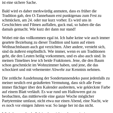
ist eine sichere Sache.
Bald wird es daher merkwürdig anmuten, dass es früher die
Tradition gab, den O-Tannebaum erst punktgenau zum Fest zu
schmücken, am 24. oder nur kurz vorher. Es wird uns in
Geschichten und Filmen auffallen, guck mal, so haben die das
damals gemacht. Wie kurz der dann nur stand!
Wobei mir das vollkommen egal ist. Ich habe keine wie auch immer
geartete Beziehung zu dieser Tradition und kann auf einen
Weihnachtsbaum auch gut verzichten. Aber andere, versteht sich,
sind da äußerst empfindlich. Wie immer, wenn es um Traditionen
geht, die den Leuten heilig vorkommen, und es also auch sind. In
meinen Timelines lese ich beide Fraktionen. Jene, die den Baum
schon geschmückt im Wohnzimmer haben, und jene, die das
schockiert und mit vehementer Abwehr zur Kenntnis nehmen.
Die zeitliche Ausdehnung der Sondertannendeko passt jedenfalls zu
meiner neulich erst geäußerten Vermutung, dass sich alle Feste
immer flächiger über den Kalender ausbreiten, wie gekleckste Farbe
auf einem Blatt verläuft. Es war rund um Halloween gut zu
beobachten, das mittlerweile eine ganze Woche möglicher
Partytermine umfasst, nicht etwa nur einen Abend, eine Nacht, wie
es noch vor einigen Jahren war. So lange her ist das nicht.