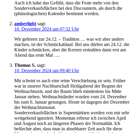
Auch ich habe das Gefühl, dass die Feste mehr von den
Sonderverkaufsflächen bei den Discountern, als durch die
(phänologischen) Kalender bestimmt werden.
amberlight
sagt:
10. Dezember 2024 um 07:32 Uhr
Wir gehören zur 24.12. – Tradition … was wir aber anders
machen, ist der Schmückablauf. Bei uns dürfen am 24.12. die
Kinder schmücken, aber die Kerzen erstrahlen dann erst am
Abend das erste Mal ….
Thomas S.
sagt:
10. Dezember 2024 um 09:40 Uhr
Mir scheint es auch eine reine Verschiebung zu sein. Früher
war in unserer Nachbarschaft Heiligabend der Beginn der
Weihnachtszeit, und der Baum blieb mindestens bis Mitte
Januar stehen. Weihnachtslieder wurden vom 24. Dezember
bis zum 6. Januar gesungen. Heute ist dagegen der Dezember
der Weihnachtsmonat.
Sonderverkaufsflächen in Supermärkten werden von mir sehr
weitgehend ignoriert. Momentan erfreue ich zwischen April
und August noch an längeren Phasen der Normalität. Ich
befürchte aber, dass man in absehbarer Zeit auch für diese