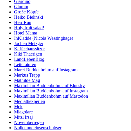
Giardino
Glumm
Große Köpfe
Heiko Bielinski
Herr Rau
Holy fruit salad!
Hotel Mama
InKladde (Nicola Wessinghage)
Jochen Metzger
Kaffeehaussitzer
Kiki Thaerigen
LandLebenBlog
Letteraturen
Maret Buddenbohm auf Instagram
Markus Trapp
Mathilde Mag
Maximilian Buddenbohm auf Bluesky
Maximilian Buddenbohm auf Instagram
Maximilian Buddenbohm auf Mastodon
Mediathekperlen
Mek
Miagolare
Mitzi Irsaj
Novemberregen
Nullenundeinsenschubser