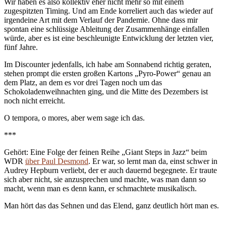
Wir haben es also kollektiv eher nicht mehr so mit einem
zugespitzten Timing. Und am Ende korreliert auch das wieder auf
irgendeine Art mit dem Verlauf der Pandemie. Ohne dass mir
spontan eine schlüssige Ableitung der Zusammenhänge einfallen
würde, aber es ist eine beschleunigte Entwicklung der letzten vier,
fünf Jahre.
Im Discounter jedenfalls, ich habe am Sonnabend richtig geraten,
stehen prompt die ersten großen Kartons „Pyro-Power“ genau an
dem Platz, an dem es vor drei Tagen noch um das
Schokoladenweihnachten ging, und die Mitte des Dezembers ist
noch nicht erreicht.
O tempora, o mores, aber wem sage ich das.
***
Gehört: Eine Folge der feinen Reihe „Giant Steps in Jazz“ beim
WDR
über Paul Desmond
. Er war, so lernt man da, einst schwer in
Audrey Hepburn verliebt, der er auch dauernd begegnete. Er traute
sich aber nicht, sie anzusprechen und machte, was man dann so
macht, wenn man es denn kann, er schmachtete musikalisch.
Man hört das das Sehnen und das Elend, ganz deutlich hört man es.