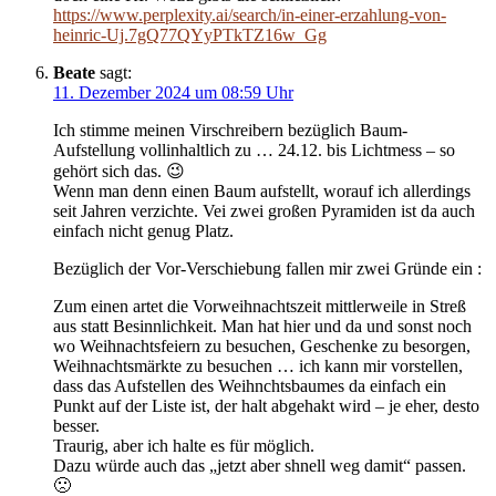
https://www.perplexity.ai/search/in-einer-erzahlung-von-
heinric-Uj.7gQ77QYyPTkTZ16w_Gg
Beate
sagt:
11. Dezember 2024 um 08:59 Uhr
Ich stimme meinen Virschreibern bezüglich Baum-
Aufstellung vollinhaltlich zu … 24.12. bis Lichtmess – so
gehört sich das. 😉
Wenn man denn einen Baum aufstellt, worauf ich allerdings
seit Jahren verzichte. Vei zwei großen Pyramiden ist da auch
einfach nicht genug Platz.
Bezüglich der Vor-Verschiebung fallen mir zwei Gründe ein :
Zum einen artet die Vorweihnachtszeit mittlerweile in Streß
aus statt Besinnlichkeit. Man hat hier und da und sonst noch
wo Weihnachtsfeiern zu besuchen, Geschenke zu besorgen,
Weihnachtsmärkte zu besuchen … ich kann mir vorstellen,
dass das Aufstellen des Weihnchtsbaumes da einfach ein
Punkt auf der Liste ist, der halt abgehakt wird – je eher, desto
besser.
Traurig, aber ich halte es für möglich.
Dazu würde auch das „jetzt aber shnell weg damit“ passen.
🙁