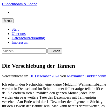
Springe
Buddenbohm & Söhne
zum
Instagram
Inhalt
Menü
Start
Über uns
Datenschutzerklärung
Impressum
Suchen
nach:
Die Verschiebung der Tannen
Veröffentlicht
am
10. Dezember 2024
von
Maximilian Buddenbohm
Ich sehe in den Nachrichten eine kleine Meldung: Weihnachtsbäume
werden in Deutschland im Schnitt immer früher aufgestellt, heißt es
da. Sie erobern sich allmählich den ganzen Monat, jedes Jahr
werden ein paar weitere Tage des Dezembers mit Tannengrün
versehen. Am Ende wird der 1. Dezember der allgemeine Stichtag
für den Erwerb der Bäume sein. Man kann bereits darauf wetten, es