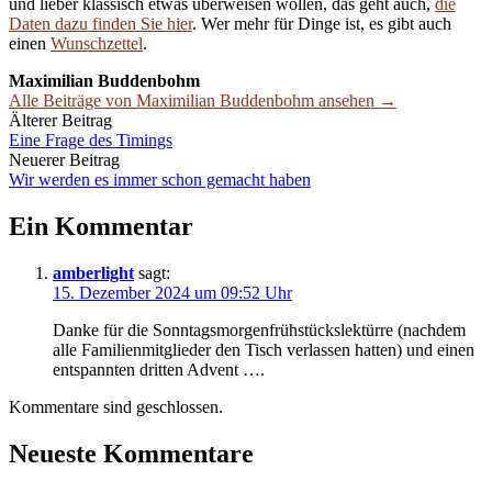
und lieber klassisch etwas überweisen wollen, das geht auch,
die
Daten dazu finden Sie hier
. Wer mehr für Dinge ist, es gibt auch
einen
Wunschzettel
.
Maximilian Buddenbohm
Alle Beiträge von Maximilian Buddenbohm ansehen →
Beitrags-
Älterer Beitrag
Eine Frage des Timings
Navigation
Neuerer Beitrag
Wir werden es immer schon gemacht haben
Ein Kommentar
amberlight
sagt:
15. Dezember 2024 um 09:52 Uhr
Danke für die Sonntagsmorgenfrühstückslektürre (nachdem
alle Familienmitglieder den Tisch verlassen hatten) und einen
entspannten dritten Advent ….
Kommentare sind geschlossen.
Neueste Kommentare