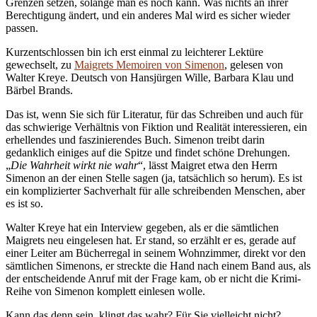
Grenzen setzen, solange man es noch kann. Was nichts an ihrer
Berechtigung ändert, und ein anderes Mal wird es sicher wieder
passen.
Kurzentschlossen bin ich erst einmal zu leichterer Lektüre
gewechselt, zu
Maigrets Memoiren von Simenon
, gelesen von
Walter Kreye. Deutsch von Hansjürgen Wille, Barbara Klau und
Bärbel Brands.
Das ist, wenn Sie sich für Literatur, für das Schreiben und auch für
das schwierige Verhältnis von Fiktion und Realität interessieren, ein
erhellendes und faszinierendes Buch. Simenon treibt darin
gedanklich einiges auf die Spitze und findet schöne Drehungen.
„
Die Wahrheit wirkt nie wahr
“, lässt Maigret etwa den Herrn
Simenon an der einen Stelle sagen (ja, tatsächlich so herum). Es ist
ein komplizierter Sachverhalt für alle schreibenden Menschen, aber
es ist so.
Walter Kreye hat ein Interview gegeben, als er die sämtlichen
Maigrets neu eingelesen hat. Er stand, so erzählt er es, gerade auf
einer Leiter am Bücherregal in seinem Wohnzimmer, direkt vor den
sämtlichen Simenons, er streckte die Hand nach einem Band aus, als
der entscheidende Anruf mit der Frage kam, ob er nicht die Krimi-
Reihe von Simenon komplett einlesen wolle.
Kann das denn sein, klingt das wahr? Für Sie vielleicht nicht?