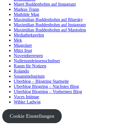
Maret Buddenbohm auf Instagram
Markus Trapp
Mathilde Mag
Maximilian Buddenbohm auf Bluesky
Maximilian Buddenbohm auf Instagram
Maximilian Buddenbohm auf Mastodon
Mediathekperlen
Mek
Miagolare
Mitzi Irsaj
Novemberregen
Nullenundeinsenschubser
Raum für Notizen
Rolando
Susammelsurium
Uberblog – Blogring Startseite
Uberblog Blogring – Nächstes Blog
Uberblog Blogring – Vorheriges Blog
Voces Intimae
Wibke Ladwig
Cookie Einstellungen