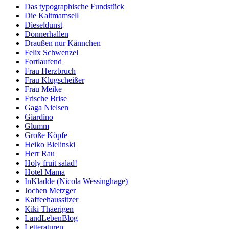
Das typographische Fundstück
Die Kaltmamsell
Dieseldunst
Donnerhallen
Draußen nur Kännchen
Felix Schwenzel
Fortlaufend
Frau Herzbruch
Frau Klugscheißer
Frau Meike
Frische Brise
Gaga Nielsen
Giardino
Glumm
Große Köpfe
Heiko Bielinski
Herr Rau
Holy fruit salad!
Hotel Mama
InKladde (Nicola Wessinghage)
Jochen Metzger
Kaffeehaussitzer
Kiki Thaerigen
LandLebenBlog
Letteraturen