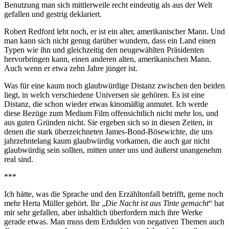
Benutzung man sich mittlerweile recht eindeutig als aus der Welt
gefallen und gestrig deklariert.
Robert Redford lebt noch, er ist ein alter, amerikanischer Mann. Und
man kann sich nicht genug darüber wundern, dass ein Land einen
Typen wie ihn und gleichzeitig den neugewählten Präsidenten
hervorbringen kann, einen anderen alten, amerikanischen Mann.
Auch wenn er etwa zehn Jahre jünger ist.
Was für eine kaum noch glaubwürdige Distanz zwischen den beiden
liegt, in welch verschiedene Universen sie gehören. Es ist eine
Distanz, die schon wieder etwas kinomäßig anmutet. Ich werde
diese Bezüge zum Medium Film offensichtlich nicht mehr los, und
aus guten Gründen nicht. Sie ergeben sich so in diesen Zeiten, in
denen die stark überzeichneten James-Bond-Bösewichte, die uns
jahrzehntelang kaum glaubwürdig vorkamen, die auch gar nicht
glaubwürdig sein sollten, mitten unter uns und äußerst unangenehm
real sind.
***
Ich hätte, was die Sprache und den Erzähltonfall betrifft, gerne noch
mehr Herta Müller gehört. Ihr „
Die Nacht ist aus Tinte gemacht
“ hat
mir sehr gefallen, aber inhaltlich überfordern mich ihre Werke
gerade etwas. Man muss dem Erdulden von negativen Themen auch