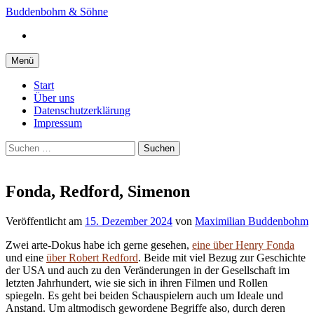
Springe
Buddenbohm & Söhne
zum
Instagram
Inhalt
Menü
Start
Über uns
Datenschutzerklärung
Impressum
Suchen
nach:
Fonda, Redford, Simenon
Veröffentlicht
am
15. Dezember 2024
von
Maximilian Buddenbohm
Zwei arte-Dokus habe ich gerne gesehen,
eine über Henry Fonda
und eine
über Robert Redford
. Beide mit viel Bezug zur Geschichte
der USA und auch zu den Veränderungen in der Gesellschaft im
letzten Jahrhundert, wie sie sich in ihren Filmen und Rollen
spiegeln. Es geht bei beiden Schauspielern auch um Ideale und
Anstand. Um altmodisch gewordene Begriffe also, durch deren