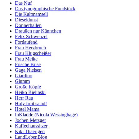
Das Nuf
Das typographische Fundstück
Die Kaltmamsell
Dieseldunst
Donnerhallen
Draußen nur Kännchen
Felix Schwenzel
Fortlaufend
Frau Herzbruch
Frau Klugscheißer
Frau Meike
Frische Brise
Gaga Nielsen
Giardino
Glumm
Große Köpfe
Heiko Bielinski
Herr Rau
Holy fruit salad!
Hotel Mama
InKladde (Nicola Wessinghage)
Jochen Metzger
Kaffeehaussitzer
Kiki Thaerigen
LandLebenBlog