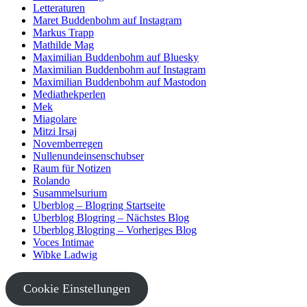
Letteraturen
Maret Buddenbohm auf Instagram
Markus Trapp
Mathilde Mag
Maximilian Buddenbohm auf Bluesky
Maximilian Buddenbohm auf Instagram
Maximilian Buddenbohm auf Mastodon
Mediathekperlen
Mek
Miagolare
Mitzi Irsaj
Novemberregen
Nullenundeinsenschubser
Raum für Notizen
Rolando
Susammelsurium
Uberblog – Blogring Startseite
Uberblog Blogring – Nächstes Blog
Uberblog Blogring – Vorheriges Blog
Voces Intimae
Wibke Ladwig
Cookie Einstellungen