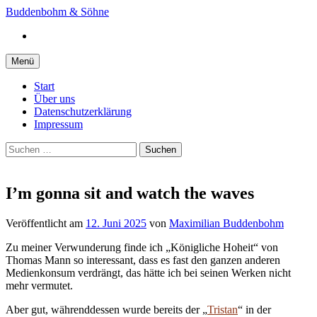
Springe
Buddenbohm & Söhne
zum
Instagram
Inhalt
Menü
Start
Über uns
Datenschutzerklärung
Impressum
Suchen
nach:
I’m gonna sit and watch the waves
Veröffentlicht
am
12. Juni 2025
von
Maximilian Buddenbohm
Zu meiner Verwunderung finde ich „Königliche Hoheit“ von
Thomas Mann so interessant, dass es fast den ganzen anderen
Medienkonsum verdrängt, das hätte ich bei seinen Werken nicht
mehr vermutet.
Aber gut, währenddessen wurde bereits der „
Tristan
“ in der