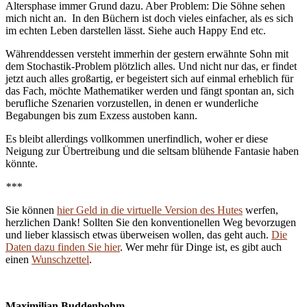
Altersphase immer Grund dazu. Aber Problem: Die Söhne sehen
mich nicht an. In den Büchern ist doch vieles einfacher, als es sich
im echten Leben darstellen lässt. Siehe auch Happy End etc.
Währenddessen versteht immerhin der gestern erwähnte Sohn mit
dem Stochastik-Problem plötzlich alles. Und nicht nur das, er findet
jetzt auch alles großartig, er begeistert sich auf einmal erheblich für
das Fach, möchte Mathematiker werden und fängt spontan an, sich
berufliche Szenarien vorzustellen, in denen er wunderliche
Begabungen bis zum Exzess austoben kann.
Es bleibt allerdings vollkommen unerfindlich, woher er diese
Neigung zur Übertreibung und die seltsam blühende Fantasie haben
könnte.
***
Sie können
hier Geld in die virtuelle Version des Hutes
werfen,
herzlichen Dank! Sollten Sie den konventionellen Weg bevorzugen
und lieber klassisch etwas überweisen wollen, das geht auch.
Die
Daten dazu finden Sie hier
. Wer mehr für Dinge ist, es gibt auch
einen
Wunschzettel
.
Maximilian Buddenbohm