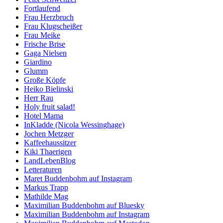
Fortlaufend
Frau Herzbruch
Frau Klugscheißer
Frau Meike
Frische Brise
Gaga Nielsen
Giardino
Glumm
Große Köpfe
Heiko Bielinski
Herr Rau
Holy fruit salad!
Hotel Mama
InKladde (Nicola Wessinghage)
Jochen Metzger
Kaffeehaussitzer
Kiki Thaerigen
LandLebenBlog
Letteraturen
Maret Buddenbohm auf Instagram
Markus Trapp
Mathilde Mag
Maximilian Buddenbohm auf Bluesky
Maximilian Buddenbohm auf Instagram