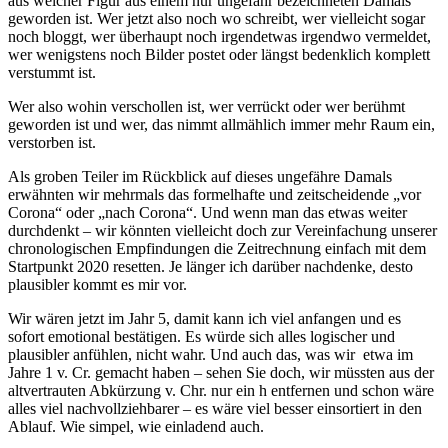
aus welcher Figur aus einem nur ungefähr bezeichneten Damals
geworden ist. Wer jetzt also noch wo schreibt, wer vielleicht sogar
noch bloggt, wer überhaupt noch irgendetwas irgendwo vermeldet,
wer wenigstens noch Bilder postet oder längst bedenklich komplett
verstummt ist.
Wer also wohin verschollen ist, wer verrückt oder wer berühmt
geworden ist und wer, das nimmt allmählich immer mehr Raum ein,
verstorben ist.
Als groben Teiler im Rückblick auf dieses ungefähre Damals
erwähnten wir mehrmals das formelhafte und zeitscheidende „vor
Corona“ oder „nach Corona“. Und wenn man das etwas weiter
durchdenkt – wir könnten vielleicht doch zur Vereinfachung unserer
chronologischen Empfindungen die Zeitrechnung einfach mit dem
Startpunkt 2020 resetten. Je länger ich darüber nachdenke, desto
plausibler kommt es mir vor.
Wir wären jetzt im Jahr 5, damit kann ich viel anfangen und es
sofort emotional bestätigen. Es würde sich alles logischer und
plausibler anfühlen, nicht wahr. Und auch das, was wir etwa im
Jahre 1 v. Cr. gemacht haben – sehen Sie doch, wir müssten aus der
altvertrauten Abkürzung v. Chr. nur ein h entfernen und schon wäre
alles viel nachvollziehbarer – es wäre viel besser einsortiert in den
Ablauf. Wie simpel, wie einladend auch.