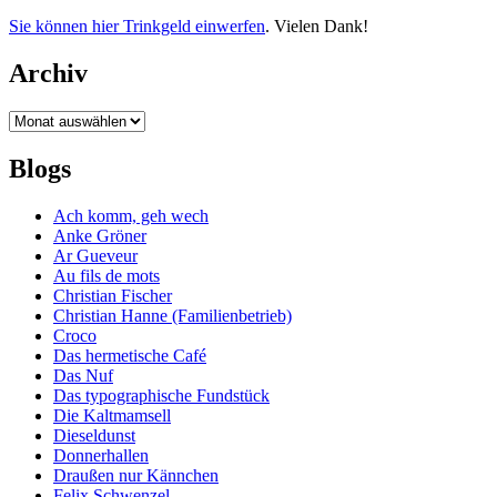
Sie können hier Trinkgeld einwerfen
. Vielen Dank!
Archiv
Archiv
Blogs
Ach komm, geh wech
Anke Gröner
Ar Gueveur
Au fils de mots
Christian Fischer
Christian Hanne (Familienbetrieb)
Croco
Das hermetische Café
Das Nuf
Das typographische Fundstück
Die Kaltmamsell
Dieseldunst
Donnerhallen
Draußen nur Kännchen
Felix Schwenzel