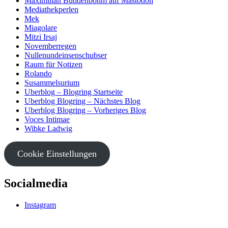
Maximilian Buddenbohm auf Mastodon
Mediathekperlen
Mek
Miagolare
Mitzi Irsaj
Novemberregen
Nullenundeinsenschubser
Raum für Notizen
Rolando
Susammelsurium
Uberblog – Blogring Startseite
Uberblog Blogring – Nächstes Blog
Uberblog Blogring – Vorheriges Blog
Voces Intimae
Wibke Ladwig
Cookie Einstellungen
Socialmedia
Instagram