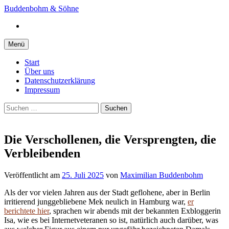
Springe
Buddenbohm & Söhne
zum
Instagram
Inhalt
Menü
Start
Über uns
Datenschutzerklärung
Impressum
Suchen
nach:
Die Verschollenen, die Versprengten, die
Verbleibenden
Veröffentlicht
am
25. Juli 2025
von
Maximilian Buddenbohm
Als der vor vielen Jahren aus der Stadt geflohene, aber in Berlin
irritierend junggebliebene Mek neulich in Hamburg war,
er
berichtete hier
, sprachen wir abends mit der bekannten Exbloggerin
Isa, wie es bei Internetveteranen so ist, natürlich auch darüber, was