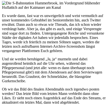
Es wurde dann, fast war es unweigerlich und weist vermutlich auf
unser kommendes Gebrabbel im Seniorenheim hin, auch Twitter
erwähnt. Dann auch so etwas wie Threads, das ich schon wieder
verdrängt hatte. Aber ja, das gibt es auch, und einige Versprengte
sind sogar dort zu finden. Untergegangene Reiche und versunkene
Städte der digitalen Art haben wir jedenfalls besprochen. Eines
Tages, werde ich feierlich zu meinen Söhnen sagen, werden die
letzten noch aufrufbaren Internet-Archive-Screenshots längst
vergangener Plattformen Euch gehören.
Und sie werden beruhigend „Ja, ja“ murmeln und dabei
augenrollend heimlich auf die Uhr sehen, während das
Pflegepersonal (und jetzt alle: wenn es dann überhaupt noch
Pflegepersonal gibt!) mit dem Abendessen auf dem Servierwagen
heranrollt. Das Graubrot, der Schmelzkäse, die blassgrüne
Gurkenscheibe.
Ob wir das Bild des finalen Abendmahls noch irgendwo posten
werden? Das letzte Bild vom letzten Mann verbleibt dann ohne
Likes. Er sieht noch einen Augenblick auf das Ende des Streams, er
aktualisiert ein letztes Mal, dann wird abgeblendet.