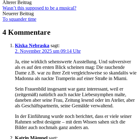
Beitrags-
Älterer Beitrag
Wasn’t this supposed to be a musical?
Navigation
Neuerer Beitrag
To squander time
4 Kommentare
Kixka Nebraska
sagt:
2. November 2025 um 09:14 Uhr
Ja, eine wirklich sehenswerte Ausstellung. Und subversiver
als es auf den ersten Blick scheinen mag: Die rauchende
Dame z.B. war zu ihrer Zeit vergleichsweise so skandalös wie
Madonna als nackte Tramperin auf einer Straße in Miami.
Sein Frauenbild insgesamt war ganz interessant, weil er
(zeitgemäß) natürlich auch nackte Liebesnymphen malte,
daneben aber seine Frau, Zeitung lesend oder im Atelier, aber
als Geschäftspartnerin, seine Gemälde verwaltend.
In der Einführung wurde noch berichtet, dass er viele seiner
Rahmen selbst designte – mit dem Wissen sahen sich die
Bilder auch nochmals ganz anders an.
Katrin Mämpel
sagt: