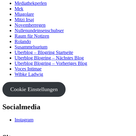
Mediathekperlen
Mek
Miagolare
Mitzi Irsaj
Novemberregen
Nullenundeinsenschubser
Raum für Notizen
Rolando
Susammelsurium
Uberblog – Blogring Startseite
Uberblog Blogring – Nächstes Blog
Uberblog Blogring – Vorheriges Blog
Voces Intimae
Wibke Ladwig
Cookie Einstellungen
Socialmedia
Instagram