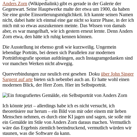
Anders Zorn
(Wikipedialink) gibt es gerade in der Galerie der
Gegenwart. Seine Hauptwerke malte der etwa um 1900, da haben
Sie eine grobe Einsortierungsmöglichkeit. Ich kannte seinen Namen
nicht, dabei hatte ich einmal eine gar nicht so kurze Phase, in der ich
mich mit so etwas auszukennen meinte. Das Wissen von damals
aber, es war mangelhaft, wie ich gestern erneut lernte. Denn Anders
Zorn etwa, den hätte ich ruhig kennen können.
Die Ausstellung ist ebenso groß wie kurzweilig. Ungemein
lebendige Porträts, bei denen sich Parallelen zur modernen
Porträtfotografie spontan aufdrängen, auch Instagramgedanken sind
vor manchen Werken nicht abwegig.
Querverbindungen zur neulich erst gesehen Doku
über John Singer
Sargent auf arte
bieten sich nebenbei auch an. Er hatte wohl einen
modernen Blick, der Herr Zorn. Hier im Selbstporträt.
Ich könnte jetzt – allerdings habe ich es nicht versucht, ich
theoretisiere nur herum – ein Bild von mir oder einem mir lieben
Menschen nehmen, es durch eine KI jagen und sagen, sie solle mir
ein Gemälde im Stile von Anders Zorn daraus machen. Vermutlich
wäre das Ergebnis ziemlich beeindruckend, vermutlich würden wir
staunen, was die Software da kann.