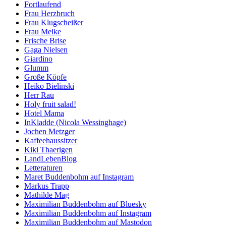
Fortlaufend
Frau Herzbruch
Frau Klugscheißer
Frau Meike
Frische Brise
Gaga Nielsen
Giardino
Glumm
Große Köpfe
Heiko Bielinski
Herr Rau
Holy fruit salad!
Hotel Mama
InKladde (Nicola Wessinghage)
Jochen Metzger
Kaffeehaussitzer
Kiki Thaerigen
LandLebenBlog
Letteraturen
Maret Buddenbohm auf Instagram
Markus Trapp
Mathilde Mag
Maximilian Buddenbohm auf Bluesky
Maximilian Buddenbohm auf Instagram
Maximilian Buddenbohm auf Mastodon