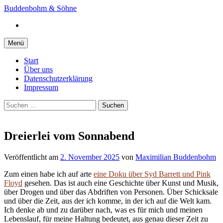
Springe
Buddenbohm & Söhne
zum
Instagram
Inhalt
Menü
Start
Über uns
Datenschutzerklärung
Impressum
Suchen
nach:
Dreierlei vom Sonnabend
Veröffentlicht
am
2. November 2025
von
Maximilian Buddenbohm
Zum einen habe ich auf arte
eine Doku über Syd Barrett und Pink
Floyd
gesehen. Das ist auch eine Geschichte über Kunst und Musik,
über Drogen und über das Abdriften von Personen. Über Schicksale
und über die Zeit, aus der ich komme, in der ich auf die Welt kam.
Ich denke ab und zu darüber nach, was es für mich und meinen
Lebenslauf, für meine Haltung bedeutet, aus genau dieser Zeit zu