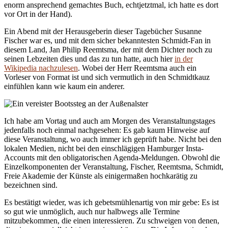
enorm ansprechend gemachtes Buch, echtjetztmal, ich hatte es dort
vor Ort in der Hand).
Ein Abend mit der Herausgeberin dieser Tagebücher Susanne
Fischer war es, und mit dem sicher bekanntesten Schmidt-Fan in
diesem Land, Jan Philip Reemtsma, der mit dem Dichter noch zu
seinen Lebzeiten dies und das zu tun hatte, auch hier
in der
Wikipedia nachzulesen
. Wobei der Herr Reemtsma auch ein
Vorleser von Format ist und sich vermutlich in den Schmidtkauz
einfühlen kann wie kaum ein anderer.
Ich habe am Vortag und auch am Morgen des Veranstaltungstages
jedenfalls noch einmal nachgesehen: Es gab kaum Hinweise auf
diese Veranstaltung, wo auch immer ich geprüft habe. Nicht bei den
lokalen Medien, nicht bei den einschlägigen Hamburger Insta-
Accounts mit den obligatorischen Agenda-Meldungen. Obwohl die
Einzelkomponenten der Veranstaltung, Fischer, Reemtsma, Schmidt,
Freie Akademie der Künste als einigermaßen hochkarätig zu
bezeichnen sind.
Es bestätigt wieder, was ich gebetsmühlenartig von mir gebe: Es ist
so gut wie unmöglich, auch nur halbwegs alle Termine
mitzubekommen, die einen interessieren. Zu schweigen von denen,