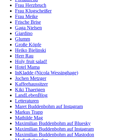
Frau Herzbruch
Frau Klugscheißer
Frau Meike
Frische Brise
Gaga Nielsen
Giardino
Glumm
Große Köpfe
Heiko Bielinski
Herr Rau
Holy fruit salad!
Hotel Mama
InKladde (Nicola Wessinghage)
Jochen Metzger
Kaffeehaussitzer
Kiki Thaerigen
LandLebenBlog
Letteraturen
Maret Buddenbohm auf Instagram
Markus Trapp
Mathilde Mag
Maximilian Buddenbohm auf Bluesky
Maximilian Buddenbohm auf Instagram
Maximilian Buddenbohm auf Mastodon