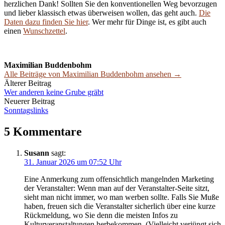
herzlichen Dank! Sollten Sie den konventionellen Weg bevorzugen
und lieber klassisch etwas überweisen wollen, das geht auch.
Die
Daten dazu finden Sie hier
. Wer mehr für Dinge ist, es gibt auch
einen
Wunschzettel
.
Maximilian Buddenbohm
Alle Beiträge von Maximilian Buddenbohm ansehen →
Beitrags-
Älterer Beitrag
Wer anderen keine Grube gräbt
Navigation
Neuerer Beitrag
Sonntagslinks
5 Kommentare
Susann
sagt:
31. Januar 2026 um 07:52 Uhr
Eine Anmerkung zum offensichtlich mangelnden Marketing
der Veranstalter: Wenn man auf der Veranstalter-Seite sitzt,
sieht man nicht immer, wo man werben sollte. Falls Sie Muße
haben, freuen sich die Veranstalter sicherlich über eine kurze
Rückmeldung, wo Sie denn die meisten Infos zu
Kulturveranstaltungen herbekommen. (Vielleicht verjüngt sich