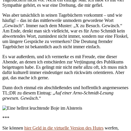
Sympathie gehört, es war eine Drehung, die mir gefiel.
Was aber tatsächlich in seinen Tagebüchern vorkommt – und wie
häufig! – das ist das mittlerweile unmodern gewordene Wort
„Gewäsch“. Immer nach dem Muster: „X zu Besuch. Gewäsch.“
Am Ende, denkt man sich vielleicht, war es für Arno Schmidt kein
abwertendes Wort, zumindest nicht immer, sondern nur eine Floskel,
um längere Gespräche zu vermerken? Die Deutung fremder
Tagebücher ist bekanntlich auch nicht immer einfach.
Es war außerdem, und ich vermerke es mit Freude, eine dieser
Abende, an denen ich entschieden zur Verjüngung des Publikums
beigetragen habe. Es gelingt mir nicht mehr allzu oft, ich muss mich
dafür kulturell immer eindeutiger nach rückwärts orientieren. Aber
gut, das mache ich gerne.
Dann doch einmal ein abschließendes und hoffentlich angemessenes
TL;DR zu diesem Eintrag: „
Auf einer Arno-Schmidt-Lesung
gewesen. Gewäsch
.“
***
Sie können
hier Geld in die virtuelle Version des Hutes
werfen,