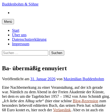
Springe
Buddenbohm & Söhne
zum
Instagram
Inhalt
Menü
Start
Über uns
Datenschutzerklärung
Impressum
Suchen
nach:
Ba- übermäßig ennuyiert
Veröffentlicht
am
31. Januar 2026
von
Maximilian Buddenbohm
Eine Nachbemerkung zu einer Veranstaltung, auf der ich gerade
war. Nämlich zu dem Abend in der Freien Akademie der Künste,
bei dem es um die Tagebücher 1957 – 1962 von Arno Schmidt ging.
„
Ich liebe den Alltag sehr
“ (hier eine schöne
Blog-Rezension
zum
besonders liebevoll editierten Buch, das seinen Preis hat: schlanke
68 Euro kostet es, hier noch der
Verlagslink
. Aber es ist auch ein