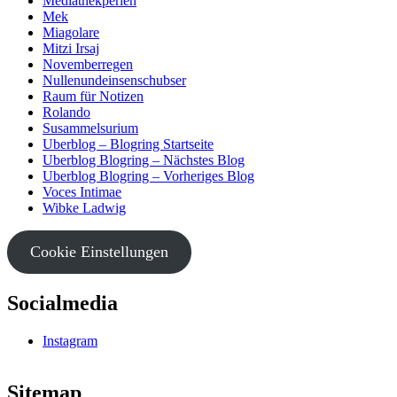
Mediathekperlen
Mek
Miagolare
Mitzi Irsaj
Novemberregen
Nullenundeinsenschubser
Raum für Notizen
Rolando
Susammelsurium
Uberblog – Blogring Startseite
Uberblog Blogring – Nächstes Blog
Uberblog Blogring – Vorheriges Blog
Voces Intimae
Wibke Ladwig
Cookie Einstellungen
Socialmedia
Instagram
Sitemap