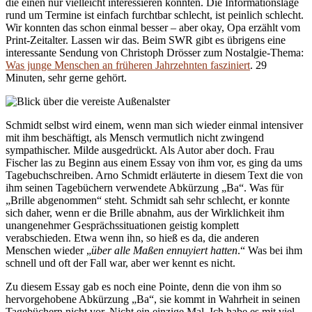
die einen nur vielleicht interessieren könnten. Die Informationslage
rund um Termine ist einfach furchtbar schlecht, ist peinlich schlecht.
Wir konnten das schon einmal besser – aber okay, Opa erzählt vom
Print-Zeitalter. Lassen wir das. Beim SWR gibt es übrigens eine
interessante Sendung von Christoph Drösser zum Nostalgie-Thema:
Was junge Menschen an früheren Jahrzehnten fasziniert
. 29
Minuten, sehr gerne gehört.
Schmidt selbst wird einem, wenn man sich wieder einmal intensiver
mit ihm beschäftigt, als Mensch vermutlich nicht zwingend
sympathischer. Milde ausgedrückt. Als Autor aber doch. Frau
Fischer las zu Beginn aus einem Essay von ihm vor, es ging da ums
Tagebuchschreiben. Arno Schmidt erläuterte in diesem Text die von
ihm seinen Tagebüchern verwendete Abkürzung „Ba“. Was für
„Brille abgenommen“ steht. Schmidt sah sehr schlecht, er konnte
sich daher, wenn er die Brille abnahm, aus der Wirklichkeit ihm
unangenehmer Gesprächssituationen geistig komplett
verabschieden. Etwa wenn ihn, so hieß es da, die anderen
Menschen wieder „
über alle Maßen ennuyiert hatten
.“ Was bei ihm
schnell und oft der Fall war, aber wer kennt es nicht.
Zu diesem Essay gab es noch eine Pointe, denn die von ihm so
hervorgehobene Abkürzung „Ba“, sie kommt in Wahrheit in seinen
Tagebüchern nicht vor. Nicht ein einzige Mal. Ich habe es mit viel