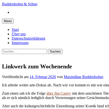
Springe
Buddenbohm & Söhne
zum
Instagram
Inhalt
Menü
Start
Über uns
Datenschutzerklärung
Impressum
Suchen
nach:
Linkwerk zum Wochenende
Veröffentlicht
am
14. Februar 2026
von
Maximilian Buddenbohm
Ich arbeite weiter arte-Dokus ab. Nach wie vor kommt es mir wie eine
Zum einen sah ich die Folge
über Jim Carrey
mit dem unschönen Titel
als er sich nämlich lediglich durch Verzerrungen seiner Gesichtsmus
Aber auch die kulturgeschichtliche Einordnung seiner Komik fand ich