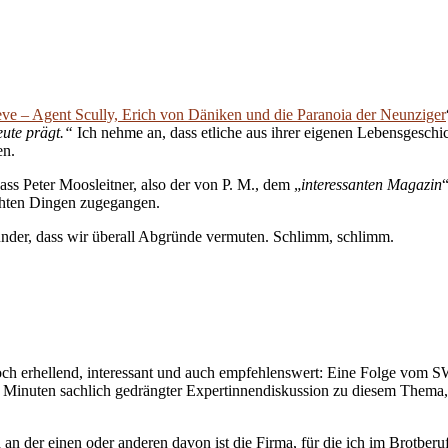
ieve – Agent Scully, Erich von Däniken und die Paranoia der Neunziger
eute prägt.“
Ich nehme an, dass etliche aus ihrer eigenen Lebensgeschi
en.
ss Peter Moosleitner, also der von P. M., dem „
interessanten Magazin
chten Dingen zugegangen.
nder, dass wir überall Abgründe vermuten. Schlimm, schlimm.
och erhellend, interessant und auch empfehlenswert: Eine Folge vom 
 Minuten sachlich gedrängter Expertinnendiskussion zu diesem Thema, d
n der einen oder anderen davon ist die Firma, für die ich im Brotberuf 