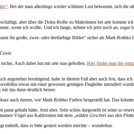
mbo“
. Bei der man allerdings wieder schlimm Lust bekommt, sich die a
eschäftigt, aber über die Doku-Reihe zu Malerinnen bei arte komme ich
 könnte, wenn ich wollte. Und ich fange, nehme ich jetzt noch an, sogar 
ekannt für große, zwei- oder dreifarbige Bilder“ sicher als Mark Roth
r nichts. Auch dabei hat mir arte nun geholfen.
Hier findet man die ent
auch angenehm beruhigend, halte in diesem Fall aber auch fest, dass ich
ifellos etwas mit einer gewissen geistigen Flughöhe intendiert wurde
mir das dann deutlich besser.
o kurz auch darum, wie Mark Rothko Farben hergestellt hat. Das könnten
t parat gehabt hätte. Jetzt aber. Sehr schön dargestellt ist seine so res
eltsamen Vögel aus Kalifornien mit dem „
wilden Geschrei aus den Platt
 mitteilt, dass er bitte gesiezt werden möchte – wunderbar.