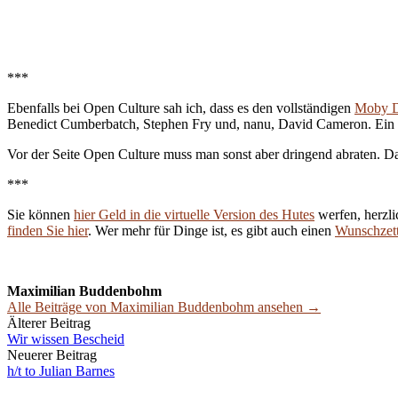
***
Ebenfalls bei Open Culture sah ich, dass es den vollständigen
Moby Di
Benedict Cumberbatch, Stephen Fry und, nanu, David Cameron. Ein s
Vor der Seite Open Culture muss man sonst aber dringend abraten. D
***
Sie können
hier Geld in die virtuelle Version des Hutes
werfen, herzli
finden Sie hier
. Wer mehr für Dinge ist, es gibt auch einen
Wunschzett
Maximilian Buddenbohm
Alle Beiträge von Maximilian Buddenbohm ansehen →
Beitrags-
Älterer Beitrag
Wir wissen Bescheid
Navigation
Neuerer Beitrag
h/t to Julian Barnes