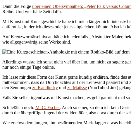
Dann die Folge
über einen Obersympathen: „Peter Falk versus Colu
Reihe. Und wer hätte Zeit dafür.
Mit Kunst und Kunstgeschichte habe ich mich länger nicht intensiv b
entfernt ist, in der ich dieses oder jenes abgleichen könnte. Also ich
Auf Kreuzworträtselniveau hätte ich jedenfalls „Abstrakter Maler, b
wie allgegenwärtig seine Werke sind.
Allerdings wusste ich sonst nicht viel über ihn, um nicht zu sagen: ga
nur noch einige Tage online.
Ich lasse mir diese Form der Kunst gerne kundig erklären, finde das 
mitbekommen, dass da Durchdachtes auf der Leinwand passiert und zwe
den Sendungen
zu Kandinsky
und
zu Matisse
(YouTube-Link) gelang 
Falls Sie selbst irgendwas mit Kunst machen, es geht gar nicht mal s
Schließlich noch:
M. C. Escher
. Auch so einer, zu dem ich kein Gesich
durch die übergriffige Jugend der wilden 60er, also etwa durch die s
Wie er etwa dem jungen, ihn bestürmenden Mick Jagger etwas beleidigt