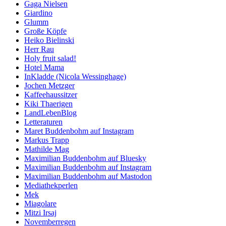
Gaga Nielsen
Giardino
Glumm
Große Köpfe
Heiko Bielinski
Herr Rau
Holy fruit salad!
Hotel Mama
InKladde (Nicola Wessinghage)
Jochen Metzger
Kaffeehaussitzer
Kiki Thaerigen
LandLebenBlog
Letteraturen
Maret Buddenbohm auf Instagram
Markus Trapp
Mathilde Mag
Maximilian Buddenbohm auf Bluesky
Maximilian Buddenbohm auf Instagram
Maximilian Buddenbohm auf Mastodon
Mediathekperlen
Mek
Miagolare
Mitzi Irsaj
Novemberregen