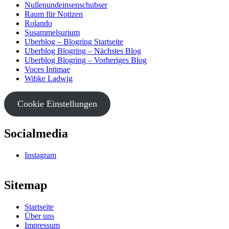
Nullenundeinsenschubser
Raum für Notizen
Rolando
Susammelsurium
Uberblog – Blogring Startseite
Uberblog Blogring – Nächstes Blog
Uberblog Blogring – Vorheriges Blog
Voces Intimae
Wibke Ladwig
Cookie Einstellungen
Socialmedia
Instagram
Sitemap
Startseite
Über uns
Impressum