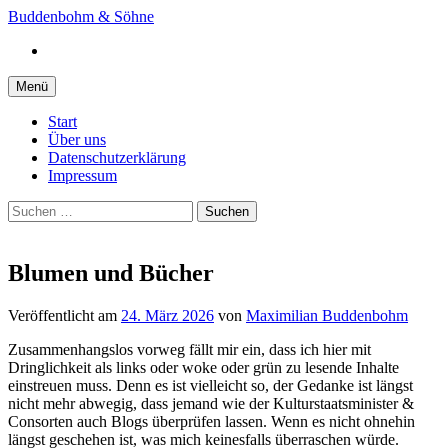
Springe
Buddenbohm & Söhne
zum
Instagram
Inhalt
Menü
Start
Über uns
Datenschutzerklärung
Impressum
Suchen
nach:
Blumen und Bücher
Veröffentlicht
am
24. März 2026
von
Maximilian Buddenbohm
Zusammenhangslos vorweg fällt mir ein, dass ich hier mit
Dringlichkeit als links oder woke oder grün zu lesende Inhalte
einstreuen muss. Denn es ist vielleicht so, der Gedanke ist längst
nicht mehr abwegig, dass jemand wie der Kulturstaatsminister &
Consorten auch Blogs überprüfen lassen. Wenn es nicht ohnehin
längst geschehen ist, was mich keinesfalls überraschen würde.