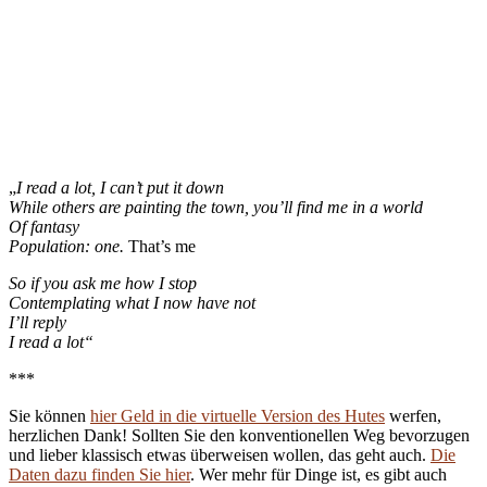
„
I read a lot, I can’t put it down
While others are painting the town, you’ll find me in a world
Of fantasy
Population: one.
That’s me
So if you ask me how I stop
Contemplating what I now have not
I’ll reply
I read a lot“
***
Sie können
hier Geld in die virtuelle Version des Hutes
werfen,
herzlichen Dank! Sollten Sie den konventionellen Weg bevorzugen
und lieber klassisch etwas überweisen wollen, das geht auch.
Die
Daten dazu finden Sie hier
. Wer mehr für Dinge ist, es gibt auch