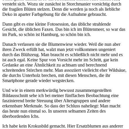
versteht sich. Wozu sie zunächst in Storchmanier vorsichtig durch
die fragilen Blüten stelzen. Denn die werden ja noch als liebliche
Deko in aparter Farbgebung für die Aufnahme gebraucht.
Dann gibt es eine kleine Fotosession, das übliche strahlende
Gesicht, die üblichen Faxen. Das bin ich im Blütenmeer, so war das
im Park, so schön ist Hamburg, so schön bin ich.
Danach verlassen sie die Blumenwiese wieder. Weil die nun aber
ihren Zweck erfüllt hat, walzt man jetzt vollkommen ungeniert
durch das Blühzeug. Man braucht es schließlich nicht mehr und es
ist auch egal. Keine Spur von Vorsicht mehr im Schritt, gar kein
Gedanke an eine Ähnlichkeit zu achtsam und berechnend
schreitenden Störchen mehr. Man assoziiert vielleicht eher Wildsäue,
die durchs Unterholz brechen, mit diesen Menschen, die ihr
Smartphone gerade wieder wegstecken.
Und wie in einem merkwürdig bewusst zusammengestellten
Bildausschnitt sehe ich bei meiner fünffachen Beobachtung eine
faszinierend breite Streuung über Altersgruppen und andere
erkennbare Merkmale. So dass der Schluss naheliegt: Man macht
das heute nun einmal so. In unseren seltsamen Zeiten des
überbordenden Ichs.
Ich habe kein Krokusbild gemacht. Hier Ersatzblumen aus anderer