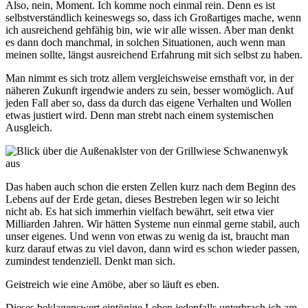
Also, nein, Moment. Ich komme noch einmal rein. Denn es ist
selbstverständlich keineswegs so, dass ich Großartiges mache, wenn
ich ausreichend gehfähig bin, wie wir alle wissen. Aber man denkt
es dann doch manchmal, in solchen Situationen, auch wenn man
meinen sollte, längst ausreichend Erfahrung mit sich selbst zu haben.
Man nimmt es sich trotz allem vergleichsweise ernsthaft vor, in der
näheren Zukunft irgendwie anders zu sein, besser womöglich. Auf
jeden Fall aber so, dass da durch das eigene Verhalten und Wollen
etwas justiert wird. Denn man strebt nach einem systemischen
Ausgleich.
Das haben auch schon die ersten Zellen kurz nach dem Beginn des
Lebens auf der Erde getan, dieses Bestreben legen wir so leicht
nicht ab. Es hat sich immerhin vielfach bewährt, seit etwa vier
Milliarden Jahren. Wir hätten Systeme nun einmal gerne stabil, auch
unser eigenes. Und wenn von etwas zu wenig da ist, braucht man
kurz darauf etwas zu viel davon, dann wird es schon wieder passen,
zumindest tendenziell. Denkt man sich.
Geistreich wie eine Amöbe, aber so läuft es eben.
Dieses beklagenswert eintönige Leben jedenfalls unterbrach ich am