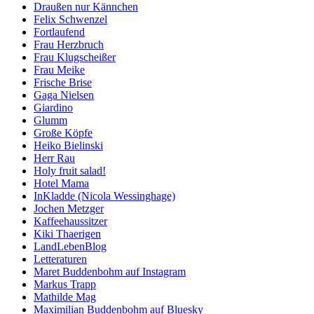
Draußen nur Kännchen
Felix Schwenzel
Fortlaufend
Frau Herzbruch
Frau Klugscheißer
Frau Meike
Frische Brise
Gaga Nielsen
Giardino
Glumm
Große Köpfe
Heiko Bielinski
Herr Rau
Holy fruit salad!
Hotel Mama
InKladde (Nicola Wessinghage)
Jochen Metzger
Kaffeehaussitzer
Kiki Thaerigen
LandLebenBlog
Letteraturen
Maret Buddenbohm auf Instagram
Markus Trapp
Mathilde Mag
Maximilian Buddenbohm auf Bluesky