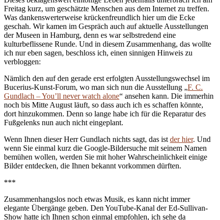
Freitag kurz, um geschätzte Menschen aus dem Internet zu treffen.
Was dankenswerterweise krückenfreundlich hier um die Ecke
geschah. Wir kamen im Gespräch auch auf aktuelle Ausstellungen
der Museen in Hamburg, denn es war selbstredend eine
kulturbeflissene Runde. Und in diesem Zusammenhang, das wollte
ich nur eben sagen, beschloss ich, einen sinnigen Hinweis zu
verbloggen:
Nämlich den auf den gerade erst erfolgten Ausstellungswechsel im
Bucerius-Kunst-Forum, wo man sich nun die Ausstellung „
F. C.
Gundlach – You’ll never watch alone
“ ansehen kann. Die immerhin
noch bis Mitte August läuft, so dass auch ich es schaffen könnte,
dort hinzukommen. Denn so lange habe ich für die Reparatur des
Fußgelenks nun auch nicht eingeplant.
Wenn Ihnen dieser Herr Gundlach nichts sagt, das ist
der hier
. Und
wenn Sie einmal kurz die Google-Bildersuche mit seinem Namen
bemühen wollen, werden Sie mit hoher Wahrscheinlichkeit einige
Bilder entdecken, die Ihnen bekannt vorkommen dürften.
***
Zusammenhangslos noch etwas Musik, es kann nicht immer
elegante Übergänge geben. Den YouTube-Kanal der Ed-Sullivan-
Show hatte ich Ihnen schon einmal empfohlen, ich sehe da