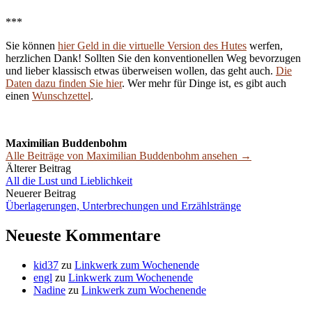
***
Sie können
hier Geld in die virtuelle Version des Hutes
werfen,
herzlichen Dank! Sollten Sie den konventionellen Weg bevorzugen
und lieber klassisch etwas überweisen wollen, das geht auch.
Die
Daten dazu finden Sie hier
. Wer mehr für Dinge ist, es gibt auch
einen
Wunschzettel
.
Maximilian Buddenbohm
Alle Beiträge von Maximilian Buddenbohm ansehen →
Beitrags-
Älterer Beitrag
All die Lust und Lieblichkeit
Navigation
Neuerer Beitrag
Überlagerungen, Unterbrechungen und Erzählstränge
Neueste Kommentare
kid37
zu
Linkwerk zum Wochenende
engl
zu
Linkwerk zum Wochenende
Nadine
zu
Linkwerk zum Wochenende