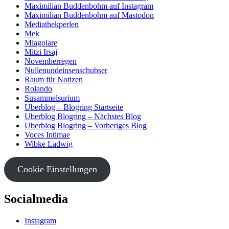
Maximilian Buddenbohm auf Instagram
Maximilian Buddenbohm auf Mastodon
Mediathekperlen
Mek
Miagolare
Mitzi Irsaj
Novemberregen
Nullenundeinsenschubser
Raum für Notizen
Rolando
Susammelsurium
Uberblog – Blogring Startseite
Uberblog Blogring – Nächstes Blog
Uberblog Blogring – Vorheriges Blog
Voces Intimae
Wibke Ladwig
Cookie Einstellungen
Socialmedia
Instagram