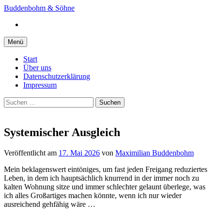
Springe
Buddenbohm & Söhne
zum
Instagram
Inhalt
Menü
Start
Über uns
Datenschutzerklärung
Impressum
Suchen
nach:
Systemischer Ausgleich
Veröffentlicht
am
17. Mai 2026
von
Maximilian Buddenbohm
Mein beklagenswert eintöniges, um fast jeden Freigang reduziertes
Leben, in dem ich hauptsächlich knurrend in der immer noch zu
kalten Wohnung sitze und immer schlechter gelaunt überlege, was
ich alles Großartiges machen könnte, wenn ich nur wieder
ausreichend gehfähig wäre …