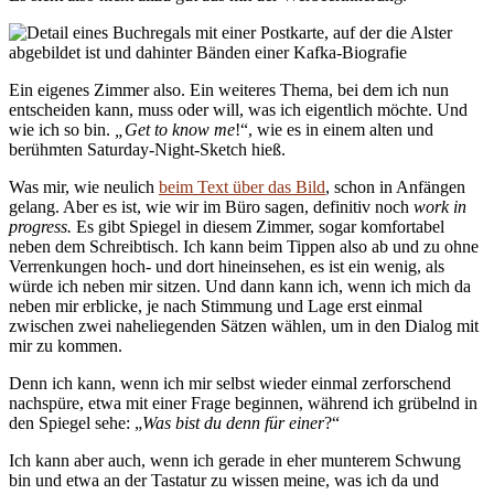
Ein eigenes Zimmer also. Ein weiteres Thema, bei dem ich nun
entscheiden kann, muss oder will, was ich eigentlich möchte. Und
wie ich so bin.
„Get to know me
!“, wie es in einem alten und
berühmten Saturday-Night-Sketch hieß.
Was mir, wie neulich
beim Text über das Bild
, schon in Anfängen
gelang. Aber es ist, wie wir im Büro sagen, definitiv noch
work in
progress.
Es gibt Spiegel in diesem Zimmer, sogar komfortabel
neben dem Schreibtisch. Ich kann beim Tippen also ab und zu ohne
Verrenkungen hoch- und dort hineinsehen, es ist ein wenig, als
würde ich neben mir sitzen. Und dann kann ich, wenn ich mich da
neben mir erblicke, je nach Stimmung und Lage erst einmal
zwischen zwei naheliegenden Sätzen wählen, um in den Dialog mit
mir zu kommen.
Denn ich kann, wenn ich mir selbst wieder einmal zerforschend
nachspüre, etwa mit einer Frage beginnen, während ich grübelnd in
den Spiegel sehe: „
Was bist du denn für einer
?“
Ich kann aber auch, wenn ich gerade in eher munterem Schwung
bin und etwa an der Tastatur zu wissen meine, was ich da und