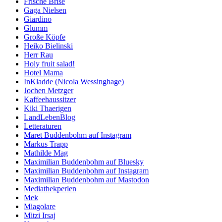
Frische Brise
Gaga Nielsen
Giardino
Glumm
Große Köpfe
Heiko Bielinski
Herr Rau
Holy fruit salad!
Hotel Mama
InKladde (Nicola Wessinghage)
Jochen Metzger
Kaffeehaussitzer
Kiki Thaerigen
LandLebenBlog
Letteraturen
Maret Buddenbohm auf Instagram
Markus Trapp
Mathilde Mag
Maximilian Buddenbohm auf Bluesky
Maximilian Buddenbohm auf Instagram
Maximilian Buddenbohm auf Mastodon
Mediathekperlen
Mek
Miagolare
Mitzi Irsaj