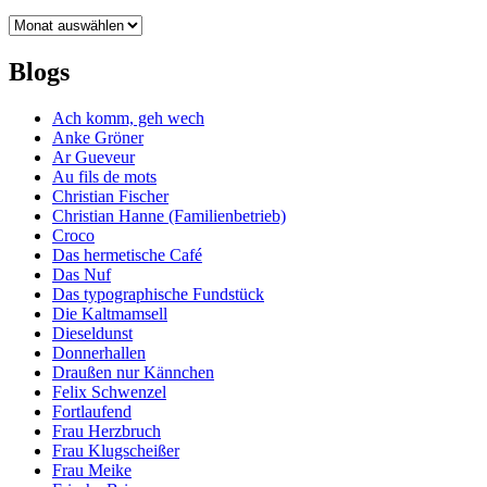
Archiv
Blogs
Ach komm, geh wech
Anke Gröner
Ar Gueveur
Au fils de mots
Christian Fischer
Christian Hanne (Familienbetrieb)
Croco
Das hermetische Café
Das Nuf
Das typographische Fundstück
Die Kaltmamsell
Dieseldunst
Donnerhallen
Draußen nur Kännchen
Felix Schwenzel
Fortlaufend
Frau Herzbruch
Frau Klugscheißer
Frau Meike