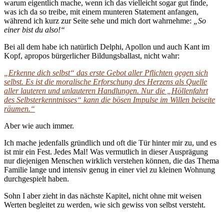
warum eigentlich mache, wenn ich das vielleicht sogar gut finde,
was ich da so treibe, mit einem munteren Statement anfangen,
während ich kurz zur Seite sehe und mich dort wahrnehme:
„So
einer bist du also!“
Bei all dem habe ich natürlich Delphi, Apollon und auch Kant im
Kopf, apropos bürgerlicher Bildungsballast, nicht wahr:
„Erkenne dich selbst“ das erste Gebot aller Pflichten gegen sich
selbst. Es ist die moralische Erforschung des Herzens als Quelle
aller lauteren und unlauteren Handlungen. Nur die „Höllenfahrt
des Selbsterkenntnisses“ kann die bösen Impulse im Willen beiseite
räumen.“
Aber wie auch immer.
Ich mache jedenfalls gründlich und oft die Tür hinter mir zu, und es
ist mir ein Fest. Jedes Mal! Was vermutlich in dieser Ausprägung
nur diejenigen Menschen wirklich verstehen können, die das Thema
Familie lange und intensiv genug in einer viel zu kleinen Wohnung
durchgespielt haben.
Sohn I aber zieht in das nächste Kapitel, nicht ohne mit weisen
Werten begleitet zu werden, wie sich gewiss von selbst versteht.