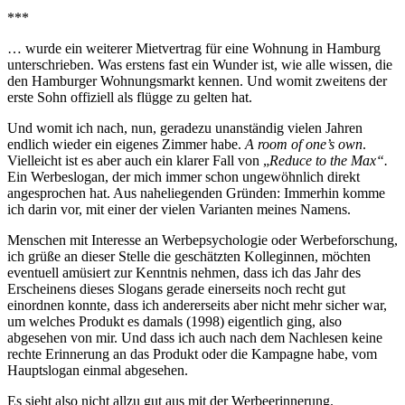
***
… wurde ein weiterer Mietvertrag für eine Wohnung in Hamburg
unterschrieben. Was erstens fast ein Wunder ist, wie alle wissen, die
den Hamburger Wohnungsmarkt kennen. Und womit zweitens der
erste Sohn offiziell als flügge zu gelten hat.
Und womit ich nach, nun, geradezu unanständig vielen Jahren
endlich wieder ein eigenes Zimmer habe.
A room of one’s own
.
Vielleicht ist es aber auch ein klarer Fall von „
Reduce to the Max“.
Ein Werbeslogan, der mich immer schon ungewöhnlich direkt
angesprochen hat. Aus naheliegenden Gründen: Immerhin komme
ich darin vor, mit einer der vielen Varianten meines Namens.
Menschen mit Interesse an Werbepsychologie oder Werbeforschung,
ich grüße an dieser Stelle die geschätzten Kolleginnen, möchten
eventuell amüsiert zur Kenntnis nehmen, dass ich das Jahr des
Erscheinens dieses Slogans gerade einerseits noch recht gut
einordnen konnte, dass ich andererseits aber nicht mehr sicher war,
um welches Produkt es damals (1998) eigentlich ging, also
abgesehen von mir. Und dass ich auch nach dem Nachlesen keine
rechte Erinnerung an das Produkt oder die Kampagne habe, vom
Hauptslogan einmal abgesehen.
Es sieht also nicht allzu gut aus mit der Werbeerinnerung.