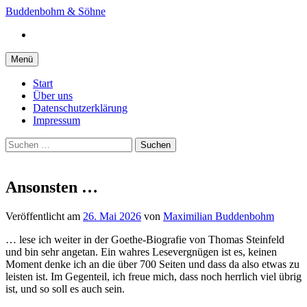
Springe
Buddenbohm & Söhne
zum
Instagram
Inhalt
Menü
Start
Über uns
Datenschutzerklärung
Impressum
Suchen
nach:
Ansonsten …
Veröffentlicht
am
26. Mai 2026
von
Maximilian Buddenbohm
… lese ich weiter in der Goethe-Biografie von Thomas Steinfeld
und bin sehr angetan. Ein wahres Lesevergnügen ist es, keinen
Moment denke ich an die über 700 Seiten und dass da also etwas zu
leisten ist. Im Gegenteil, ich freue mich, dass noch herrlich viel übrig
ist, und so soll es auch sein.