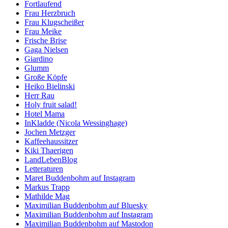
Fortlaufend
Frau Herzbruch
Frau Klugscheißer
Frau Meike
Frische Brise
Gaga Nielsen
Giardino
Glumm
Große Köpfe
Heiko Bielinski
Herr Rau
Holy fruit salad!
Hotel Mama
InKladde (Nicola Wessinghage)
Jochen Metzger
Kaffeehaussitzer
Kiki Thaerigen
LandLebenBlog
Letteraturen
Maret Buddenbohm auf Instagram
Markus Trapp
Mathilde Mag
Maximilian Buddenbohm auf Bluesky
Maximilian Buddenbohm auf Instagram
Maximilian Buddenbohm auf Mastodon