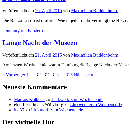
Veröffentlicht
am
26. April 2015
von
Maximilian Buddenbohm
Die Balkonsaison ist eröffnet. Wie in jedem Jahr verbringt die Herz
Hamburg mit Kindern
Lange Nacht der Museen
Veröffentlicht
am
21. April 2015
von
Maximilian Buddenbohm
Am letzten Wochenende war in Hamburg die Lange Nacht der Museen, d
Seitennummerierung
« Vorheriger
1
…
311
312
313
…
315
Nächster »
der
Neueste Kommentare
Beiträge
Markus Kolbeck
zu
Linkwerk zum Wochenende
eine Leserin aus Würzburg
zu
Linkwerk zum Wochenende
kid37
zu
Linkwerk zum Wochenende
Der virtuelle Hut