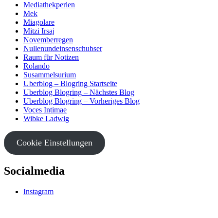
Mediathekperlen
Mek
Miagolare
Mitzi Irsaj
Novemberregen
Nullenundeinsenschubser
Raum für Notizen
Rolando
Susammelsurium
Uberblog – Blogring Startseite
Uberblog Blogring – Nächstes Blog
Uberblog Blogring – Vorheriges Blog
Voces Intimae
Wibke Ladwig
Cookie Einstellungen
Socialmedia
Instagram