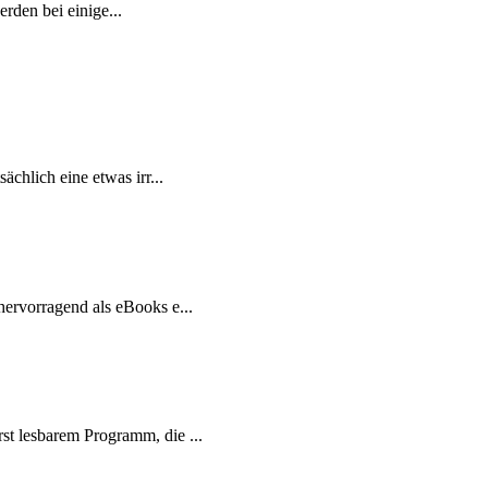
rden bei einige...
chlich eine etwas irr...
hervorragend als eBooks e...
st lesbarem Programm, die ...