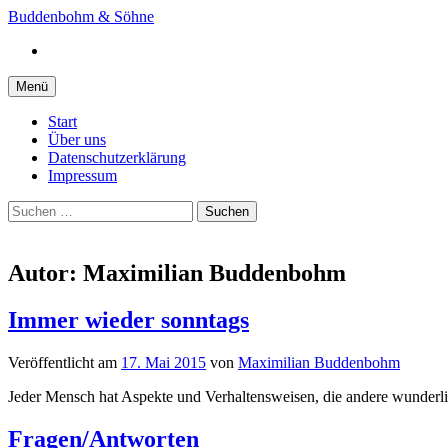
Springe
Buddenbohm & Söhne
zum
Instagram
Inhalt
Menü
Start
Über uns
Datenschutzerklärung
Impressum
Suchen
nach:
Autor:
Maximilian Buddenbohm
Immer wieder sonntags
Veröffentlicht
am
17. Mai 2015
von
Maximilian Buddenbohm
Jeder Mensch hat Aspekte und Verhaltensweisen, die andere wunderlich
Fragen/Antworten