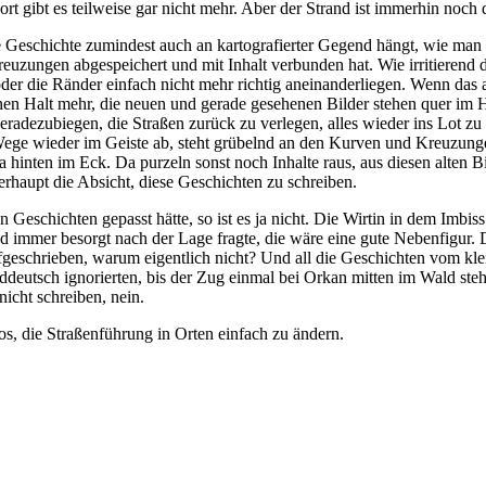
 gibt es teilweise gar nicht mehr. Aber der Strand ist immerhin noch d
Geschichte zumindest auch an kartografierter Gegend hängt, wie man im
reuzungen abgespeichert und mit Inhalt verbunden hat. Wie irritierend
oder die Ränder einfach nicht mehr richtig aneinanderliegen. Wenn das
einen Halt mehr, die neuen und gerade gesehenen Bilder stehen quer i
radezubiegen, die Straßen zurück zu verlegen, alles wieder ins Lot z
Wege wieder im Geiste ab, steht grübelnd an den Kurven und Kreuzung
 hinten im Eck. Da purzeln sonst noch Inhalte raus, aus diesen alten 
rhaupt die Absicht, diese Geschichten zu schreiben.
Geschichten gepasst hätte, so ist es ja nicht. Die Wirtin in dem Imbis
nd immer besorgt nach der Lage fragte, die wäre eine gute Nebenfigur. 
aufgeschrieben, warum eigentlich nicht? Und all die Geschichten vom 
rddeutsch ignorierten, bis der Zug einmal bei Orkan mitten im Wald st
icht schreiben, nein.
los, die Straßenführung in Orten einfach zu ändern.