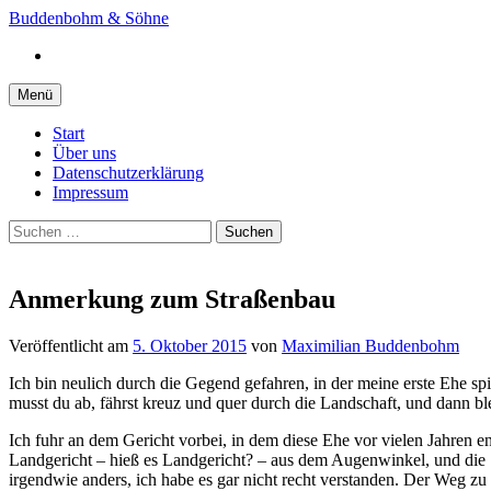
Springe
Buddenbohm & Söhne
zum
Instagram
Inhalt
Menü
Start
Über uns
Datenschutzerklärung
Impressum
Suchen
nach:
Anmerkung zum Straßenbau
Veröffentlicht
am
5. Oktober 2015
von
Maximilian Buddenbohm
Ich bin neulich durch die Gegend gefahren, in der meine erste Ehe sp
musst du ab, fährst kreuz und quer durch die Landschaft, und dann b
Ich fuhr an dem Gericht vorbei, in dem diese Ehe vor vielen Jahren e
Landgericht – hieß es Landgericht? – aus dem Augenwinkel, und die St
irgendwie anders, ich habe es gar nicht recht verstanden. Der Weg zu