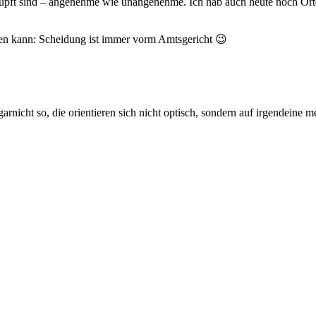
knüpft sind – angenehme wie unangenehme. Ich hab auch heute noch Orte,
n kann: Scheidung ist immer vorm Amtsgericht 😉
rnicht so, die orientieren sich nicht optisch, sondern auf irgendeine m