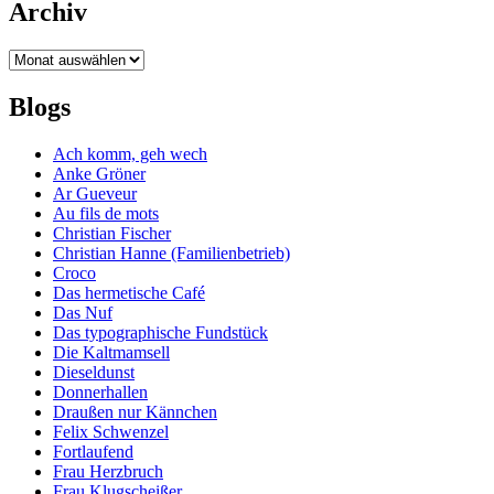
Archiv
Archiv
Blogs
Ach komm, geh wech
Anke Gröner
Ar Gueveur
Au fils de mots
Christian Fischer
Christian Hanne (Familienbetrieb)
Croco
Das hermetische Café
Das Nuf
Das typographische Fundstück
Die Kaltmamsell
Dieseldunst
Donnerhallen
Draußen nur Kännchen
Felix Schwenzel
Fortlaufend
Frau Herzbruch
Frau Klugscheißer