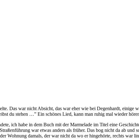
ielte. Das war nicht Absicht, das war eher wie bei Degenhardt, einige
leibst du stehen …” Ein schönes Lied, kann man ruhig mal wieder hören
ndete, ich habe in dem Buch mit der Marmelade im Titel eine Geschichte
raßenführung war etwas anders als früher. Das bog nicht da ab und sch
 der Wohnung damals, der war nicht da wo er hingehörte, rechts war link