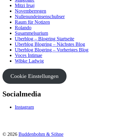
Mitzi Irsaj
Novemberregen
Nullenundeinsenschubser
Raum für Notizen
Rolando
Susammelsurium
Uberblog – Blogring Startseite
Uberblog Blogring – Nächstes Blog
Uberblog Blogring – Vorheriges Blog
Voces Intimae
Wibke Ladwig
Cookie Einstellungen
Socialmedia
Instagram
© 2026
Buddenbohm & Söhne