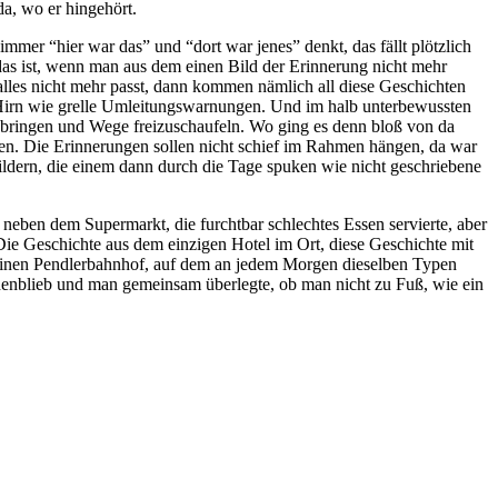
a, wo er hingehört.
mer “hier war das” und “dort war jenes” denkt, das fällt plötzlich
 das ist, wenn man aus dem einen Bild der Erinnerung nicht mehr
 alles nicht mehr passt, dann kommen nämlich all diese Geschichten
m Hirn wie grelle Umleitungswarnungen. Und im halb unterbewussten
u bringen und Wege freizuschaufeln. Wo ging es denn bloß von da
en. Die Erinnerungen sollen nicht schief im Rahmen hängen, da war
Bildern, die einem dann durch die Tage spuken wie nicht geschriebene
s neben dem Supermarkt, die furchtbar schlechtes Essen servierte, aber
Die Geschichte aus dem einzigen Hotel im Ort, diese Geschichte mit
kleinen Pendlerbahnhof, auf dem an jedem Morgen dieselben Typen
ehenblieb und man gemeinsam überlegte, ob man nicht zu Fuß, wie ein