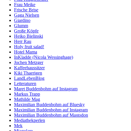
Frau Meike
Frische Brise
Gaga Nielsen
Giardino
Glumm
Große Köpfe
Heiko Bielinski
Herr Rau
Holy fruit salad!
Hotel Mama
InKladde (Nicola Wessinghage)
Jochen Metzger
Kaffeehaussitzer
Kiki Thaerigen
LandLebenBlog
Letteraturen
Maret Buddenbohm auf Instagram
Markus Trapp
Mathilde Mag
Maximilian Buddenbohm auf Bluesky
Maximilian Buddenbohm auf Instagram
Maximilian Buddenbohm auf Mastodon
Mediathekperlen
Mek
Miagolare