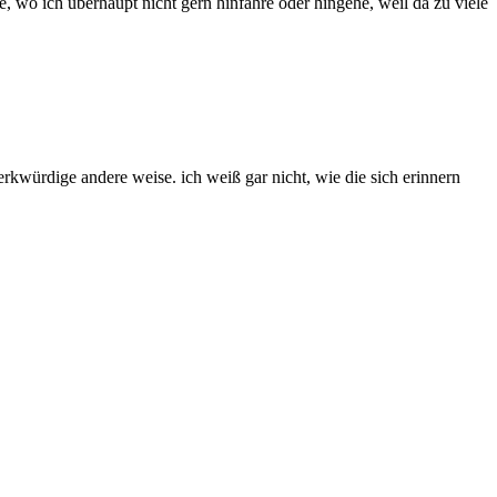
 wo ich überhaupt nicht gern hinfahre oder hingehe, weil da zu viele
erkwürdige andere weise. ich weiß gar nicht, wie die sich erinnern