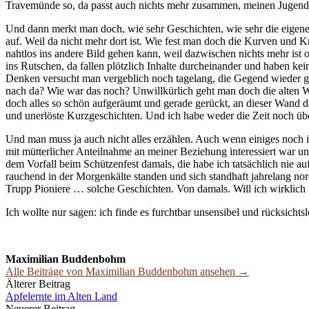
Travemünde so, da passt auch nichts mehr zusammen, meinen Jugendort
Und dann merkt man doch, wie sehr Geschichten, wie sehr die eigene 
auf. Weil da nicht mehr dort ist. Wie fest man doch die Kurven und K
nahtlos ins andere Bild gehen kann, weil dazwischen nichts mehr ist 
ins Rutschen, da fallen plötzlich Inhalte durcheinander und haben k
Denken versucht man vergeblich noch tagelang, die Gegend wieder ge
nach da? Wie war das noch? Unwillkürlich geht man doch die alten 
doch alles so schön aufgeräumt und gerade gerückt, an dieser Wand da
und unerlöste Kurzgeschichten. Und ich habe weder die Zeit noch übe
Und man muss ja auch nicht alles erzählen. Auch wenn einiges noch in 
mit mütterlicher Anteilnahme an meiner Beziehung interessiert war u
dem Vorfall beim Schützenfest damals, die habe ich tatsächlich nie 
rauchend in der Morgenkälte standen und sich standhaft jahrelang no
Trupp Pioniere … solche Geschichten. Von damals. Will ich wirklich n
Ich wollte nur sagen: ich finde es furchtbar unsensibel und rücksichts
Maximilian Buddenbohm
Alle Beiträge von Maximilian Buddenbohm ansehen →
Beitrags-
Älterer Beitrag
Apfelernte im Alten Land
Navigation
Neuerer Beitrag