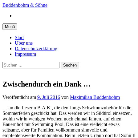
Springe
Buddenbohm & Söhne
zum
Instagram
Inhalt
Menü
Start
Über uns
Datenschutzerklärung
Impressum
Suchen
nach:
Zwischendurch ein Dank …
Veröffentlicht
am
9. Juli 2016
von
Maximilian Buddenbohm
… an die Leserin B.A.K., die den Jungs Schwimmzubehör für die
Sommerferien geschickt hat. Das werden wir in Südtirol einsetzen,
wohin wir in wenigen Wochen noch einmal fahren, auf einen
Bauernhof mit Swimming-Pool. Das ist eine vielleicht etwas
seltsame, aber für Familien vollkommen sinnvolle und
empfehlenswerte Kombination. Beim letzten Urlaub dort hat Sohn II