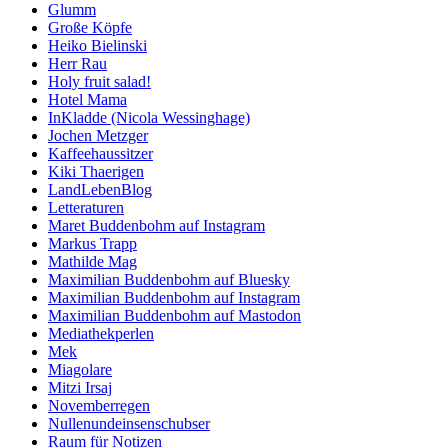
Glumm
Große Köpfe
Heiko Bielinski
Herr Rau
Holy fruit salad!
Hotel Mama
InKladde (Nicola Wessinghage)
Jochen Metzger
Kaffeehaussitzer
Kiki Thaerigen
LandLebenBlog
Letteraturen
Maret Buddenbohm auf Instagram
Markus Trapp
Mathilde Mag
Maximilian Buddenbohm auf Bluesky
Maximilian Buddenbohm auf Instagram
Maximilian Buddenbohm auf Mastodon
Mediathekperlen
Mek
Miagolare
Mitzi Irsaj
Novemberregen
Nullenundeinsenschubser
Raum für Notizen