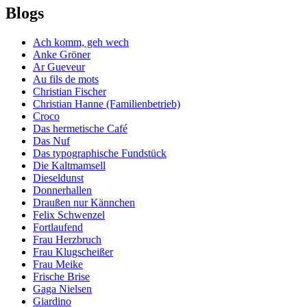
Blogs
Ach komm, geh wech
Anke Gröner
Ar Gueveur
Au fils de mots
Christian Fischer
Christian Hanne (Familienbetrieb)
Croco
Das hermetische Café
Das Nuf
Das typographische Fundstück
Die Kaltmamsell
Dieseldunst
Donnerhallen
Draußen nur Kännchen
Felix Schwenzel
Fortlaufend
Frau Herzbruch
Frau Klugscheißer
Frau Meike
Frische Brise
Gaga Nielsen
Giardino