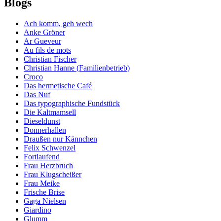
Blogs
Ach komm, geh wech
Anke Gröner
Ar Gueveur
Au fils de mots
Christian Fischer
Christian Hanne (Familienbetrieb)
Croco
Das hermetische Café
Das Nuf
Das typographische Fundstück
Die Kaltmamsell
Dieseldunst
Donnerhallen
Draußen nur Kännchen
Felix Schwenzel
Fortlaufend
Frau Herzbruch
Frau Klugscheißer
Frau Meike
Frische Brise
Gaga Nielsen
Giardino
Glumm