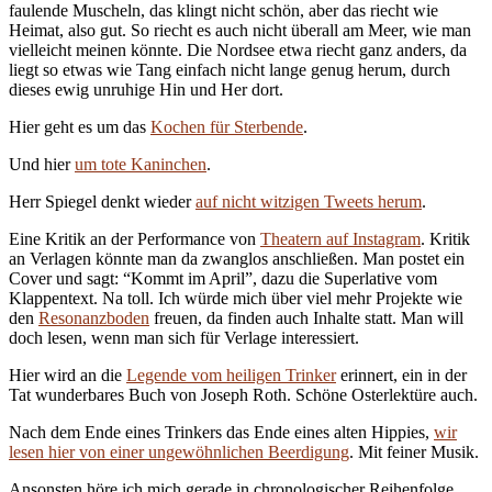
faulende Muscheln, das klingt nicht schön, aber das riecht wie
Heimat, also gut. So riecht es auch nicht überall am Meer, wie man
vielleicht meinen könnte. Die Nordsee etwa riecht ganz anders, da
liegt so etwas wie Tang einfach nicht lange genug herum, durch
dieses ewig unruhige Hin und Her dort.
Hier geht es um das
Kochen für Sterbende
.
Und hier
um tote Kaninchen
.
Herr Spiegel denkt wieder
auf nicht witzigen Tweets herum
.
Eine Kritik an der Performance von
Theatern auf Instagram
. Kritik
an Verlagen könnte man da zwanglos anschließen. Man postet ein
Cover und sagt: “Kommt im April”, dazu die Superlative vom
Klappentext. Na toll. Ich würde mich über viel mehr Projekte wie
den
Resonanzboden
freuen, da finden auch Inhalte statt. Man will
doch lesen, wenn man sich für Verlage interessiert.
Hier wird an die
Legende vom heiligen Trinker
erinnert, ein in der
Tat wunderbares Buch von Joseph Roth. Schöne Osterlektüre auch.
Nach dem Ende eines Trinkers das Ende eines alten Hippies,
wir
lesen hier von einer ungewöhnlichen Beerdigung
. Mit feiner Musik.
Ansonsten höre ich mich gerade in chronologischer Reihenfolge