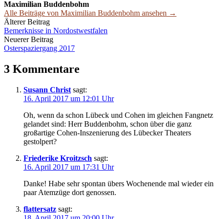
Maximilian Buddenbohm
Alle Beiträge von Maximilian Buddenbohm ansehen →
Beitrags-
Älterer Beitrag
Bemerknisse in Nordostwestfalen
Navigation
Neuerer Beitrag
Osterspaziergang 2017
3 Kommentare
Susann Christ
sagt:
16. April 2017 um 12:01 Uhr
Oh, wenn da schon Lübeck und Cohen im gleichen Fangnetz
gelandet sind: Herr Buddenbohm, schon über die ganz
großartige Cohen-Inszenierung des Lübecker Theaters
gestolpert?
Friederike Kroitzsch
sagt:
16. April 2017 um 17:31 Uhr
Danke! Habe sehr spontan übers Wochenende mal wieder ein
paar Atemzüge dort genossen.
flattersatz
sagt:
18. April 2017 um 20:00 Uhr