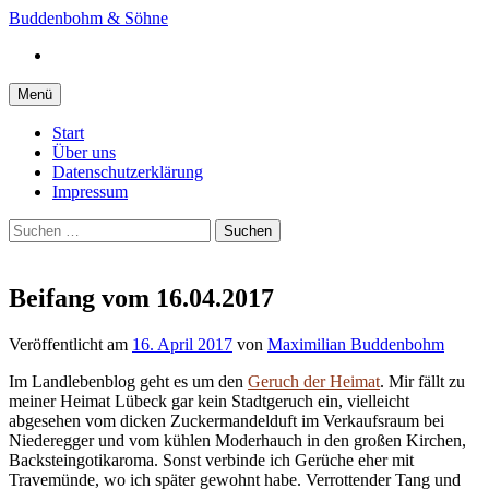
Springe
Buddenbohm & Söhne
zum
Instagram
Inhalt
Menü
Start
Über uns
Datenschutzerklärung
Impressum
Suchen
nach:
Beifang vom 16.04.2017
Veröffentlicht
am
16. April 2017
von
Maximilian Buddenbohm
Im Landlebenblog geht es um den
Geruch der Heimat
. Mir fällt zu
meiner Heimat Lübeck gar kein Stadtgeruch ein, vielleicht
abgesehen vom dicken Zuckermandelduft im Verkaufsraum bei
Niederegger und vom kühlen Moderhauch in den großen Kirchen,
Backsteingotikaroma. Sonst verbinde ich Gerüche eher mit
Travemünde, wo ich später gewohnt habe. Verrottender Tang und