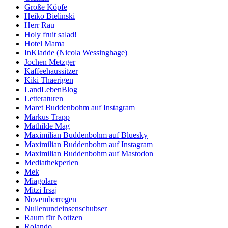
Große Köpfe
Heiko Bielinski
Herr Rau
Holy fruit salad!
Hotel Mama
InKladde (Nicola Wessinghage)
Jochen Metzger
Kaffeehaussitzer
Kiki Thaerigen
LandLebenBlog
Letteraturen
Maret Buddenbohm auf Instagram
Markus Trapp
Mathilde Mag
Maximilian Buddenbohm auf Bluesky
Maximilian Buddenbohm auf Instagram
Maximilian Buddenbohm auf Mastodon
Mediathekperlen
Mek
Miagolare
Mitzi Irsaj
Novemberregen
Nullenundeinsenschubser
Raum für Notizen
Rolando