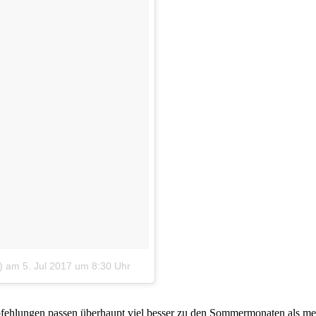
)
am
5. Jul 2017 um 8:30 Uhr
fehlungen passen überhaupt viel besser zu den Sommermonaten als mei