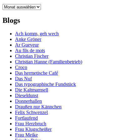
Archiv
Blogs
Ach komm, geh wech
Anke Gröner
Ar Gueveur
Au fils de mots
Christian Fischer
Christian Hanne (Familienbetrieb)
Croco
Das hermetische Café
Das Nuf
Das typographische Fundstück
Die Kaltmamsell
Dieseldunst
Donnerhallen
Draußen nur Kännchen
Felix Schwenzel
Fortlaufend
Frau Herzbruch
Frau Klugscheißer
Frau Meike