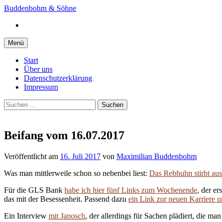
Springe
Buddenbohm & Söhne
zum
Instagram
Inhalt
Menü
Start
Über uns
Datenschutzerklärung
Impressum
Suchen
nach:
Beifang vom 16.07.2017
Veröffentlicht
am
16. Juli 2017
von
Maximilian Buddenbohm
Was man mittlerweile schon so nebenbei liest:
Das Rebhuhn stirbt aus
Für die GLS Bank
habe ich hier fünf Links zum Wochenende
, der e
das mit der Besessenheit. Passend dazu
ein Link zur neuen Karriere u
Ein Interview
mit Janosch
, der allerdings für Sachen plädiert, die 