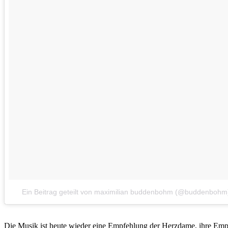
Ein Beitrag geteilt von maximilian buddenbohm (@buddenbohm
Die Musik ist heute wieder eine Empfehlung der Herzdame, ihre Emp