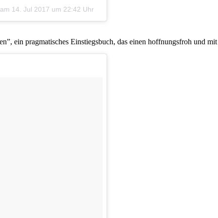
am
14. Jul 2017 um 22:42 Uhr
en”, ein pragmatisches Einstiegsbuch, das einen hoffnungsfroh und mi