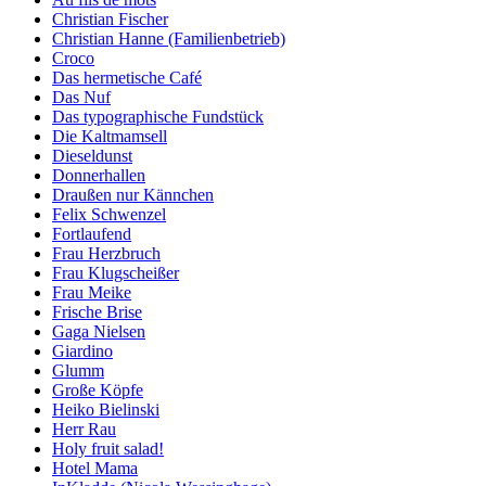
Christian Fischer
Christian Hanne (Familienbetrieb)
Croco
Das hermetische Café
Das Nuf
Das typographische Fundstück
Die Kaltmamsell
Dieseldunst
Donnerhallen
Draußen nur Kännchen
Felix Schwenzel
Fortlaufend
Frau Herzbruch
Frau Klugscheißer
Frau Meike
Frische Brise
Gaga Nielsen
Giardino
Glumm
Große Köpfe
Heiko Bielinski
Herr Rau
Holy fruit salad!
Hotel Mama