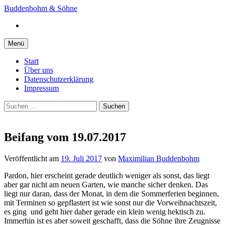
Springe
Buddenbohm & Söhne
zum
Instagram
Inhalt
Menü
Start
Über uns
Datenschutzerklärung
Impressum
Suchen
nach:
Beifang vom 19.07.2017
Veröffentlicht
am
19. Juli 2017
von
Maximilian Buddenbohm
Pardon, hier erscheint gerade deutlich weniger als sonst, das liegt
aber gar nicht am neuen Garten, wie manche sicher denken. Das
liegt nur daran, dass der Monat, in dem die Sommerferien beginnen,
mit Terminen so gepflastert ist wie sonst nur die Vorweihnachtszeit,
es ging und geht hier daher gerade ein klein wenig hektisch zu.
Immerhin ist es aber soweit geschafft, dass die Söhne ihre Zeugnisse