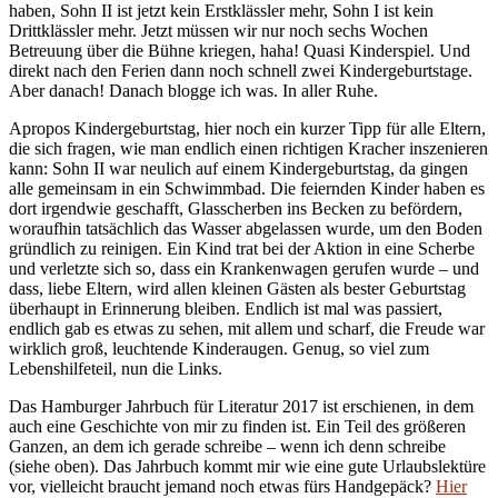
haben, Sohn II ist jetzt kein Erstklässler mehr, Sohn I ist kein
Drittklässler mehr. Jetzt müssen wir nur noch sechs Wochen
Betreuung über die Bühne kriegen, haha! Quasi Kinderspiel. Und
direkt nach den Ferien dann noch schnell zwei Kindergeburtstage.
Aber danach! Danach blogge ich was. In aller Ruhe.
Apropos Kindergeburtstag, hier noch ein kurzer Tipp für alle Eltern,
die sich fragen, wie man endlich einen richtigen Kracher inszenieren
kann: Sohn II war neulich auf einem Kindergeburtstag, da gingen
alle gemeinsam in ein Schwimmbad. Die feiernden Kinder haben es
dort irgendwie geschafft, Glasscherben ins Becken zu befördern,
woraufhin tatsächlich das Wasser abgelassen wurde, um den Boden
gründlich zu reinigen. Ein Kind trat bei der Aktion in eine Scherbe
und verletzte sich so, dass ein Krankenwagen gerufen wurde – und
dass, liebe Eltern, wird allen kleinen Gästen als bester Geburtstag
überhaupt in Erinnerung bleiben. Endlich ist mal was passiert,
endlich gab es etwas zu sehen, mit allem und scharf, die Freude war
wirklich groß, leuchtende Kinderaugen. Genug, so viel zum
Lebenshilfeteil, nun die Links.
Das Hamburger Jahrbuch für Literatur 2017 ist erschienen, in dem
auch eine Geschichte von mir zu finden ist. Ein Teil des größeren
Ganzen, an dem ich gerade schreibe – wenn ich denn schreibe
(siehe oben). Das Jahrbuch kommt mir wie eine gute Urlaubslektüre
vor, vielleicht braucht jemand noch etwas fürs Handgepäck?
Hier