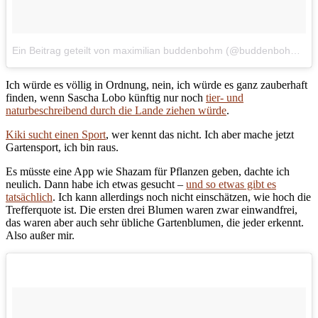
Ein Beitrag geteilt von maximilian buddenbohm (@buddenbohm)
a
Ich würde es völlig in Ordnung, nein, ich würde es ganz zauberhaft
finden,
wenn Sascha Lobo künftig nur noch
tier- und
naturbeschreibend durch die Lande ziehen würde
.
Kiki sucht einen Sport
, wer kennt das nicht. Ich aber mache jetzt
Gartensport, ich bin raus.
Es müsste eine App wie Shazam für Pflanzen geben, dachte ich
neulich. Dann habe ich etwas gesucht –
und so etwas gibt es
tatsächlich
. Ich kann allerdings noch nicht einschätzen, wie hoch die
Trefferquote ist. Die ersten drei Blumen waren zwar einwandfrei,
das waren aber auch sehr übliche Gartenblumen, die jeder erkennt.
Also außer mir.