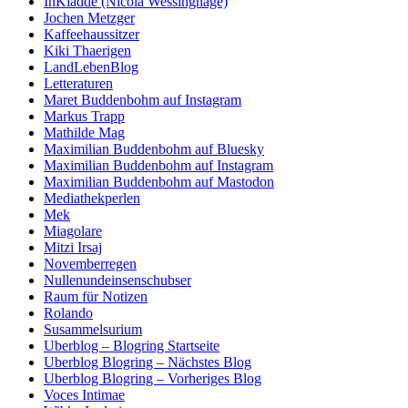
InKladde (Nicola Wessinghage)
Jochen Metzger
Kaffeehaussitzer
Kiki Thaerigen
LandLebenBlog
Letteraturen
Maret Buddenbohm auf Instagram
Markus Trapp
Mathilde Mag
Maximilian Buddenbohm auf Bluesky
Maximilian Buddenbohm auf Instagram
Maximilian Buddenbohm auf Mastodon
Mediathekperlen
Mek
Miagolare
Mitzi Irsaj
Novemberregen
Nullenundeinsenschubser
Raum für Notizen
Rolando
Susammelsurium
Uberblog – Blogring Startseite
Uberblog Blogring – Nächstes Blog
Uberblog Blogring – Vorheriges Blog
Voces Intimae