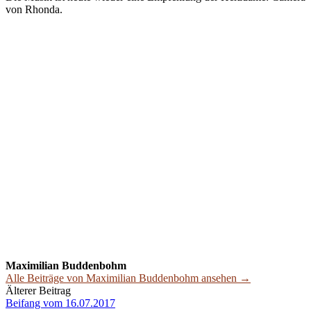
von Rhonda.
Maximilian Buddenbohm
Alle Beiträge von Maximilian Buddenbohm ansehen →
Beitrags-
Älterer Beitrag
Beifang vom 16.07.2017