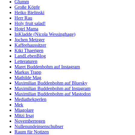
Glumm
Große Köpfe
Heiko Bielinski
Herr Rau
Holy fruit salad!
Hotel Mama
InKladde (Nicola Wessinghage)
Jochen Metzger
Kaffeehaussitzer
Kiki Thaerigen
LandLebenBlog
Letteraturen
Maret Buddenbohm auf Instagram
Markus Trapp
Mathilde Mag
Maximilian Buddenbohm auf Bluesky
Maximilian Buddenbohm auf Instagram
Maximilian Buddenbohm auf Mastodon
Mediathekperlen
Mek
Miagolare
Mitzi Irsaj
Novemberregen
Nullenundeinsenschubser
Raum für Notizen