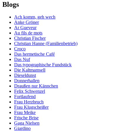
Blogs
Ach komm, geh wech
Anke Gröner
Ar Gueveur
Au fils de mots
Christian Fischer
Christian Hanne (Familienbetrieb)
Croco
Das hermetische Café
Das Nuf
Das typographische Fundstück
Die Kaltmamsell
Dieseldunst
Donnerhallen
Draußen nur Kännchen
Felix Schwenzel
Fortlaufend
Frau Herzbruch
Frau Klugscheißer
Frau Meike
Frische Brise
Gaga Nielsen
Giardino