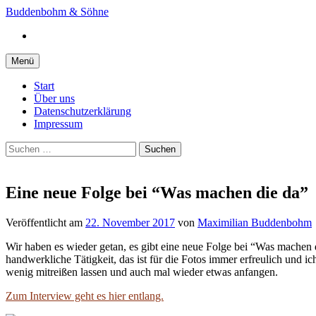
Springe
Buddenbohm & Söhne
zum
Instagram
Inhalt
Menü
Start
Über uns
Datenschutzerklärung
Impressum
Suchen
nach:
Eine neue Folge bei “Was machen die da”
Veröffentlicht
am
22. November 2017
von
Maximilian Buddenbohm
Wir haben es wieder getan, es gibt eine neue Folge bei “Was machen di
handwerkliche Tätigkeit, das ist für die Fotos immer erfreulich und ic
wenig mitreißen lassen und auch mal wieder etwas anfangen.
Zum Interview geht es hier entlang.