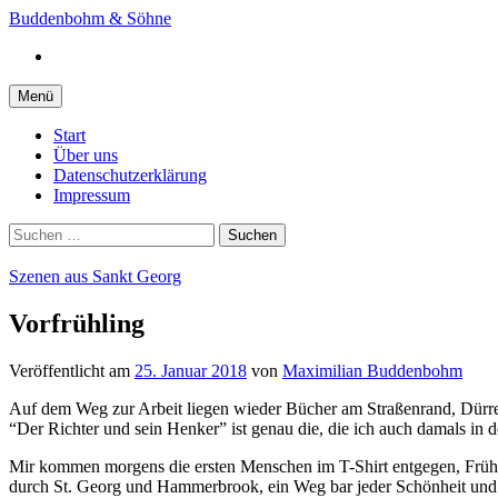
Springe
Buddenbohm & Söhne
zum
Instagram
Inhalt
Menü
Start
Über uns
Datenschutzerklärung
Impressum
Suchen
nach:
Szenen aus Sankt Georg
Vorfrühling
Veröffentlicht
am
25. Januar 2018
von
Maximilian Buddenbohm
Auf dem Weg zur Arbeit liegen wieder Bücher am Straßenrand, Dürre
“Der Richter und sein Henker” ist genau die, die ich auch damals in 
Mir kommen morgens die ersten Menschen im T-Shirt entgegen, Frühli
durch St. Georg und Hammerbrook, ein Weg bar jeder Schönheit und dur