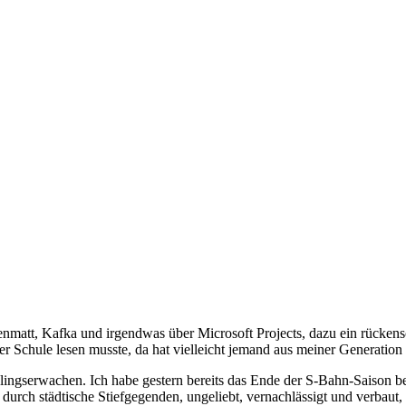
nmatt, Kafka und irgendwas über Microsoft Projects, dazu ein rücke
der Schule lesen musste, da hat vielleicht jemand aus meiner Generatio
ngserwachen. Ich habe gestern bereits das Ende der S-Bahn-Saison bes
ch städtische Stiefgegenden, ungeliebt, vernachlässigt und verbaut, E