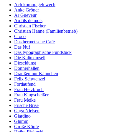
Ach komm, geh wech
Anke Gröner
Ar Gueveur
Au fils de mots
Christian Fischer
Christian Hanne (Familienbetrieb)
Croco
Das hermetische Café
Das Nuf
Das typographische Fundstück
Die Kaltmamsell
Dieseldunst
Donnerhallen
Draußen nur Kännchen
Felix Schwenzel
Fortlaufend
Frau Herzbruch
Frau Klugscheißer
Frau Meike
Frische Brise
Gaga Nielsen
Giardino
Glumm
Große Köpfe
Heiko Bielinski