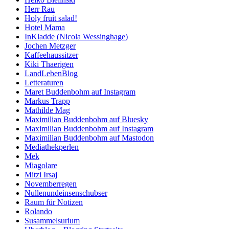
Herr Rau
Holy fruit salad!
Hotel Mama
InKladde (Nicola Wessinghage)
Jochen Metzger
Kaffeehaussitzer
Kiki Thaerigen
LandLebenBlog
Letteraturen
Maret Buddenbohm auf Instagram
Markus Trapp
Mathilde Mag
Maximilian Buddenbohm auf Bluesky
Maximilian Buddenbohm auf Instagram
Maximilian Buddenbohm auf Mastodon
Mediathekperlen
Mek
Miagolare
Mitzi Irsaj
Novemberregen
Nullenundeinsenschubser
Raum für Notizen
Rolando
Susammelsurium