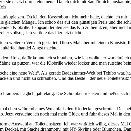
r sie ersetzt durch eine neue. Da ich mich mit Sanitär nicht auskannte,
Holz.
d aufzuplatzen. Da ich den Kassenbon nicht mehr hatte, dachte ich mir
ie gleichen Mängel. Ich schob das auf den günstigen Preis und die schl
tzenden Klobrille. Langsam lernten sie das Klo zu benutzen, aber nicht
er vollsog. Ich vertiefe das hier jetzt nicht.
nen weiteren Versuch gestartet. Dieses Mal aber mit einem Kunststoff
Sanitärfachhandel Angst machten.
t dem Holz, dafür konnte ich schrauben, wie ich wollte, er war einfach
 Zähne zu putzen, war die Klobrille wieder locker und man rutschte bei
he eine neue Welt“. Als gerade Badezimmer-Welt bei Tchibo war, habe i
ackeln und nicht zu schrauben. Und das Beste – der neue Toilettensit
schrauben. Täglich, jahrelang. Die Schrauben rosteten und ließen sich 
al eben während eines Wutanfalls den Klodeckel geschrottet. Das heißt, 
lo. Jetzt versuchte ich noch mal mein Glück und fuhr dieses Mal in de
orme Auswahl an Toilettensitzen. Ich war wirklich willig, dieses Mal G
en im Deckel, mit Stacheldrahtmotiv, mit NY-Skyline oder Blümchen. Dan