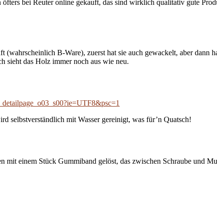
 öfters bei Reuter online gekauft, das sind wirklich qualitativ gute P
t (wahrscheinlich B-Ware), zuerst hat sie auch gewackelt, aber dann h
uch sieht das Holz immer noch aus wie neu.
i_detailpage_o03_s00?ie=UTF8&psc=1
rd selbstverständlich mit Wasser gereinigt, was für’n Quatsch!
n mit einem Stück Gummiband gelöst, das zwischen Schraube und Mutte