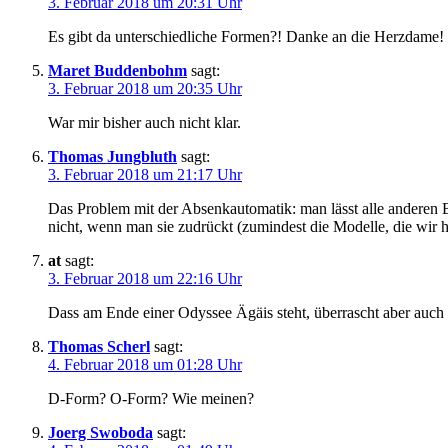
3. Februar 2018 um 20:31 Uhr
Es gibt da unterschiedliche Formen?! Danke an die Herzdame!
Maret Buddenbohm
sagt:
3. Februar 2018 um 20:35 Uhr
War mir bisher auch nicht klar.
Thomas Jungbluth
sagt:
3. Februar 2018 um 21:17 Uhr
Das Problem mit der Absenkautomatik: man lässt alle anderen B
nicht, wenn man sie zudrückt (zumindest die Modelle, die wir hi
at
sagt:
3. Februar 2018 um 22:16 Uhr
Dass am Ende einer Odyssee Ägäis steht, überrascht aber auch 
Thomas Scherl
sagt:
4. Februar 2018 um 01:28 Uhr
D-Form? O-Form? Wie meinen?
Joerg Swoboda
sagt: