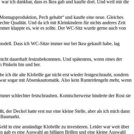
 war ich dankbar, dass es Ikea gab und kaufte dort. Und weil mir die
 „Montagsproduktion, Pech gehabt“ und kaufte eine neue. Gleiches
echte Qualität. Und da ich mit Kleinkindern für nichts anderes Zeit
 immer klappte es, wie es sollte. Der WC-Sitz wurde gerne auch von
modell. Dass ich WC-Sitze immer nur bei Ikea gekauft habe, lag
 nicht dauerhaft festzubekommen. Und spätestens, wenn eines der
m Pinkeln hin und her.
ch die alte Klobrille gar nicht erst wieder festgeschraubt, sondern
z war sogar mit Absenkautomatik. Also kein Runterdengeln mehr, wenn
immer schlechter festschrauben. Komischerweise hinderte der Rost sie
der Deckel hatte erst nur eine kleine Stelle, aber als ich mich dann
n Baumarkt.
eld in eine anständige Klobrille zu investieren. Leider war weit über
n gab es eine Auswahl an billigen Brillen und eine kleine Auswahl