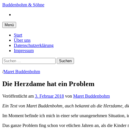
Springe
Buddenbohm & Söhne
zum
Instagram
Inhalt
Menü
Start
Über uns
Datenschutzerklärung
Impressum
Suchen
nach:
/
Maret Buddenbohm
Die Herzdame hat ein Problem
Veröffentlicht
am
3. Februar 2018
von
Maret Buddenbohm
Ein Text von Maret Buddenbohm, auch bekannt als die Herzdame, die k
Im Moment befinde ich mich in einer sehr unangenehmen Situation, ic
Das ganze Problem fing schon vor etlichen Jahren an, als die Kinder n