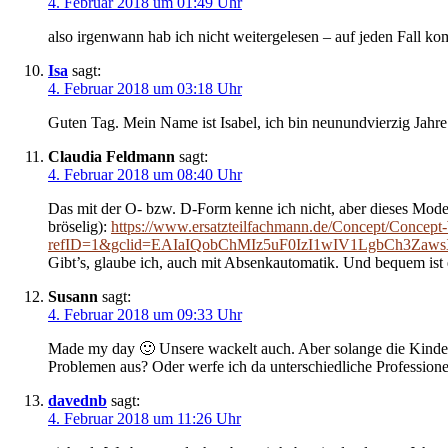
4. Februar 2018 um 01:49 Uhr
also irgenwann hab ich nicht weitergelesen – auf jeden Fall k
Isa
sagt:
4. Februar 2018 um 03:18 Uhr
Guten Tag. Mein Name ist Isabel, ich bin neunundvierzig Jahre
Claudia Feldmann
sagt:
4. Februar 2018 um 08:40 Uhr
Das mit der O- bzw. D-Form kenne ich nicht, aber dieses Mode
bröselig):
https://www.ersatzteilfachmann.de/Concept/Concept
refID=1&gclid=EAIaIQobChMIz5uF0IzI1wIV1LgbCh3
Gibt’s, glaube ich, auch mit Absenkautomatik. Und bequem ist e
Susann
sagt:
4. Februar 2018 um 09:33 Uhr
Made my day 🙂 Unsere wackelt auch. Aber solange die Kinder d
Problemen aus? Oder werfe ich da unterschiedliche Professione
davednb
sagt:
4. Februar 2018 um 11:26 Uhr