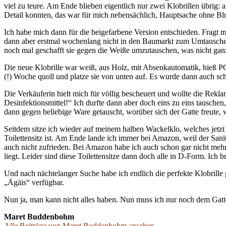
viel zu teure. Am Ende blieben eigentlich nur zwei Klobrillen übrig
Detail konnten, das war für mich nebensächlich, Hauptsache ohne B
Ich habe mich dann für die beigefarbene Version entschieden. Fragt mic
dann aber erstmal wochenlang nicht in den Baumarkt zum Umtauschen 
noch mal geschafft sie gegen die Weiße umzutauschen, was nicht ganz
Die neue Klobrille war weiß, aus Holz, mit Absenkautomatik, hieß POs
(!) Woche quoll und platze sie von unten auf. Es wurde dann auch sc
Die Verkäuferin hielt mich für völlig bescheuert und wollte die Rekl
Desinfektionsmittel!“ Ich durfte dann aber doch eins zu eins tausche
dann gegen beliebige Ware getauscht, worüber sich der Gatte freute, 
Seitdem sitze ich wieder auf meinem halben Wackelklo, welches jetzt
Toilettensitz ist. Am Ende lande ich immer bei Amazon, weil der Sa
auch nicht zufrieden. Bei Amazon habe ich auch schon gar nicht mehr 
liegt. Leider sind diese Toilettensitze dann doch alle in D-Form. Ich 
Und nach nächtelanger Suche habe ich endlich die perfekte Klobrille
„Ägäis“ verfügbar.
Nun ja, man kann nicht alles haben. Nun muss ich nur noch dem Gatte
Maret Buddenbohm
Alle Beiträge von Maret Buddenbohm ansehen →