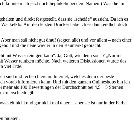
(Ich könnte mich jetzt noch bepinkeln bei dem Namen.) Was die im
alten und direkt festgestellt, dass sie „scheiße“ aussieht. Da ich es
 Wackelklo. Auf den letzten Drücker habe ich es dann endlich doch
Aber man saß nicht gut drauf (sagten alle) und vor allem – nach einer
 geholt und die neue wieder in den Baumarkt gebracht.
cht mit Wasser reinigen kann“. Ja, Gott, wie denn sonst? „Nur mit
in mit Wasser reinigen möchte. Nach weiteren Diskussionen wurde das
h viel Erde.
n sind und recherchiere im Internet, welches denn der beste
ich vorab informieren kann. Und mit den ganzen Onlineshops bin ich
ei mehr als 100 Bewertungen der Durchschnitt bei 4,5 – 5 Sternen
h Unterschiede gibt.
ckelt nicht und gar nicht mal teuer… aber sie ist nur in der Farbe
ren müssen.