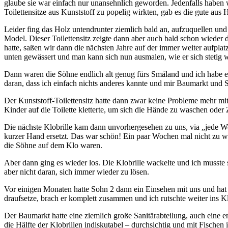
glaube sie war einfach nur unansehnlich geworden. Jedenfalls haben wi
Toilettensitze aus Kunststoff zu popelig wirkten, gab es die gute aus 
Leider fing das Holz untendrunter ziemlich bald an, aufzuquellen un
Model. Dieser Toilettensitz zeigte dann aber auch bald schon wieder d
hatte, saßen wir dann die nächsten Jahre auf der immer weiter aufpla
unten gewässert und man kann sich nun ausmalen, wie er sich stetig weit
Dann waren die Söhne endlich alt genug fürs Småland und ich habe ei
daran, dass ich einfach nichts anderes kannte und mir Baumarkt und 
Der Kunststoff-Toilettensitz hatte dann zwar keine Probleme mehr mi
Kinder auf die Toilette kletterte, um sich die Hände zu waschen oder
Die nächste Klobrille kam dann unvorhergesehen zu uns, via „jede Woc
kurzer Hand ersetzt. Das war schön! Ein paar Wochen mal nicht zu w
die Söhne auf dem Klo waren.
Aber dann ging es wieder los. Die Klobrille wackelte und ich musste 
aber nicht daran, sich immer wieder zu lösen.
Vor einigen Monaten hatte Sohn 2 dann ein Einsehen mit uns und hat m
draufsetze, brach er komplett zusammen und ich rutschte weiter ins K
Der Baumarkt hatte eine ziemlich große Sanitärabteilung, auch eine en
die Hälfte der Klobrillen indiskutabel – durchsichtig und mit Fisch