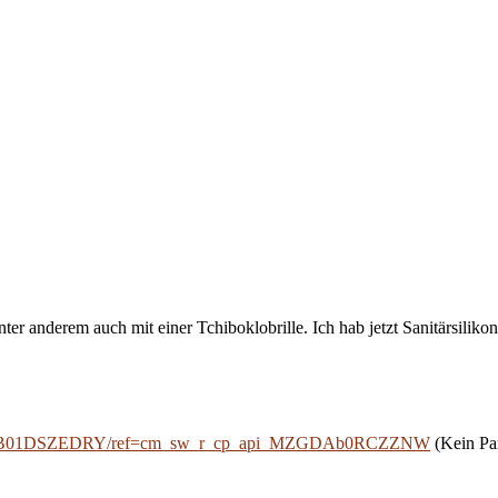
nter anderem auch mit einer Tchiboklobrille. Ich hab jetzt Sanitärsiliko
/dp/B01DSZEDRY/ref=cm_sw_r_cp_api_MZGDAb0RCZZNW
(Kein Par