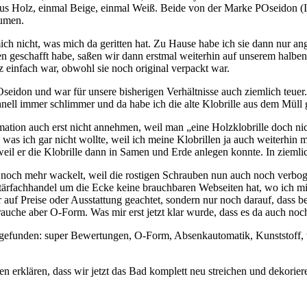
: aus Holz, einmal Beige, einmal Weiß. Beide von der Marke POseidon 
lumen.
h nicht, was mich da geritten hat. Zu Hause habe ich sie dann nur angeh
geschafft habe, saßen wir dann erstmal weiterhin auf unserem halben
 einfach war, obwohl sie noch original verpackt war.
eidon und war für unsere bisherigen Verhältnisse auch ziemlich teuer. 
hnell immer schlimmer und da habe ich die alte Klobrille aus dem Müll
amation auch erst nicht annehmen, weil man „eine Holzklobrille doch ni
n, was ich gar nicht wollte, weil ich meine Klobrillen ja auch weiterh
weil er die Klobrille dann in Samen und Erde anlegen konnte. In ziemlic
 noch mehr wackelt, weil die rostigen Schrauben nun auch noch verboge
nitärfachhandel um die Ecke keine brauchbaren Webseiten hat, wo ich m
auf Preise oder Ausstattung geachtet, sondern nur noch darauf, dass b
brauche aber O-Form. Was mir erst jetzt klar wurde, dass es da auch noc
 gefunden: super Bewertungen, O-Form, Absenkautomatik, Kunststoff, wa
n erklären, dass wir jetzt das Bad komplett neu streichen und dekorie