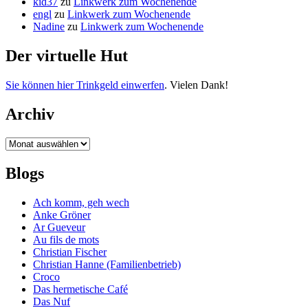
kid37
zu
Linkwerk zum Wochenende
engl
zu
Linkwerk zum Wochenende
Nadine
zu
Linkwerk zum Wochenende
Der virtuelle Hut
Sie können hier Trinkgeld einwerfen
. Vielen Dank!
Archiv
Archiv
Blogs
Ach komm, geh wech
Anke Gröner
Ar Gueveur
Au fils de mots
Christian Fischer
Christian Hanne (Familienbetrieb)
Croco
Das hermetische Café
Das Nuf