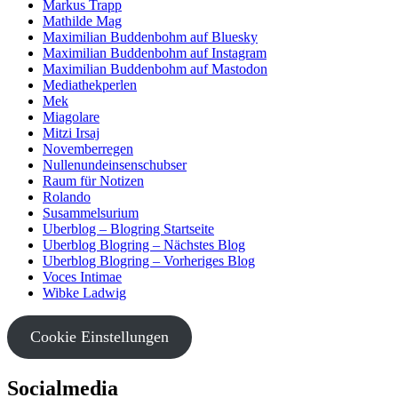
Markus Trapp
Mathilde Mag
Maximilian Buddenbohm auf Bluesky
Maximilian Buddenbohm auf Instagram
Maximilian Buddenbohm auf Mastodon
Mediathekperlen
Mek
Miagolare
Mitzi Irsaj
Novemberregen
Nullenundeinsenschubser
Raum für Notizen
Rolando
Susammelsurium
Uberblog – Blogring Startseite
Uberblog Blogring – Nächstes Blog
Uberblog Blogring – Vorheriges Blog
Voces Intimae
Wibke Ladwig
Cookie Einstellungen
Socialmedia