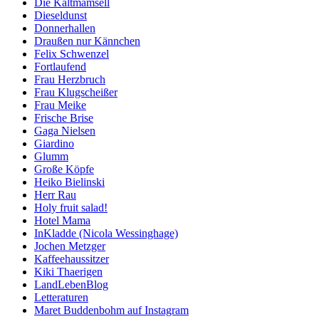
Die Kaltmamsell
Dieseldunst
Donnerhallen
Draußen nur Kännchen
Felix Schwenzel
Fortlaufend
Frau Herzbruch
Frau Klugscheißer
Frau Meike
Frische Brise
Gaga Nielsen
Giardino
Glumm
Große Köpfe
Heiko Bielinski
Herr Rau
Holy fruit salad!
Hotel Mama
InKladde (Nicola Wessinghage)
Jochen Metzger
Kaffeehaussitzer
Kiki Thaerigen
LandLebenBlog
Letteraturen
Maret Buddenbohm auf Instagram