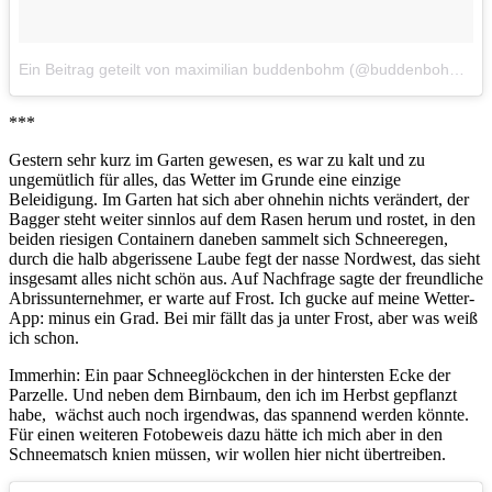
Ein Beitrag geteilt von maximilian buddenbohm (@buddenbohm)
a
***
Gestern sehr kurz im Garten gewesen, es war zu kalt und zu
ungemütlich für alles, das Wetter im Grunde eine einzige
Beleidigung. Im Garten hat sich aber ohnehin nichts verändert, der
Bagger steht weiter sinnlos auf dem Rasen herum und rostet, in den
beiden riesigen Containern daneben sammelt sich Schneeregen,
durch die halb abgerissene Laube fegt der nasse Nordwest, das sieht
insgesamt alles nicht schön aus. Auf Nachfrage sagte der freundliche
Abrissunternehmer, er warte auf Frost. Ich gucke auf meine Wetter-
App: minus ein Grad. Bei mir fällt das ja unter Frost, aber was weiß
ich schon.
Immerhin: Ein paar Schneeglöckchen in der hintersten Ecke der
Parzelle. Und neben dem Birnbaum, den ich im Herbst gepflanzt
habe, wächst auch noch irgendwas, das spannend werden könnte.
Für einen weiteren Fotobeweis dazu hätte ich mich aber in den
Schneematsch knien müssen, wir wollen hier nicht übertreiben.