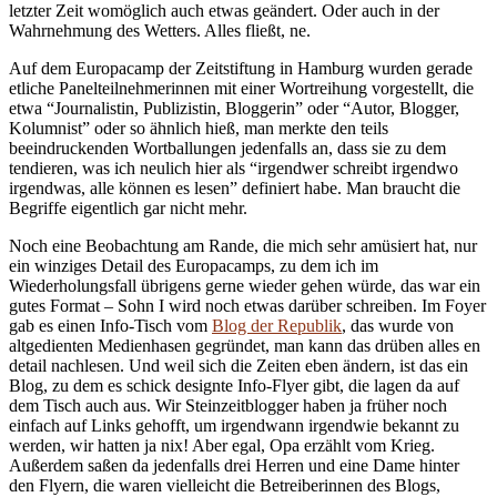
letzter Zeit womöglich auch etwas geändert. Oder auch in der
Wahrnehmung des Wetters. Alles fließt, ne.
Auf dem Europacamp der Zeitstiftung in Hamburg wurden gerade
etliche Panelteilnehmerinnen mit einer Wortreihung vorgestellt, die
etwa “Journalistin, Publizistin, Bloggerin” oder “Autor, Blogger,
Kolumnist” oder so ähnlich hieß, man merkte den teils
beeindruckenden Wortballungen jedenfalls an, dass sie zu dem
tendieren, was ich neulich hier als “irgendwer schreibt irgendwo
irgendwas, alle können es lesen” definiert habe. Man braucht die
Begriffe eigentlich gar nicht mehr.
Noch eine Beobachtung am Rande, die mich sehr amüsiert hat, nur
ein winziges Detail des Europacamps, zu dem ich im
Wiederholungsfall übrigens gerne wieder gehen würde, das war ein
gutes Format – Sohn I wird noch etwas darüber schreiben. Im Foyer
gab es einen Info-Tisch vom
Blog der Republik
, das wurde von
altgedienten Medienhasen gegründet, man kann das drüben alles en
detail nachlesen. Und weil sich die Zeiten eben ändern, ist das ein
Blog, zu dem es schick designte Info-Flyer gibt, die lagen da auf
dem Tisch auch aus. Wir Steinzeitblogger haben ja früher noch
einfach auf Links gehofft, um irgendwann irgendwie bekannt zu
werden, wir hatten ja nix! Aber egal, Opa erzählt vom Krieg.
Außerdem saßen da jedenfalls drei Herren und eine Dame hinter
den Flyern, die waren vielleicht die Betreiberinnen des Blogs,