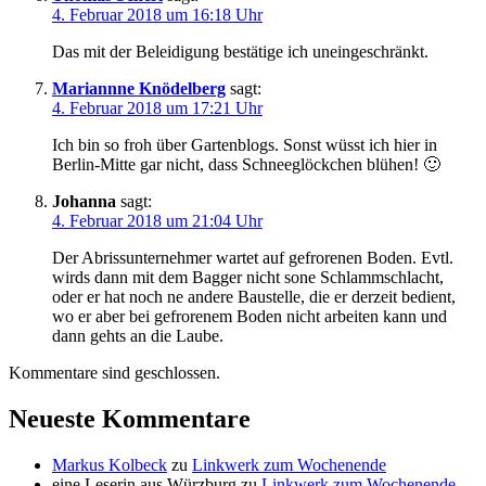
4. Februar 2018 um 16:18 Uhr
Das mit der Beleidigung bestätige ich uneingeschränkt.
Mariannne Knödelberg
sagt:
4. Februar 2018 um 17:21 Uhr
Ich bin so froh über Gartenblogs. Sonst wüsst ich hier in
Berlin-Mitte gar nicht, dass Schneeglöckchen blühen! 🙂
Johanna
sagt:
4. Februar 2018 um 21:04 Uhr
Der Abrissunternehmer wartet auf gefrorenen Boden. Evtl.
wirds dann mit dem Bagger nicht sone Schlammschlacht,
oder er hat noch ne andere Baustelle, die er derzeit bedient,
wo er aber bei gefrorenem Boden nicht arbeiten kann und
dann gehts an die Laube.
Kommentare sind geschlossen.
Neueste Kommentare
Markus Kolbeck
zu
Linkwerk zum Wochenende
eine Leserin aus Würzburg
zu
Linkwerk zum Wochenende