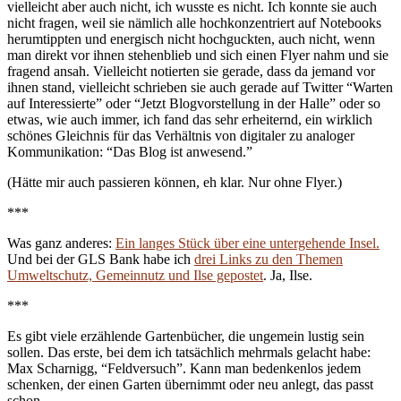
vielleicht aber auch nicht, ich wusste es nicht. Ich konnte sie auch
nicht fragen, weil sie nämlich alle hochkonzentriert auf Notebooks
herumtippten und energisch nicht hochguckten, auch nicht, wenn
man direkt vor ihnen stehenblieb und sich einen Flyer nahm und sie
fragend ansah. Vielleicht notierten sie gerade, dass da jemand vor
ihnen stand, vielleicht schrieben sie auch gerade auf Twitter “Warten
auf Interessierte” oder “Jetzt Blogvorstellung in der Halle” oder so
etwas, wie auch immer, ich fand das sehr erheiternd, ein wirklich
schönes Gleichnis für das Verhältnis von digitaler zu analoger
Kommunikation: “Das Blog ist anwesend.”
(Hätte mir auch passieren können, eh klar. Nur ohne Flyer.)
***
Was ganz anderes:
Ein langes Stück über eine untergehende Insel.
Und bei der GLS Bank habe ich
drei Links zu den Themen
Umweltschutz, Gemeinnutz und Ilse gepostet
. Ja, Ilse.
***
Es gibt viele erzählende Gartenbücher, die ungemein lustig sein
sollen. Das erste, bei dem ich tatsächlich mehrmals gelacht habe:
Max Scharnigg, “Feldversuch”. Kann man bedenkenlos jedem
schenken, der einen Garten übernimmt oder neu anlegt, das passt
schon.