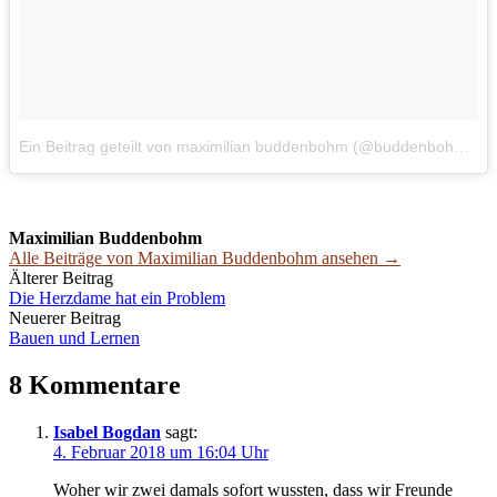
Ein Beitrag geteilt von maximilian buddenbohm (@buddenbohm)
a
Maximilian Buddenbohm
Alle Beiträge von Maximilian Buddenbohm ansehen →
Beitrags-
Älterer Beitrag
Die Herzdame hat ein Problem
Navigation
Neuerer Beitrag
Bauen und Lernen
8 Kommentare
Isabel Bogdan
sagt:
4. Februar 2018 um 16:04 Uhr
Woher wir zwei damals sofort wussten, dass wir Freunde