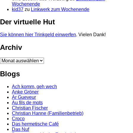
Wochenende
kid37
zu
Linkwerk zum Wochenende
Der virtuelle Hut
Sie können hier Trinkgeld einwerfen
. Vielen Dank!
Archiv
Archiv
Blogs
Ach komm, geh wech
Anke Gröner
Ar Gueveur
Au fils de mots
Christian Fischer
Christian Hanne (Familienbetrieb)
Croco
Das hermetische Café
Das Nuf