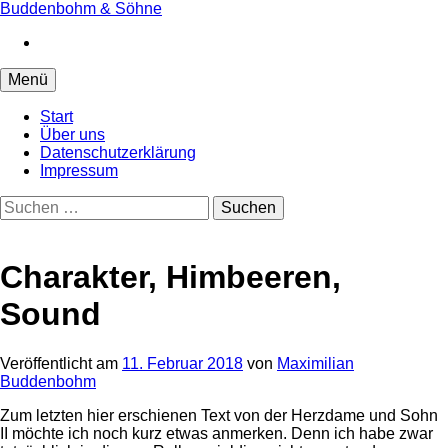
Springe
Buddenbohm & Söhne
zum
Instagram
Inhalt
Menü
Start
Über uns
Datenschutzerklärung
Impressum
Suchen
nach:
Charakter, Himbeeren,
Sound
Veröffentlicht
am
11. Februar 2018
von
Maximilian
Buddenbohm
Zum letzten hier erschienen Text von der Herzdame und Sohn
II möchte ich noch kurz etwas anmerken. Denn ich habe zwar