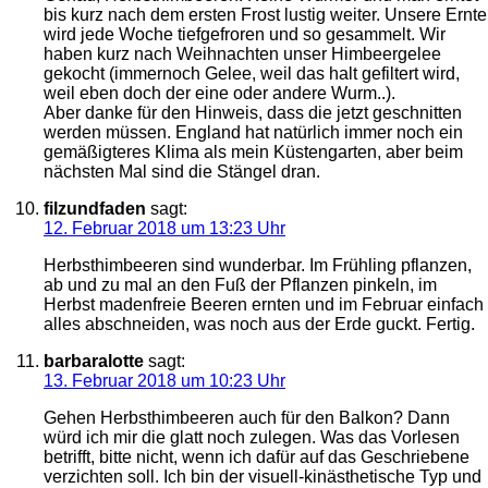
bis kurz nach dem ersten Frost lustig weiter. Unsere Ernte
wird jede Woche tiefgefroren und so gesammelt. Wir
haben kurz nach Weihnachten unser Himbeergelee
gekocht (immernoch Gelee, weil das halt gefiltert wird,
weil eben doch der eine oder andere Wurm..).
Aber danke für den Hinweis, dass die jetzt geschnitten
werden müssen. England hat natürlich immer noch ein
gemäßigteres Klima als mein Küstengarten, aber beim
nächsten Mal sind die Stängel dran.
filzundfaden
sagt:
12. Februar 2018 um 13:23 Uhr
Herbsthimbeeren sind wunderbar. Im Frühling pflanzen,
ab und zu mal an den Fuß der Pflanzen pinkeln, im
Herbst madenfreie Beeren ernten und im Februar einfach
alles abschneiden, was noch aus der Erde guckt. Fertig.
barbaralotte
sagt:
13. Februar 2018 um 10:23 Uhr
Gehen Herbsthimbeeren auch für den Balkon? Dann
würd ich mir die glatt noch zulegen. Was das Vorlesen
betrifft, bitte nicht, wenn ich dafür auf das Geschriebene
verzichten soll. Ich bin der visuell-kinästhetische Typ und