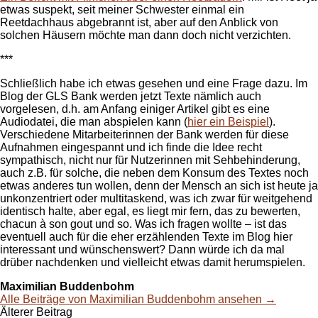
etwas suspekt, seit meiner Schwester einmal ein
Reetdachhaus abgebrannt ist, aber auf den Anblick von
solchen Häusern möchte man dann doch nicht verzichten.
***
Schließlich habe ich etwas gesehen und eine Frage dazu. Im
Blog der GLS Bank werden jetzt Texte nämlich auch
vorgelesen, d.h. am Anfang einiger Artikel gibt es eine
Audiodatei, die man abspielen kann (
hier ein Beispiel
).
Verschiedene Mitarbeiterinnen der Bank werden für diese
Aufnahmen eingespannt und ich finde die Idee recht
sympathisch, nicht nur für Nutzerinnen mit Sehbehinderung,
auch z.B. für solche, die neben dem Konsum des Textes noch
etwas anderes tun wollen, denn der Mensch an sich ist heute ja
unkonzentriert oder multitaskend, was ich zwar für weitgehend
identisch halte, aber egal, es liegt mir fern, das zu bewerten,
chacun à son gout und so. Was ich fragen wollte – ist das
eventuell auch für die eher erzählenden Texte im Blog hier
interessant und wünschenswert? Dann würde ich da mal
drüber nachdenken und vielleicht etwas damit herumspielen.
Maximilian Buddenbohm
Alle Beiträge von Maximilian Buddenbohm ansehen →
Beitrags-
Älterer Beitrag