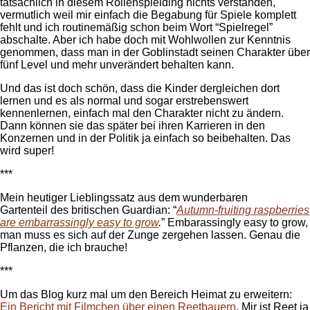
tatsächlich in diesem Rollenspielding nichts verstanden,
vermutlich weil mir einfach die Begabung für Spiele komplett
fehlt und ich routinemäßig schon beim Wort “Spielregel”
abschalte. Aber ich habe doch mit Wohlwollen zur Kenntnis
genommen, dass man in der Goblinstadt seinen Charakter über
fünf Level und mehr unverändert behalten kann.
Und das ist doch schön, dass die Kinder dergleichen dort
lernen und es als normal und sogar erstrebenswert
kennenlernen, einfach mal den Charakter nicht zu ändern.
Dann können sie das später bei ihren Karrieren in den
Konzernen und in der Politik ja einfach so beibehalten. Das
wird super!
***
Mein heutiger Lieblingssatz aus dem wunderbaren
Gartenteil des britischen Guardian: “
Autumn-fruiting raspberries
are embarrassingly easy to grow
.
” Embarassingly easy to grow,
man muss es sich auf der Zunge zergehen lassen. Genau die
Pflanzen, die ich brauche!
***
Um das Blog kurz mal um den Bereich Heimat zu erweitern:
Ein Bericht mit Filmchen über einen Reetbauern
. Mir ist Reet ja