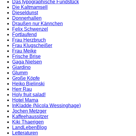
Das typographische Fundstück
Die Kaltmamsell
Dieseldunst
Donnerhallen
Draußen nur Kännchen
Felix Schwenzel
Fortlaufend
Frau Herzbruch
Frau Klugscheißer
Frau Meike
Frische Brise
Gaga Nielsen
Giardino
Glumm
Große Köpfe
Heiko Bielinski
Herr Rau
Holy fruit salad!
Hotel Mama
InKladde (Nicola Wessinghage)
Jochen Metzger
Kaffeehaussitzer
Kiki Thaerigen
LandLebenBlog
Letteraturen