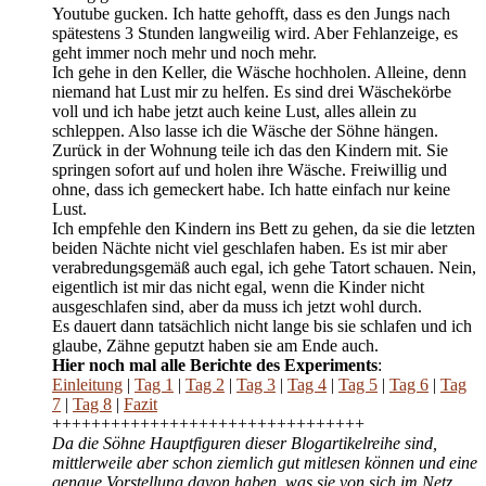
Youtube gucken. Ich hatte gehofft, dass es den Jungs nach
spätestens 3 Stunden langweilig wird. Aber Fehlanzeige, es
geht immer noch mehr und noch mehr.
Ich gehe in den Keller, die Wäsche hochholen. Alleine, denn
niemand hat Lust mir zu helfen. Es sind drei Wäschekörbe
voll und ich habe jetzt auch keine Lust, alles allein zu
schleppen. Also lasse ich die Wäsche der Söhne hängen.
Zurück in der Wohnung teile ich das den Kindern mit. Sie
springen sofort auf und holen ihre Wäsche. Freiwillig und
ohne, dass ich gemeckert habe. Ich hatte einfach nur keine
Lust.
Ich empfehle den Kindern ins Bett zu gehen, da sie die letzten
beiden Nächte nicht viel geschlafen haben. Es ist mir aber
verabredungsgemäß auch egal, ich gehe Tatort schauen. Nein,
eigentlich ist mir das nicht egal, wenn die Kinder nicht
ausgeschlafen sind, aber da muss ich jetzt wohl durch.
Es dauert dann tatsächlich nicht lange bis sie schlafen und ich
glaube, Zähne geputzt haben sie am Ende auch.
Hier noch mal alle Berichte des Experiments
:
Einleitung
|
Tag 1
|
Tag 2
|
Tag 3
|
Tag 4
|
Tag 5
|
Tag 6
|
Tag
7
|
Tag 8
|
Fazit
++++++++++++++++++++++++++++++++
Da die Söhne Hauptfiguren dieser Blogartikelreihe sind,
mittlerweile aber schon ziemlich gut mitlesen können und eine
genaue Vorstellung davon haben, was sie von sich im Netz