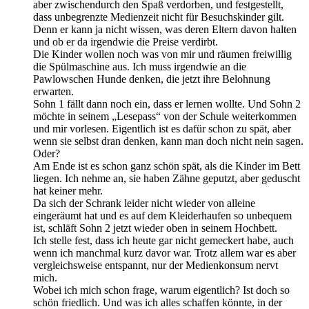
aber zwischendurch den Spaß verdorben, und festgestellt,
dass unbegrenzte Medienzeit nicht für Besuchskinder gilt.
Denn er kann ja nicht wissen, was deren Eltern davon halten
und ob er da irgendwie die Preise verdirbt.
Die Kinder wollen noch was von mir und räumen freiwillig
die Spülmaschine aus. Ich muss irgendwie an die
Pawlowschen Hunde denken, die jetzt ihre Belohnung
erwarten.
Sohn 1 fällt dann noch ein, dass er lernen wollte. Und Sohn 2
möchte in seinem „Lesepass“ von der Schule weiterkommen
und mir vorlesen. Eigentlich ist es dafür schon zu spät, aber
wenn sie selbst dran denken, kann man doch nicht nein sagen.
Oder?
Am Ende ist es schon ganz schön spät, als die Kinder im Bett
liegen. Ich nehme an, sie haben Zähne geputzt, aber geduscht
hat keiner mehr.
Da sich der Schrank leider nicht wieder von alleine
eingeräumt hat und es auf dem Kleiderhaufen so unbequem
ist, schläft Sohn 2 jetzt wieder oben in seinem Hochbett.
Ich stelle fest, dass ich heute gar nicht gemeckert habe, auch
wenn ich manchmal kurz davor war. Trotz allem war es aber
vergleichsweise entspannt, nur der Medienkonsum nervt
mich.
Wobei ich mich schon frage, warum eigentlich? Ist doch so
schön friedlich. Und was ich alles schaffen könnte, in der