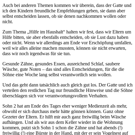
Auch bei anderen Themen kommen wir überein, dass der Gatte und
ich den Kindern freundliche Empfehlungen geben, sie dann aber
selbst entscheiden lassen, ob sie denen nachkommen wollen oder
nicht.
Zum Thema „Hilfe im Haushalt“ halten wir fest, dass wir Eltern um
Hilfe bitten, sie aber ebenfalls entscheiden, ob sie Lust dazu haben
oder nicht. Wenn wir allerdings am Ende vor Erschöpfung umfallen,
weil wir alles alleine machen mussten, können sie nicht erwarten,
dass wir noch irgendwas für sie tun.
Gesunde Zähne, gesundes Essen, ausreichend Schlaf, saubere
Wäsche, gute Noten – das sind alles Entscheidungen, für die die
Söhne eine Woche lang selbst verantwortlich sein wollen.
Und das geht dann tatsächlich auch gleich gut los. Der Gatte und ich
verteilen den restlichen Tag nur freundliche Hinweise und die Söhne
überschlagen sich vor verantwortungsvollem Verhalten.
Sohn 2 hat am Ende des Tages eher weniger Medienzeit als mehr,
obwohl er sich durchaus mehr hätte gönnen können. Ganz ohne
Gezeter der Eltern. Er hilft mir auch ganz freiwillig beim Wäsche
aufhängen. Und als wir aus dem Keller wieder in die Wohnung
kommen, putzt sich Sohn 1 schon die Zähne und hat abends (!)
freiwillig (!) eine Bürste in der Hand, mit der er sein Vogelnest auf