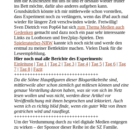
ihm die Kuschelzeit mit uns ist und er deshalb wieder früher
ins Bett möchte, dafür also anderes aufgeben kann.
Grundsätzlich könnte ich mir mittlerweile schon vorstellen,
dass Experiment noch zu verlängern, wenn das iPad auch mal
wieder für längere Zeit verschwinden würde. Freiwillig!
Sven Dietrich von Pop64 hat sich
zum Thema Medien auch
Gedenken
gemacht und dazu noch ein paar sehr interessante
Links zu Lootboxen und free2play-Spielen. Den
Spieleratgeber-NRW
kannte ich noch nicht und werde den
erstmal zu meiner Bettlektüre machen. Vielen Dank für die
Leseempfehlung.
Hier noch mal alle Berichte des Experiments
:
Einleitung
|
Tag 1
|
Tag 2
|
Tag 3
|
Tag 4
|
Tag 5
|
Tag 6
|
Tag
7
|
Tag 8
|
Fazit
++++++++++++++++++++++++++++++++
Da die Söhne Hauptfiguren dieser Blogartikelreihe sind,
mittlerweile aber schon ziemlich gut mitlesen können und eine
genaue Vorstellung davon haben, was sie von sich im Netz
lesen wollen und was nicht, werden diese Artikel vor
Veröffentlichung mit ihnen besprochen und lektoriert. Auch
wenn ich es richtig blöd finde, wenn ein guter Witz von ihnen
gestrichen wird und rausfliegt.
++++++++++++++++++++++++++++++++
Um der Verdummung durch zu viel digitale Medien entgegen
zu wirken – der Sponsor dieser Reihe ist die SZ Familie.