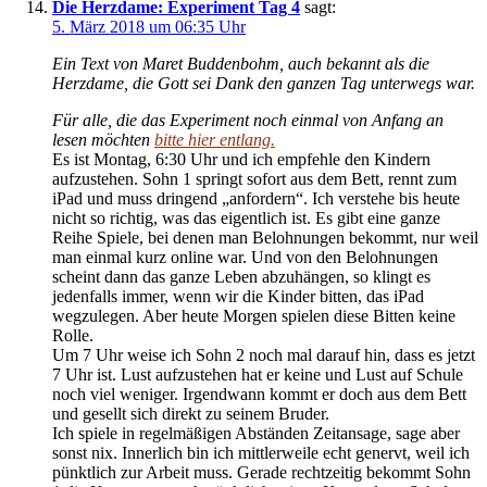
Die Herzdame: Experiment Tag 4
sagt:
5. März 2018 um 06:35 Uhr
Ein Text von Maret Buddenbohm, auch bekannt als die
Herzdame, die Gott sei Dank den ganzen Tag unterwegs war.
Für alle, die das Experiment noch einmal von Anfang an
lesen möchten
bitte hier entlang.
Es ist Montag, 6:30 Uhr und ich empfehle den Kindern
aufzustehen. Sohn 1 springt sofort aus dem Bett, rennt zum
iPad und muss dringend „anfordern“. Ich verstehe bis heute
nicht so richtig, was das eigentlich ist. Es gibt eine ganze
Reihe Spiele, bei denen man Belohnungen bekommt, nur weil
man einmal kurz online war. Und von den Belohnungen
scheint dann das ganze Leben abzuhängen, so klingt es
jedenfalls immer, wenn wir die Kinder bitten, das iPad
wegzulegen. Aber heute Morgen spielen diese Bitten keine
Rolle.
Um 7 Uhr weise ich Sohn 2 noch mal darauf hin, dass es jetzt
7 Uhr ist. Lust aufzustehen hat er keine und Lust auf Schule
noch viel weniger. Irgendwann kommt er doch aus dem Bett
und gesellt sich direkt zu seinem Bruder.
Ich spiele in regelmäßigen Abständen Zeitansage, sage aber
sonst nix. Innerlich bin ich mittlerweile echt genervt, weil ich
pünktlich zur Arbeit muss. Gerade rechtzeitig bekommt Sohn