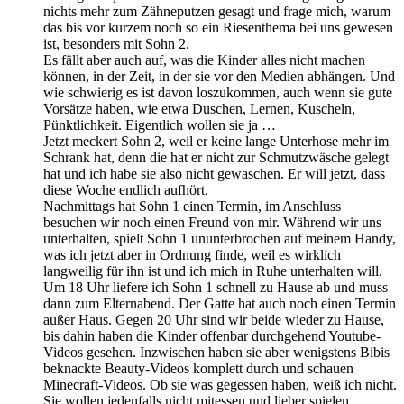
nichts mehr zum Zähneputzen gesagt und frage mich, warum
das bis vor kurzem noch so ein Riesenthema bei uns gewesen
ist, besonders mit Sohn 2.
Es fällt aber auch auf, was die Kinder alles nicht machen
können, in der Zeit, in der sie vor den Medien abhängen. Und
wie schwierig es ist davon loszukommen, auch wenn sie gute
Vorsätze haben, wie etwa Duschen, Lernen, Kuscheln,
Pünktlichkeit. Eigentlich wollen sie ja …
Jetzt meckert Sohn 2, weil er keine lange Unterhose mehr im
Schrank hat, denn die hat er nicht zur Schmutzwäsche gelegt
hat und ich habe sie also nicht gewaschen. Er will jetzt, dass
diese Woche endlich aufhört.
Nachmittags hat Sohn 1 einen Termin, im Anschluss
besuchen wir noch einen Freund von mir. Während wir uns
unterhalten, spielt Sohn 1 ununterbrochen auf meinem Handy,
was ich jetzt aber in Ordnung finde, weil es wirklich
langweilig für ihn ist und ich mich in Ruhe unterhalten will.
Um 18 Uhr liefere ich Sohn 1 schnell zu Hause ab und muss
dann zum Elternabend. Der Gatte hat auch noch einen Termin
außer Haus. Gegen 20 Uhr sind wir beide wieder zu Hause,
bis dahin haben die Kinder offenbar durchgehend Youtube-
Videos gesehen. Inzwischen haben sie aber wenigstens Bibis
beknackte Beauty-Videos komplett durch und schauen
Minecraft-Videos. Ob sie was gegessen haben, weiß ich nicht.
Sie wollen jedenfalls nicht mitessen und lieber spielen.