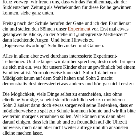
Kurz vorweg, wir freuen uns, dass wir das Familienmagazin der
Süddeutschen Zeitung als Werbekunden für diese Reihe gewinnen
konnten, siehe ganz unten.
Freitag nach der Schule berufen der Gatte und ich den Familienrat
ein und stellen den Söhnen unser
Experiment
vor. Erst mal etwas
gelangweilte Blicke, an der Stelle mit „unbegrenzte Medienzeit“
dann leuchtende Augen. Und beim Hinweis zu
„Eigenverantwortung“ Schulterzucken und Gähnen.
Alles in allem aber zwei durchaus interessierte Experiment-
Teilnehmer. Und je länger wir darüber sprechen, desto mehr bringen
sie sich mit ein, was für unsere Kinder eher ungewöhnlich bei einem
Familienrat ist. Normalerweise kann sich Sohn 1 dabei vor
Müdigkeit kaum auf dem Stuhl halten und Sohn 2 macht
demonstrativ desinteressiert etwas anderes und hört gar nicht erst zu.
Die Möglichkeit, viele Dinge selbst zu entscheiden, also ohne
elterliche Vorträge, scheint sie offensichtlich sehr zu motivieren.
Sohn 2 äußert dann doch etwas sorgenvoll seine Bedenken, dass er
möglicherweise zu spät zur Schule kommen könnte und wir ihn bitte
weiterhin morgens ermahnen sollen. Wir können uns dann aber
darauf einigen, dass ich ihn ab und zu freundlich auf die Uhrzeit
hinweise, mich dann aber nicht weiter aufrege und ihn ansonsten
alleine machen lasse.