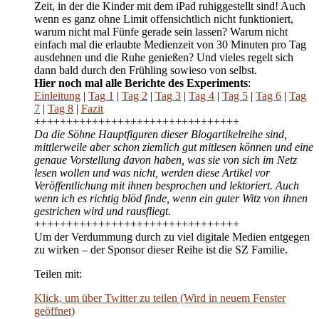
Zeit, in der die Kinder mit dem iPad ruhiggestellt sind! Auch
wenn es ganz ohne Limit offensichtlich nicht funktioniert,
warum nicht mal Fünfe gerade sein lassen? Warum nicht
einfach mal die erlaubte Medienzeit von 30 Minuten pro Tag
ausdehnen und die Ruhe genießen? Und vieles regelt sich
dann bald durch den Frühling sowieso von selbst.
Hier noch mal alle Berichte des Experiments
:
Einleitung
|
Tag 1
|
Tag 2
|
Tag 3
|
Tag 4
|
Tag 5
|
Tag 6
|
Tag
7
|
Tag 8
|
Fazit
++++++++++++++++++++++++++++++++
Da die Söhne Hauptfiguren dieser Blogartikelreihe sind,
mittlerweile aber schon ziemlich gut mitlesen können und eine
genaue Vorstellung davon haben, was sie von sich im Netz
lesen wollen und was nicht, werden diese Artikel vor
Veröffentlichung mit ihnen besprochen und lektoriert. Auch
wenn ich es richtig blöd finde, wenn ein guter Witz von ihnen
gestrichen wird und rausfliegt.
++++++++++++++++++++++++++++++++
Um der Verdummung durch zu viel digitale Medien entgegen
zu wirken – der Sponsor dieser Reihe ist die SZ Familie.
Teilen mit:
Klick, um über Twitter zu teilen (Wird in neuem Fenster
geöffnet)