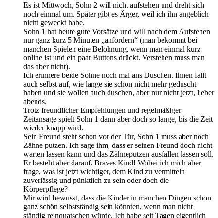
Es ist Mittwoch, Sohn 2 will nicht aufstehen und dreht sich
noch einmal um. Später gibt es Ärger, weil ich ihn angeblich
nicht geweckt habe.
Sohn 1 hat heute gute Vorsätze und will nach dem Aufstehen
nur ganz kurz 5 Minuten „anfordern“ (man bekommt bei
manchen Spielen eine Belohnung, wenn man einmal kurz
online ist und ein paar Buttons drückt. Verstehen muss man
das aber nicht).
Ich erinnere beide Söhne noch mal ans Duschen. Ihnen fällt
auch selbst auf, wie lange sie schon nicht mehr geduscht
haben und sie wollen auch duschen, aber nur nicht jetzt, lieber
abends.
Trotz freundlicher Empfehlungen und regelmäßiger
Zeitansage spielt Sohn 1 dann aber doch so lange, bis die Zeit
wieder knapp wird.
Sein Freund steht schon vor der Tür, Sohn 1 muss aber noch
Zähne putzen. Ich sage ihm, dass er seinen Freund doch nicht
warten lassen kann und das Zähneputzen ausfallen lassen soll.
Er besteht aber darauf. Braves Kind! Wobei ich mich aber
frage, was ist jetzt wichtiger, dem Kind zu vermitteln
zuverlässig und pünktlich zu sein oder doch die
Körperpflege?
Mir wird bewusst, dass die Kinder in manchen Dingen schon
ganz schön selbstständig sein könnten, wenn man nicht
ständig reinquatschen würde. Ich habe seit Tagen eigentlich