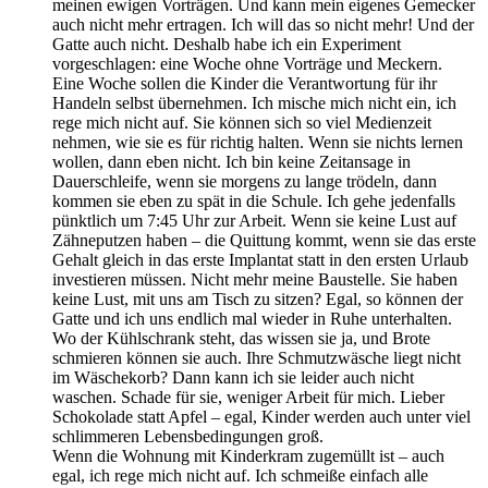
meinen ewigen Vorträgen. Und kann mein eigenes Gemecker
auch nicht mehr ertragen. Ich will das so nicht mehr! Und der
Gatte auch nicht. Deshalb habe ich ein Experiment
vorgeschlagen: eine Woche ohne Vorträge und Meckern.
Eine Woche sollen die Kinder die Verantwortung für ihr
Handeln selbst übernehmen. Ich mische mich nicht ein, ich
rege mich nicht auf. Sie können sich so viel Medienzeit
nehmen, wie sie es für richtig halten. Wenn sie nichts lernen
wollen, dann eben nicht. Ich bin keine Zeitansage in
Dauerschleife, wenn sie morgens zu lange trödeln, dann
kommen sie eben zu spät in die Schule. Ich gehe jedenfalls
pünktlich um 7:45 Uhr zur Arbeit. Wenn sie keine Lust auf
Zähneputzen haben – die Quittung kommt, wenn sie das erste
Gehalt gleich in das erste Implantat statt in den ersten Urlaub
investieren müssen. Nicht mehr meine Baustelle. Sie haben
keine Lust, mit uns am Tisch zu sitzen? Egal, so können der
Gatte und ich uns endlich mal wieder in Ruhe unterhalten.
Wo der Kühlschrank steht, das wissen sie ja, und Brote
schmieren können sie auch. Ihre Schmutzwäsche liegt nicht
im Wäschekorb? Dann kann ich sie leider auch nicht
waschen. Schade für sie, weniger Arbeit für mich. Lieber
Schokolade statt Apfel – egal, Kinder werden auch unter viel
schlimmeren Lebensbedingungen groß.
Wenn die Wohnung mit Kinderkram zugemüllt ist – auch
egal, ich rege mich nicht auf. Ich schmeiße einfach alle