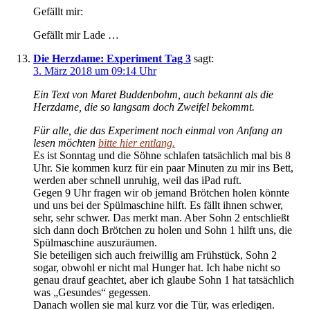
Gefällt mir:
Gefällt mir Lade …
Die Herzdame: Experiment Tag 3
sagt:
3. März 2018 um 09:14 Uhr
Ein Text von Maret Buddenbohm, auch bekannt als die
Herzdame, die so langsam doch Zweifel bekommt.
Für alle, die das Experiment noch einmal von Anfang an
lesen möchten
bitte hier entlang.
Es ist Sonntag und die Söhne schlafen tatsächlich mal bis 8
Uhr. Sie kommen kurz für ein paar Minuten zu mir ins Bett,
werden aber schnell unruhig, weil das iPad ruft.
Gegen 9 Uhr fragen wir ob jemand Brötchen holen könnte
und uns bei der Spülmaschine hilft. Es fällt ihnen schwer,
sehr, sehr schwer. Das merkt man. Aber Sohn 2 entschließt
sich dann doch Brötchen zu holen und Sohn 1 hilft uns, die
Spülmaschine auszuräumen.
Sie beteiligen sich auch freiwillig am Frühstück, Sohn 2
sogar, obwohl er nicht mal Hunger hat. Ich habe nicht so
genau drauf geachtet, aber ich glaube Sohn 1 hat tatsächlich
was „Gesundes“ gegessen.
Danach wollen sie mal kurz vor die Tür, was erledigen.