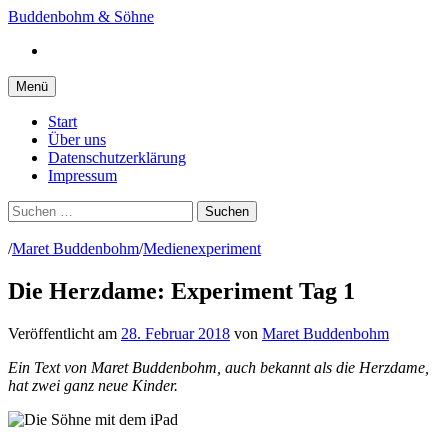
Springe
Buddenbohm & Söhne
zum
Instagram
Inhalt
Menü
Start
Über uns
Datenschutzerklärung
Impressum
Suchen
nach:
/
Maret Buddenbohm
/
Medienexperiment
Die Herzdame: Experiment Tag 1
Veröffentlicht
am
28. Februar 2018
von
Maret Buddenbohm
Ein Text von Maret Buddenbohm, auch bekannt als die Herzdame,
hat zwei ganz neue Kinder.