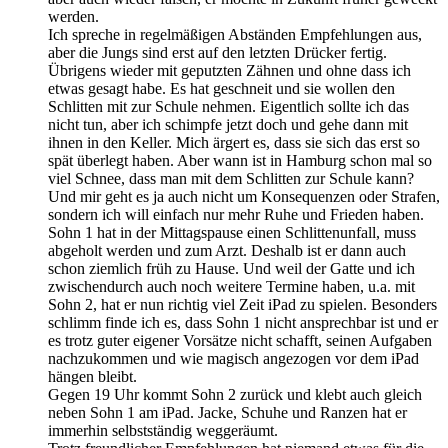
werden.
Ich spreche in regelmäßigen Abständen Empfehlungen aus,
aber die Jungs sind erst auf den letzten Drücker fertig.
Übrigens wieder mit geputzten Zähnen und ohne dass ich
etwas gesagt habe. Es hat geschneit und sie wollen den
Schlitten mit zur Schule nehmen. Eigentlich sollte ich das
nicht tun, aber ich schimpfe jetzt doch und gehe dann mit
ihnen in den Keller. Mich ärgert es, dass sie sich das erst so
spät überlegt haben. Aber wann ist in Hamburg schon mal so
viel Schnee, dass man mit dem Schlitten zur Schule kann?
Und mir geht es ja auch nicht um Konsequenzen oder Strafen,
sondern ich will einfach nur mehr Ruhe und Frieden haben.
Sohn 1 hat in der Mittagspause einen Schlittenunfall, muss
abgeholt werden und zum Arzt. Deshalb ist er dann auch
schon ziemlich früh zu Hause. Und weil der Gatte und ich
zwischendurch auch noch weitere Termine haben, u.a. mit
Sohn 2, hat er nun richtig viel Zeit iPad zu spielen. Besonders
schlimm finde ich es, dass Sohn 1 nicht ansprechbar ist und er
es trotz guter eigener Vorsätze nicht schafft, seinen Aufgaben
nachzukommen und wie magisch angezogen vor dem iPad
hängen bleibt.
Gegen 19 Uhr kommt Sohn 2 zurück und klebt auch gleich
neben Sohn 1 am iPad. Jacke, Schuhe und Ranzen hat er
immerhin selbstständig weggeräumt.