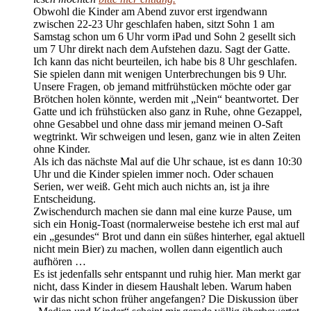
Obwohl die Kinder am Abend zuvor erst irgendwann
zwischen 22-23 Uhr geschlafen haben, sitzt Sohn 1 am
Samstag schon um 6 Uhr vorm iPad und Sohn 2 gesellt sich
um 7 Uhr direkt nach dem Aufstehen dazu. Sagt der Gatte.
Ich kann das nicht beurteilen, ich habe bis 8 Uhr geschlafen.
Sie spielen dann mit wenigen Unterbrechungen bis 9 Uhr.
Unsere Fragen, ob jemand mitfrühstücken möchte oder gar
Brötchen holen könnte, werden mit „Nein“ beantwortet. Der
Gatte und ich frühstücken also ganz in Ruhe, ohne Gezappel,
ohne Gesabbel und ohne dass mir jemand meinen O-Saft
wegtrinkt. Wir schweigen und lesen, ganz wie in alten Zeiten
ohne Kinder.
Als ich das nächste Mal auf die Uhr schaue, ist es dann 10:30
Uhr und die Kinder spielen immer noch. Oder schauen
Serien, wer weiß. Geht mich auch nichts an, ist ja ihre
Entscheidung.
Zwischendurch machen sie dann mal eine kurze Pause, um
sich ein Honig-Toast (normalerweise bestehe ich erst mal auf
ein „gesundes“ Brot und dann ein süßes hinterher, egal aktuell
nicht mein Bier) zu machen, wollen dann eigentlich auch
aufhören …
Es ist jedenfalls sehr entspannt und ruhig hier. Man merkt gar
nicht, dass Kinder in diesem Haushalt leben. Warum haben
wir das nicht schon früher angefangen? Die Diskussion über