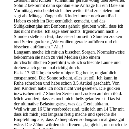
„Medien und Kinder“ scheint mir gerade völlig überbewertet.
Sohn 2 bekommt dann spontan eine Anfrage für ein Date am
Vormittag, entscheidet sich aber weiter iPad zu spielen und
sagt ab. Mittags hängen die Kinder immer noch am iPad.
Haben es sich im Bett gemütlich gemacht, und das
Süßigkeitenglas mit Bonbons geholt, glauben wohl, dass ich
das nicht merke. Ich sage aber nichts. Irgendwann nach 5
Stunden stelle ich fest, dass sie schon seit 5 Stunden zocken
und Serien gucken: „Wir wollten gerade aufhören und ein
bisschen aufräumen.“ Aha!
Langsam mache ich mir ein bisschen Sorgen. Normalerweise
bekommen sie nach zu viel Medien (also einem
durchschnittlichen Spielfilm) wirklich schlechte Laune und
drehen auch gerne mal richtig durch.
Es ist 13:30 Uhr, ein sehr ruhiger Tag heute, unglaublich
entspannend. Die Sonne scheint, alles ist toll. Ich kann in
Ruhe schreiben und habe schon 3,5 Artikel geschafft. Von
den Kindern habe ich noch nicht viel gesehen. Die gucken
inzwischen seit 7 Stunden Serien und zocken auf dem iPad.
Mich wundert, dass es noch nicht heiß gelaufen ist. Das ist
der ultimative Belastungstest, was das Gerät abkann.
Weil wir um 16 Uhr verabredet sind, teile ich um 14 Uhr mit,
dass ich mich jetzt langsam fertig mache und spreche die
Empfehlung aus, dass Zähneputzen so langsam mal ganz gut
wäre. Die Zähne würden sich freuen. „Ja, gleich, nur noch die