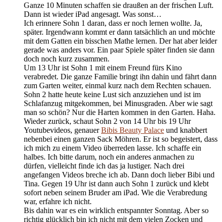
Ganze 10 Minuten schaffen sie draußen an der frischen Luft.
Dann ist wieder iPad angesagt. Was sonst…
Ich erinnere Sohn 1 daran, dass er noch lernen wollte. Ja,
später. Irgendwann kommt er dann tatsächlich an und möchte
mit dem Gatten ein bisschen Mathe lernen. Der hat aber leider
gerade was anders vor. Ein paar Spiele später finden sie dann
doch noch kurz zusammen.
Um 13 Uhr ist Sohn 1 mit einem Freund fürs Kino
verabredet. Die ganze Familie bringt ihn dahin und fährt dann
zum Garten weiter, einmal kurz nach dem Rechten schauen.
Sohn 2 hatte heute keine Lust sich anzuziehen und ist im
Schlafanzug mitgekommen, bei Minusgraden. Aber wie sagt
man so schön? Nur die Harten kommen in den Garten. Haha.
Wieder zurück, schaut Sohn 2 von 14 Uhr bis 19 Uhr
Youtubevideos, genauer
Bibis Beauty Palace
und knabbert
nebenbei einen ganzen Sack Möhren. Er ist so begeistert, dass
ich mich zu einem Video überreden lasse. Ich schaffe ein
halbes. Ich bitte darum, noch ein anderes anmachen zu
dürfen, vielleicht finde ich das ja lustiger. Nach drei
angefangen Videos breche ich ab. Dann doch lieber Bibi und
Tina. Gegen 19 Uhr ist dann auch Sohn 1 zurück und klebt
sofort neben seinem Bruder am iPad. Wie die Verabredung
war, erfahre ich nicht.
Bis dahin war es ein wirklich entspannter Sonntag. Aber so
richtig glücklich bin ich nicht mit dem vielen Zocken und