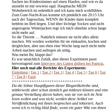
Sachen ins Kinderzimmer auf einen Haufen, und wie es da
aussieht ist mir sowieso egal. Hauptsache MEIN
Wohnbereich ist ordentlich und ich kann mich wohlfühlen.
Zum Gute-Nacht-Kuss komme ich pünktlich um 20:15 Uhr
nach der Tagesschau, WENN die Kinder dann komplett
bettfein im Bett liegen. Und über löchrige Socken und nicht
angezogene Winterjacken rege ich mich ohnehin schon lange
nicht mehr auf.
So die Theorie … Natürlich müssen sie nicht alles allein
machen. Wir werden weiterhin für sie einkaufen, kochen und
dergleichen, aber uns eben eine Woche lang auch nicht mehr
Arbeit machen und aufregen als nötig.
Was meint Ihr, klappt das?
Es war tatsächlich Zufall, aber dieses Experiment passt
hervorragend zum
Interview des Gatten drüben bei Patricia.
Hier noch mal alle Berichte des Experiments
:
Einleitung
|
Tag 1
|
Tag 2
|
Tag 3
|
Tag 4
|
Tag 5
|
Tag 6
|
Tag
7
|
Tag 8
|
Fazit
++++++++++++++++++++++++++++++++
Da die Söhne Hauptfiguren dieser Blogartikelreihe sind,
mittlerweile aber schon ziemlich gut mitlesen können und eine
genaue Vorstellung davon haben, was sie von sich im Netz
lesen wollen und was nicht, werden diese Artikel vor
Veröffentlichung mit ihnen besprochen und lektoriert. Auch
wenn ich es richtig blöd finde, wenn ein guter Witz von ihnen