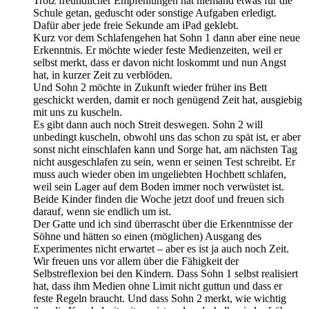
Trotz freundlicher Empfehlungen hat niemand etwas für die
Schule getan, geduscht oder sonstige Aufgaben erledigt.
Dafür aber jede freie Sekunde am iPad geklebt.
Kurz vor dem Schlafengehen hat Sohn 1 dann aber eine neue
Erkenntnis. Er möchte wieder feste Medienzeiten, weil er
selbst merkt, dass er davon nicht loskommt und nun Angst
hat, in kurzer Zeit zu verblöden.
Und Sohn 2 möchte in Zukunft wieder früher ins Bett
geschickt werden, damit er noch genügend Zeit hat, ausgiebig
mit uns zu kuscheln.
Es gibt dann auch noch Streit deswegen. Sohn 2 will
unbedingt kuscheln, obwohl uns das schon zu spät ist, er aber
sonst nicht einschlafen kann und Sorge hat, am nächsten Tag
nicht ausgeschlafen zu sein, wenn er seinen Test schreibt. Er
muss auch wieder oben im ungeliebten Hochbett schlafen,
weil sein Lager auf dem Boden immer noch verwüstet ist.
Beide Kinder finden die Woche jetzt doof und freuen sich
darauf, wenn sie endlich um ist.
Der Gatte und ich sind überrascht über die Erkenntnisse der
Söhne und hätten so einen (möglichen) Ausgang des
Experimentes nicht erwartet – aber es ist ja auch noch Zeit.
Wir freuen uns vor allem über die Fähigkeit der
Selbstreflexion bei den Kindern. Dass Sohn 1 selbst realisiert
hat, dass ihm Medien ohne Limit nicht guttun und dass er
feste Regeln braucht. Und dass Sohn 2 merkt, wie wichtig