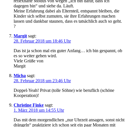
reflexhafte Modus von wegen „Ich bin dafür, dass ich
dagegen bin“ und siehe da. Läuft.
Meine Erfahrung dabei als Elternteil, entspannt bleiben, die
Kinder sich selbst zumuten, sie ihre Erfahrungen machen
lassen und dankbar staunen, dass es tatsächlich auch so geht.
?
Margit
sagt:
28. Februar 2018 um 18:46 Uhr
Das ist ja schon mal ein guter Anfang… ich bin gespannt, ob
es so weiter gehen wird.
Viele Grüße von
Margit
Micha
sagt:
28. Februar 2018 um 23:46 Uhr
Doppel-Yeah! Privat (tolle Söhne) wie beruflich (schöne
Kooperation)!
Christine Finke
sagt:
1. März 2018 um 14:55 Uhr
Das mit dem morgendlichen „nur Uhrzeit ansagen, sonst nicht
drängeln“ praktiziere ich schon seit ein paar Monaten mit