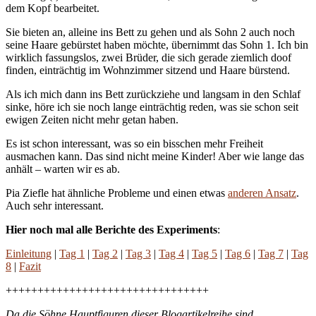
dem Kopf bearbeitet.
Sie bieten an, alleine ins Bett zu gehen und als Sohn 2 auch noch
seine Haare gebürstet haben möchte, übernimmt das Sohn 1. Ich bin
wirklich fassungslos, zwei Brüder, die sich gerade ziemlich doof
finden, einträchtig im Wohnzimmer sitzend und Haare bürstend.
Als ich mich dann ins Bett zurückziehe und langsam in den Schlaf
sinke, höre ich sie noch lange einträchtig reden, was sie schon seit
ewigen Zeiten nicht mehr getan haben.
Es ist schon interessant, was so ein bisschen mehr Freiheit
ausmachen kann. Das sind nicht meine Kinder! Aber wie lange das
anhält – warten wir es ab.
Pia Ziefle hat ähnliche Probleme und einen etwas
anderen Ansatz
.
Auch sehr interessant.
Hier noch mal alle Berichte des Experiments
:
Einleitung
|
Tag 1
|
Tag 2
|
Tag 3
|
Tag 4
|
Tag 5
|
Tag 6
|
Tag 7
|
Tag
8
|
Fazit
++++++++++++++++++++++++++++++++
Da die Söhne Hauptfiguren dieser Blogartikelreihe sind,