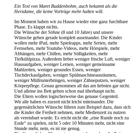
Ein Text von Maret Buddenbohm, auch bekannt als die
Herzdame, die keine Vorträge mehr halten will.
Im Moment haben wir zu Hause wieder eine ganz furchtbare
Phase. Es klappt nichts.
Die Wünsche der Söhne (8 und 10 Jahre) und unsere
Wünsche gehen gerade komplett auseinander. Die Kinder
wollen mehr iPad, mehr Spieleapps, mehr Serien, mehr
Fernsehen, mehr Youtube-Videos, mehr Hörspiele, mehr
Abhängen, mehr Chillen, mehr Süßigkeiten, mehr
Tiefkühlpizza. Außerdem lieber weniger frische Luft, weniger
Hausaufgaben, weniger Lernen, weniger gemeinsame
Mahlzeiten, weniger gesundes Essen, weniger
Tischdeckaufgaben, weniger Spülmaschineausräumen,
weniger Müllrunterbringen, weniger Zähneputzen, weniger
Körperpflege. Genau genommen all das am liebsten gar nicht.
Und alleine ins Bett gehen schon mal überhaupt nicht.
Die Eltern wollen logischerweise das genaue Gegenteil.
Wir alle haben es zurzeit nicht leicht miteinander. Die
gegensätzlichen Wünsche führen zum Beispiel dazu, dass sich
die Kinder die Freiheit nehmen, mehr Medienzeit zu nutzen
als vereinbart wurde. Es reicht nicht die „eine Runde noch zu
Ende“ zu spielen, nicht 5 oder 10 Minuten mehr, nicht eine
Stunde mehr, nein, es ist nie genug.