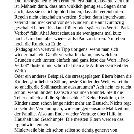
Die fürsorglichen Eltern erinnern erst daran, dass die Zeit um
ist. Mahnen dann, dass nun wirklich genug sei. Sagen dann
auch, dass sie es richtig blöd finden, dass die vereinbarten
Regeln nicht eingehalten werden. Stehen dann irgendwann
zeternd und meckernd vor den Kindern, die auf Durchzug
geschaltet haben, bis dann früher oder später das Wort „iPad-
Verbot“ fällt. Aha! Jetzt schauen sie wenigstens mal kurz
hoch. Um dann aber wieder aufs iPad zu starren. Nur eben
noch die Runde zu Ende …
(Pädagogisch wertvoller Tipp übrigens: wenn man sich
wieder mal kein Gehör verschaffen kann, aus welchen
Gründen auch immer, einfach mal ganz leise das Wort „iPad-
Verbot“ flüstern und schon hat man alle Aufmerksamkeit der
Welt.)
Oder ein anderes Beispiel, die stressgeplagten Eltern bitten die
Kinder: „Ihr liebsten Söhne, beste Kinder der Welt, wäret ihr
so gnädig die Spülmaschine auszuräumen? Ach nein, es reicht
schon, wenn ihr den Esstisch abräumen könntet. Stellt die
Teller einfach auf die Spülmaschine.“ Keine Reaktion, die
Kinder sitzen schon lange nicht mehr am Esstisch. Nichts regt
so sehr die Verdauung an, wie eine gemeinsame Mahlzeit mit
der Familie. Also am Ende wieder Vorträge über Hilfe im
Haushalt und Geschimpfe. Die meisten Eltern werden das
irgendwie kennen.
Mittlerweile bin ich schon selbst so richtig genervt von