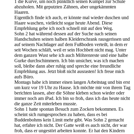
1 die Kurve, um noch pünktlich seinen Kumpel zur Schule
abzuholen. Mit geputzten Zähnen, aber ungekämmten
Haaren.
Eigentlich finde ich auch, er könnte mal wieder duschen und
Haare waschen, vielleicht sogar heute Abend. Diese
Empfehlung gebe ich noch schnell mit auf den Weg.
Sohn 2 hat während dessen auf der Suche nach seinen
Handschuhen seinen halben Kleiderschrank rausgerissen und
auf seinem Nachtlager auf dem Fußboden verteilt, in dem er
seit Wochen schläft, weil er sein Hochbett nicht mag. Unter
dem ganzen Wust sehe ich auch Möhrenreste und eine halbe
Gurke durchschimmern. Ich bin unsicher, was ich machen
soll, bleibe dann aber ruhig und spreche eine freundliche
Empfehlung aus. Jetzt bloß nicht ausrasten! Ich freue mich
aufs Büro.
Montags habe ich immer einen langen Arbeitstag und bin erst
um kurz vor 19 Uhr zu Hause. Ich möchte mir von ihrem Tag
berichten lassen, aber die Söhne kleben schon wieder oder
immer noch am iPad. Ich bin so froh, dass ich das heute nicht
die ganze Zeit miterleben musste.
Sohn 1 hatte spontan Besuch zum Zocken bekommen. Es
scheint sich rumgesprochen zu haben, dass es bei
Buddenbohms kein Limit mehr gibt. Was Sohn 2 gemacht
hat, erfahre ich nicht. Der Gatte weiß es auch nicht, der war
froh, dass er ungestört arbeiten konnte. Er hat den Kindern