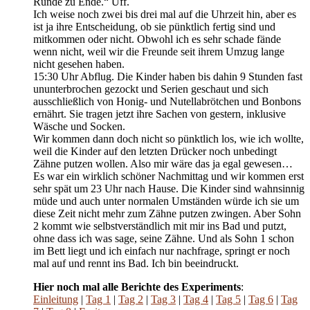
Runde zu Ende.“ Uff.
Ich weise noch zwei bis drei mal auf die Uhrzeit hin, aber es
ist ja ihre Entscheidung, ob sie pünktlich fertig sind und
mitkommen oder nicht. Obwohl ich es sehr schade fände
wenn nicht, weil wir die Freunde seit ihrem Umzug lange
nicht gesehen haben.
15:30 Uhr Abflug. Die Kinder haben bis dahin 9 Stunden fast
ununterbrochen gezockt und Serien geschaut und sich
ausschließlich von Honig- und Nutellabrötchen und Bonbons
ernährt. Sie tragen jetzt ihre Sachen von gestern, inklusive
Wäsche und Socken.
Wir kommen dann doch nicht so pünktlich los, wie ich wollte,
weil die Kinder auf den letzten Drücker noch unbedingt
Zähne putzen wollen. Also mir wäre das ja egal gewesen…
Es war ein wirklich schöner Nachmittag und wir kommen erst
sehr spät um 23 Uhr nach Hause. Die Kinder sind wahnsinnig
müde und auch unter normalen Umständen würde ich sie um
diese Zeit nicht mehr zum Zähne putzen zwingen. Aber Sohn
2 kommt wie selbstverständlich mit mir ins Bad und putzt,
ohne dass ich was sage, seine Zähne. Und als Sohn 1 schon
im Bett liegt und ich einfach nur nachfrage, springt er noch
mal auf und rennt ins Bad. Ich bin beeindruckt.
Hier noch mal alle Berichte des Experiments
:
Einleitung
|
Tag 1
|
Tag 2
|
Tag 3
|
Tag 4
|
Tag 5
|
Tag 6
|
Tag