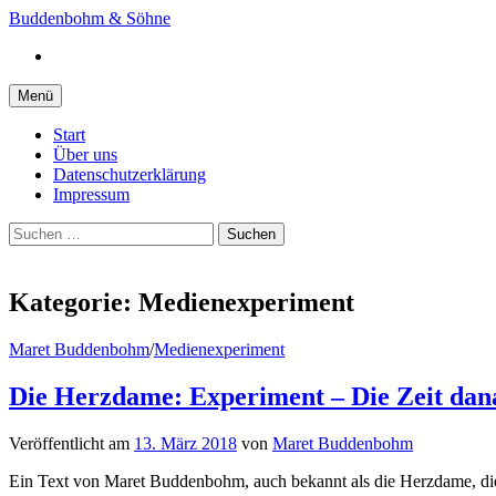
Springe
Buddenbohm & Söhne
zum
Instagram
Inhalt
Menü
Start
Über uns
Datenschutzerklärung
Impressum
Suchen
nach:
Kategorie:
Medienexperiment
Maret Buddenbohm
/
Medienexperiment
Die Herzdame: Experiment – Die Zeit dan
Veröffentlicht
am
13. März 2018
von
Maret Buddenbohm
Ein Text von Maret Buddenbohm, auch bekannt als die Herzdame, die d