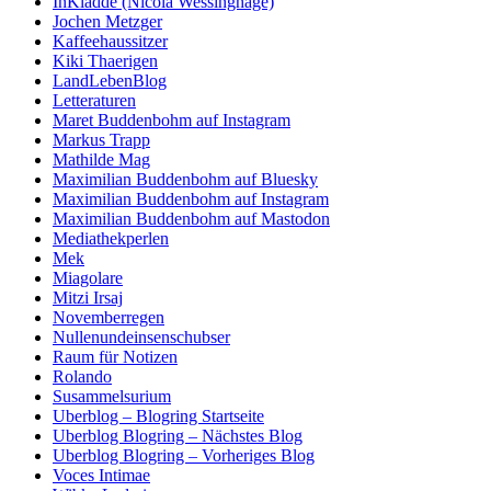
InKladde (Nicola Wessinghage)
Jochen Metzger
Kaffeehaussitzer
Kiki Thaerigen
LandLebenBlog
Letteraturen
Maret Buddenbohm auf Instagram
Markus Trapp
Mathilde Mag
Maximilian Buddenbohm auf Bluesky
Maximilian Buddenbohm auf Instagram
Maximilian Buddenbohm auf Mastodon
Mediathekperlen
Mek
Miagolare
Mitzi Irsaj
Novemberregen
Nullenundeinsenschubser
Raum für Notizen
Rolando
Susammelsurium
Uberblog – Blogring Startseite
Uberblog Blogring – Nächstes Blog
Uberblog Blogring – Vorheriges Blog
Voces Intimae