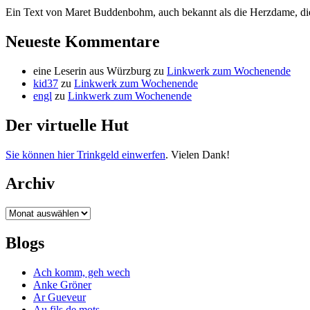
Ein Text von Maret Buddenbohm, auch bekannt als die Herzdame, die 
Neueste Kommentare
eine Leserin aus Würzburg
zu
Linkwerk zum Wochenende
kid37
zu
Linkwerk zum Wochenende
engl
zu
Linkwerk zum Wochenende
Der virtuelle Hut
Sie können hier Trinkgeld einwerfen
. Vielen Dank!
Archiv
Archiv
Blogs
Ach komm, geh wech
Anke Gröner
Ar Gueveur
Au fils de mots