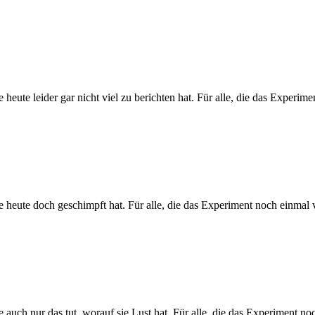
ute leider gar nicht viel zu berichten hat. Für alle, die das Experime
heute doch geschimpft hat. Für alle, die das Experiment noch einmal 
uch nur das tut, worauf sie Lust hat. Für alle, die das Experiment no