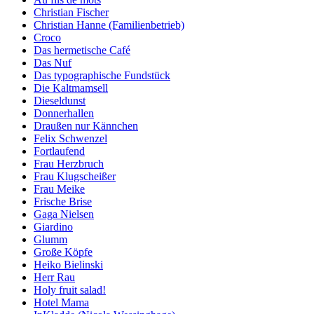
Christian Fischer
Christian Hanne (Familienbetrieb)
Croco
Das hermetische Café
Das Nuf
Das typographische Fundstück
Die Kaltmamsell
Dieseldunst
Donnerhallen
Draußen nur Kännchen
Felix Schwenzel
Fortlaufend
Frau Herzbruch
Frau Klugscheißer
Frau Meike
Frische Brise
Gaga Nielsen
Giardino
Glumm
Große Köpfe
Heiko Bielinski
Herr Rau
Holy fruit salad!
Hotel Mama