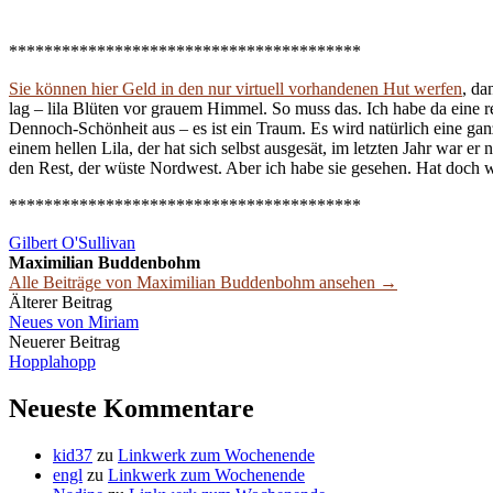
****************************************
Sie können hier Geld in den nur virtuell vorhandenen Hut werfen
, da
lag – lila Blüten vor grauem Himmel. So muss das. Ich habe da eine 
Dennoch-Schönheit aus – es ist ein Traum. Es wird natürlich eine ganze
einem hellen Lila, der hat sich selbst ausgesät, im letzten Jahr war e
den Rest, der wüste Nordwest. Aber ich habe sie gesehen. Hat doch 
****************************************
Gilbert O'Sullivan
Maximilian Buddenbohm
Alle Beiträge von Maximilian Buddenbohm ansehen →
Beitrags-
Älterer Beitrag
Neues von Miriam
Navigation
Neuerer Beitrag
Hopplahopp
Neueste Kommentare
kid37
zu
Linkwerk zum Wochenende
engl
zu
Linkwerk zum Wochenende