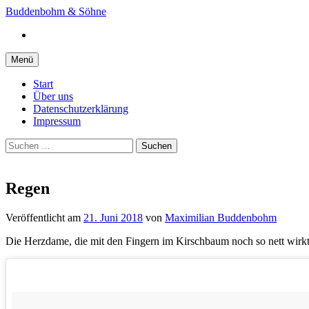
Springe
Buddenbohm & Söhne
zum
Instagram
Inhalt
Menü
Start
Über uns
Datenschutzerklärung
Impressum
Suchen
nach:
Regen
Veröffentlicht
am
21. Juni 2018
von
Maximilian Buddenbohm
Die Herzdame, die mit den Fingern im Kirschbaum noch so nett wir