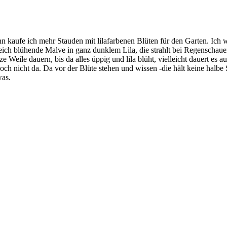
nn kaufe ich mehr Stauden mit lilafarbenen Blüten für den Garten. Ich 
reich blühende Malve in ganz dunklem Lila, die strahlt bei Regenschau
 Weile dauern, bis da alles üppig und lila blüht, vielleicht dauert es a
r noch nicht da. Da vor der Blüte stehen und wissen -die hält keine halbe
was.