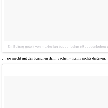
Ein Beitrag geteilt von maximilian buddenbohm (@buddenbohm)
… sie macht mit den Kirschen dann Sachen – Krimi nichts dagegen.