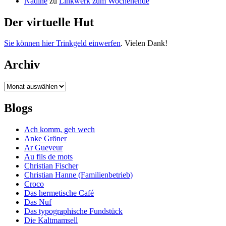
Nadine
zu
Linkwerk zum Wochenende
Der virtuelle Hut
Sie können hier Trinkgeld einwerfen
. Vielen Dank!
Archiv
Archiv
Blogs
Ach komm, geh wech
Anke Gröner
Ar Gueveur
Au fils de mots
Christian Fischer
Christian Hanne (Familienbetrieb)
Croco
Das hermetische Café
Das Nuf
Das typographische Fundstück
Die Kaltmamsell