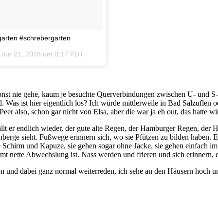
ngarten #schrebergarten
m
Jun 21, 2018 um 8:17 PDT
nst nie gehe, kaum je besuchte Querverbindungen zwischen U- und S-
. Was ist hier eigentlich los? Ich würde mittlerweile in Bad Salzuflen
er also, schon gar nicht von Elsa, aber die war ja eh out, das hatte wir
t er endlich wieder, der gute alte Regen, der Hamburger Regen, der He
rge sieht. Fußwege erinnern sich, wo sie Pfützen zu bilden haben. E
e Schirm und Kapuze, sie gehen sogar ohne Jacke, sie gehen einfach im T
mmt nette Abwechslung ist. Nass werden und frieren und sich erinnern, da
den und dabei ganz normal weiterreden, ich sehe an den Häusern hoch 