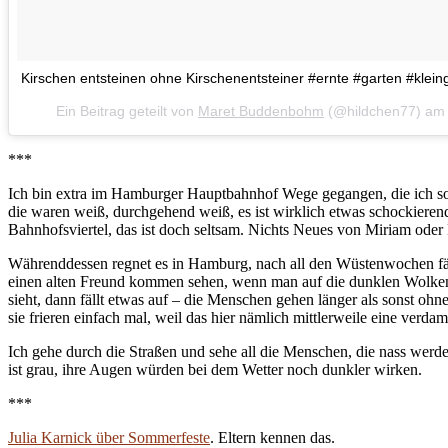
Kirschen entsteinen ohne Kirschenentsteiner #ernte #garten #klei
Ein Beitrag geteilt von
Maret Buddenbohm
(@hildchen77) a
***
Ich bin extra im Hamburger Hauptbahnhof Wege gegangen, die ich so
die waren weiß, durchgehend weiß, es ist wirklich etwas schockierend
Bahnhofsviertel, das ist doch seltsam. Nichts Neues von Miriam oder Pe
Währenddessen regnet es in Hamburg, nach all den Wüstenwochen fäll
einen alten Freund kommen sehen, wenn man auf die dunklen Wolkenbe
sieht, dann fällt etwas auf – die Menschen gehen länger als sonst ohn
sie frieren einfach mal, weil das hier nämlich mittlerweile eine verda
Ich gehe durch die Straßen und sehe all die Menschen, die nass wer
ist grau, ihre Augen würden bei dem Wetter noch dunkler wirken.
***
Julia Karnick über Sommerfeste
. Eltern kennen das.