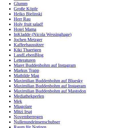
Glumm
Große Köpfe
Heiko Bielinski
Herr Rau
Holy fruit salad!
Hotel Mama
InKladde (Nicola Wessinghage)
Jochen Metzger
Kaffeehaussitzer
Kiki Thaerigen
LandLebenBlog
Letteraturen
Maret Buddenbohm auf Instagram
Markus Trapp
Mathilde Mag
Maximilian Buddenbohm auf Bluesky
Maximilian Buddenbohm auf Instagram
Maximilian Buddenbohm auf Mastodon
Mediathekperlen
Mek
Miagolare
Mitzi Irsaj
Novemberregen
Nullenundeinsenschubser
Raum für Notizen