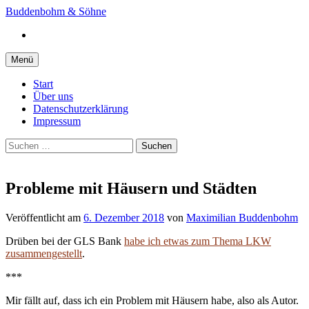
Springe
Buddenbohm & Söhne
zum
Instagram
Inhalt
Menü
Start
Über uns
Datenschutzerklärung
Impressum
Suchen
nach:
Probleme mit Häusern und Städten
Veröffentlicht
am
6. Dezember 2018
von
Maximilian Buddenbohm
Drüben bei der GLS Bank
habe ich etwas zum Thema LKW
zusammengestellt
.
***
Mir fällt auf, dass ich ein Problem mit Häusern habe, also als Autor.