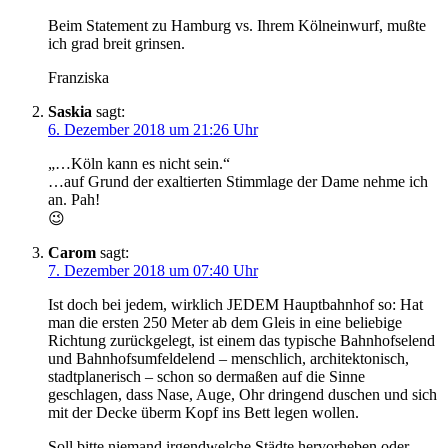
Beim Statement zu Hamburg vs. Ihrem Kölneinwurf, mußte
ich grad breit grinsen.
Franziska
Saskia
sagt:
6. Dezember 2018 um 21:26 Uhr
„…Köln kann es nicht sein.“
…auf Grund der exaltierten Stimmlage der Dame nehme ich
an. Pah!
😉
Carom
sagt:
7. Dezember 2018 um 07:40 Uhr
Ist doch bei jedem, wirklich JEDEM Hauptbahnhof so: Hat
man die ersten 250 Meter ab dem Gleis in eine beliebige
Richtung zurückgelegt, ist einem das typische Bahnhofselend
und Bahnhofsumfeldelend – menschlich, architektonisch,
stadtplanerisch – schon so dermaßen auf die Sinne
geschlagen, dass Nase, Auge, Ohr dringend duschen und sich
mit der Decke überm Kopf ins Bett legen wollen.
Soll bitte niemand irgendwelche Städte hervorheben oder