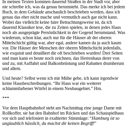
In meinen Texten kommen dauernd Straßen in der Stadt vor, aber
nie schreibe ich, was da genau herumsteht. Das merke ich bei jedem
Buch, in dem Gebäude anschaulich beschrieben werden, dass ich
genau das eher nicht mache und vermutlich auch gar nicht kann.
Wobei das vielleicht keine faire Betrachtungsweise ist, da ich
dauernd Klassiker lese, die zu Zeiten spielen, in denen jedes Haus
noch als ausgeprägte Persönlichkeit in der Gegend herumstand. Was
wiederum, schon klar, auch nur für die Häuser ab der oberen
Mittelschicht gültig war, aber egal, andere kamen da ja auch kaum
vor. Die Häuser der Menschen der oberen Mittelschicht jedenfalls,
wie exquisit und detailliert die oft beschrieben wurden! Drei Seiten
und man kann es heute noch zeichnen, das Herrenhaus derer von
und zu, mit Auffahrt und Balkonbrüstung und Rabatten drumherum
und allem.
Und heute? Selbst wenn ich mir Mühe gebe, ich kann irgendwie
keine Hausbeschreibungen. “Ihr Haus war ein weiterer
schlammfarbener Würfel in einem Neubaugebiet.” Hm.
***
Vor dem Hauptbahnhof steht am Nachmittag eine junge Dame mit
Rollkoffer, sie hat den Bahnhof im Rücken und das Schauspielhaus
vor sich und telefoniert in exaltierter Stimmlage: “
Hamburg ist so
unglaublich hässlich, du machst dir keinen Begriff!
”