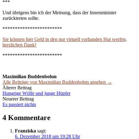
***
Und übrigens bin ich der Meinung, dass der Innenminister
zurücktreten sollte.
************************
Sie können hier Geld in den nur virtuell vorhanden Hut werfen,
herzlichen Dank!
************************
Maximilian Buddenbohm
Alle Beiträge von Maximilian Buddenbohm ansehen →
Beitrags-
Älterer Beitrag
Hungrige Wölfe und junge Hüpfer
Navigation
Neuerer Beitrag
Es passiert nichts
4 Kommentare
Franziska
sagt:
6. Dezember 2018 um 19:28 Uhr