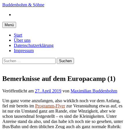
Springe
Buddenbohm & Söhne
zum
Instagram
Inhalt
Menü
Start
Über uns
Datenschutzerklärung
Impressum
Suchen
nach:
Bemerknisse auf dem Europacamp (1)
Veröffentlicht
am
27. April 2019
von
Maximilian Buddenbohm
Um ganz vorne anzufangen, also wirklich noch vor dem Anfang,
fiel mir bereits im
Programm-Flyer
zur Veranstaltung etwas auf, es
ist nur ein Umstand ganz am Rande, eine Winzigkeit, aber wie
schon tausendmal festgestellt – es sind die Kleinigkeiten. Unter
Anreise stand da also, und das habe ich noch nie so gesehen, unter
Bus/Bahn und dem üblichen Zeug auch als ganz normale Rubrik: