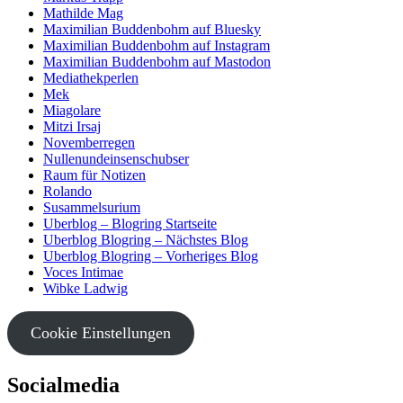
Mathilde Mag
Maximilian Buddenbohm auf Bluesky
Maximilian Buddenbohm auf Instagram
Maximilian Buddenbohm auf Mastodon
Mediathekperlen
Mek
Miagolare
Mitzi Irsaj
Novemberregen
Nullenundeinsenschubser
Raum für Notizen
Rolando
Susammelsurium
Uberblog – Blogring Startseite
Uberblog Blogring – Nächstes Blog
Uberblog Blogring – Vorheriges Blog
Voces Intimae
Wibke Ladwig
Cookie Einstellungen
Socialmedia