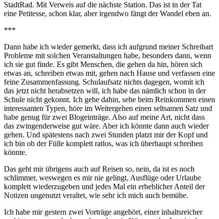
StadtRad. Mit Verweis auf die nächste Station. Das ist in der Tat
eine Petitesse, schon klar, aber irgendwo fängt der Wandel eben an.
***
Dann habe ich wieder gemerkt, dass ich aufgrund meiner Schreibart
Probleme mit solchen Veranstaltungen habe, besonders dann, wenn
ich sie gut finde. Es gibt Menschen, die gehen da hin, hören sich
etwas an, schreiben etwas mit, gehen nach Hause und verfassen eine
feine Zusammenfassung. Schulaufsatz nichts dagegen, womit ich
das jetzt nicht herabsetzen will, ich habe das nämlich schon in der
Schule nicht gekonnt. Ich gehe dahin, sehe beim Reinkommen einen
interessanten Typen, höre im Weitergehen einen seltsamen Satz und
habe genug für zwei Blogeinträge. Also auf meine Art, nicht dass
das zwingenderweise gut wäre. Aber ich könnte dann auch wieder
gehen. Und spätestens nach zwei Stunden platzt mir der Kopf und
ich bin ob der Fülle komplett ratlos, was ich überhaupt schreiben
könnte.
Das geht mir übrigens auch auf Reisen so, nein, da ist es noch
schlimmer, weswegen es mir nie gelingt, Ausflüge oder Urlaube
komplett wiederzugeben und jedes Mal ein erheblicher Anteil der
Notizen ungenutzt veraltet, wie sehr ich mich auch bemühe.
Ich habe mir gestern zwei Vorträge angehört, einer inhaltsreicher