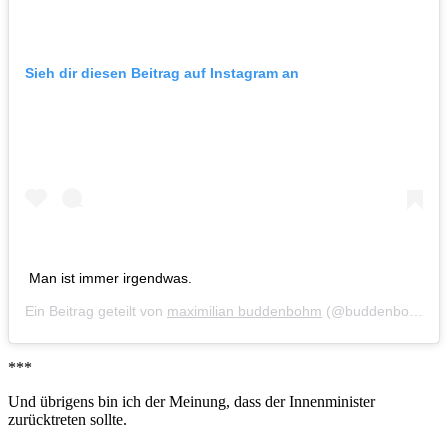
Sieh dir diesen Beitrag auf Instagram an
Man ist immer irgendwas.
Ein Beitrag geteilt von
maximilian buddenbohm
(@buddenbohm) am
***
Und übrigens bin ich der Meinung, dass der Innenminister
zurücktreten sollte.