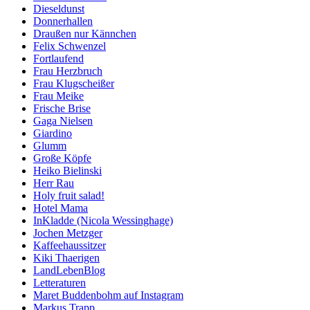
Dieseldunst
Donnerhallen
Draußen nur Kännchen
Felix Schwenzel
Fortlaufend
Frau Herzbruch
Frau Klugscheißer
Frau Meike
Frische Brise
Gaga Nielsen
Giardino
Glumm
Große Köpfe
Heiko Bielinski
Herr Rau
Holy fruit salad!
Hotel Mama
InKladde (Nicola Wessinghage)
Jochen Metzger
Kaffeehaussitzer
Kiki Thaerigen
LandLebenBlog
Letteraturen
Maret Buddenbohm auf Instagram
Markus Trapp