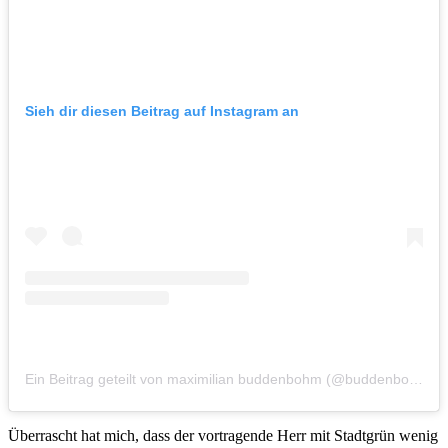
Sieh dir diesen Beitrag auf Instagram an
Ein Beitrag geteilt von maximilian buddenbohm (@buddenbohm)
a
Überrascht hat mich, dass der vortragende Herr mit Stadtgrün wenig