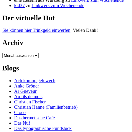
eine Leserin aus Würzburg
zu
Linkwerk zum Wochenende
kid37
zu
Linkwerk zum Wochenende
Der virtuelle Hut
Sie können hier Trinkgeld einwerfen
. Vielen Dank!
Archiv
Archiv
Blogs
Ach komm, geh wech
Anke Gröner
Ar Gueveur
Au fils de mots
Christian Fischer
Christian Hanne (Familienbetrieb)
Croco
Das hermetische Café
Das Nuf
Das typographische Fundstück