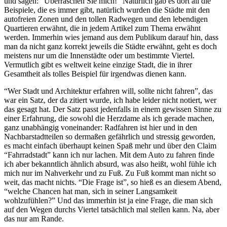
und sagen: “Überraschen Sie mich!” Natürlich gab es dort all die
Beispiele, die es immer gibt, natürlich wurden die Städte mit den
autofreien Zonen und den tollen Radwegen und den lebendigen
Quartieren erwähnt, die in jedem Artikel zum Thema erwähnt
werden. Immerhin wies jemand aus dem Publikum darauf hin, dass
man da nicht ganz korrekt jeweils die Städte erwähnt, geht es doch
meistens nur um die Innenstädte oder um bestimmte Viertel.
Vermutlich gibt es weltweit keine einzige Stadt, die in ihrer
Gesamtheit als tolles Beispiel für irgendwas dienen kann.
“Wer Stadt und Architektur erfahren will, sollte nicht fahren”, das
war ein Satz, der da zitiert wurde, ich habe leider nicht notiert, wer
das gesagt hat. Der Satz passt jedenfalls in einem gewissen Sinne zu
einer Erfahrung, die sowohl die Herzdame als ich gerade machen,
ganz unabhängig voneinander: Radfahren ist hier und in den
Nachbarstadtteilen so dermaßen gefährlich und stressig geworden,
es macht einfach überhaupt keinen Spaß mehr und über den Claim
“Fahrradstadt” kann ich nur lachen. Mit dem Auto zu fahren finde
ich aber bekanntlich ähnlich absurd, was also heißt, wohl fühle ich
mich nur im Nahverkehr und zu Fuß. Zu Fuß kommt man nicht so
weit, das macht nichts. “Die Frage ist”, so hieß es an diesem Abend,
“welche Chancen hat man, sich in seiner Langsamkeit
wohlzufühlen?” Und das immerhin ist ja eine Frage, die man sich
auf den Wegen durchs Viertel tatsächlich mal stellen kann. Na, aber
das nur am Rande.