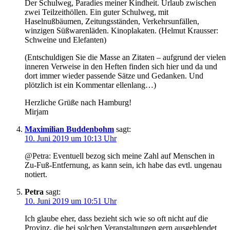
Der Schulweg, Paradies meiner Kindheit. Urlaub zwischen
zwei Teilzeithöllen. Ein guter Schulweg, mit
Haselnußbäumen, Zeitungsständen, Verkehrsunfällen,
winzigen Süßwarenläden. Kinoplakaten. (Helmut Krausser:
Schweine und Elefanten)
(Entschuldigen Sie die Masse an Zitaten – aufgrund der vielen
inneren Verweise in den Heften finden sich hier und da und
dort immer wieder passende Sätze und Gedanken. Und
plötzlich ist ein Kommentar ellenlang…)
Herzliche Grüße nach Hamburg!
Mirjam
Maximilian Buddenbohm
sagt:
10. Juni 2019 um 10:13 Uhr
@Petra: Eventuell bezog sich meine Zahl auf Menschen in
Zu-Fuß-Entfernung, as kann sein, ich habe das evtl. ungenau
notiert.
Petra
sagt:
10. Juni 2019 um 10:51 Uhr
Ich glaube eher, dass bezieht sich wie so oft nicht auf die
Provinz, die bei solchen Veranstaltungen gern ausgeblendet