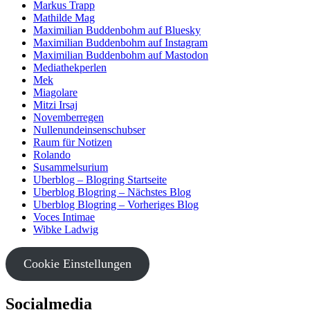
Markus Trapp
Mathilde Mag
Maximilian Buddenbohm auf Bluesky
Maximilian Buddenbohm auf Instagram
Maximilian Buddenbohm auf Mastodon
Mediathekperlen
Mek
Miagolare
Mitzi Irsaj
Novemberregen
Nullenundeinsenschubser
Raum für Notizen
Rolando
Susammelsurium
Uberblog – Blogring Startseite
Uberblog Blogring – Nächstes Blog
Uberblog Blogring – Vorheriges Blog
Voces Intimae
Wibke Ladwig
Cookie Einstellungen
Socialmedia