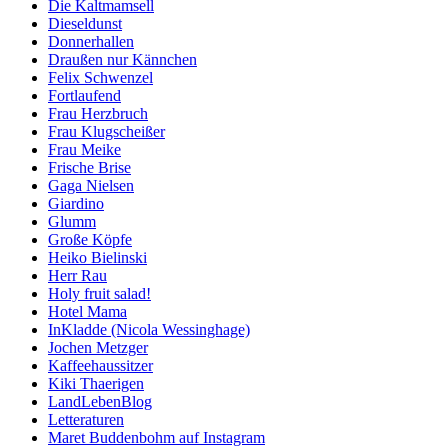
Die Kaltmamsell
Dieseldunst
Donnerhallen
Draußen nur Kännchen
Felix Schwenzel
Fortlaufend
Frau Herzbruch
Frau Klugscheißer
Frau Meike
Frische Brise
Gaga Nielsen
Giardino
Glumm
Große Köpfe
Heiko Bielinski
Herr Rau
Holy fruit salad!
Hotel Mama
InKladde (Nicola Wessinghage)
Jochen Metzger
Kaffeehaussitzer
Kiki Thaerigen
LandLebenBlog
Letteraturen
Maret Buddenbohm auf Instagram