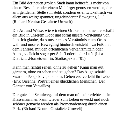
Ein Bild der neuen großen Stadt kann keinesfalls mehr von
einem Besucher oder einem Mitbürger genossen werden, der
an irgendeiner Stelle still steht, sondern es entwickelt sich vor
allem aus weitgespannter, ungehinderter Bewegung […].
(Richard Neutra: Gestaltete Umwelt)
Die Art und Weise, wie wir einen Ort kennen lernen, erschafft
ein Bild in unserem Kopf und formt unsere Vorstellung von
ihm. Ich glaube, dass unser erstes Verständnis eines Ortes
währund unserer Bewegung hindurch entsteht – zu Fuß, mit
dem Fahrrad, mit den öffentlichen Verkehrsmitteln oder
Autos, vielleicht sogar per Schiff oder in der Luft. (Lisa
Dietrich: ‚Hometown‘ in: Stadtaspekte n°01)
Kann man richtig sehen, ohne zu gehen? Kann man gut
gärtnern, ohne zu sehen und zu gehen? Das Auge schafft
zwar die Perspektive, doch das Gehen erst verleiht ihr Leben.
(Erik Orsenna: Portrait eines glücklichen Menschen. Der
Gärtner von Versailles)
Der gute alte Schulweg, auf dem man oft mehr erlebte als im
Klassenzimmer, kann wieder zum Leben erweckt und noch
schöner gemacht werden als Promenadenweg durch einen
Park. (Richard Neutra: Gestaltete Umwelt)