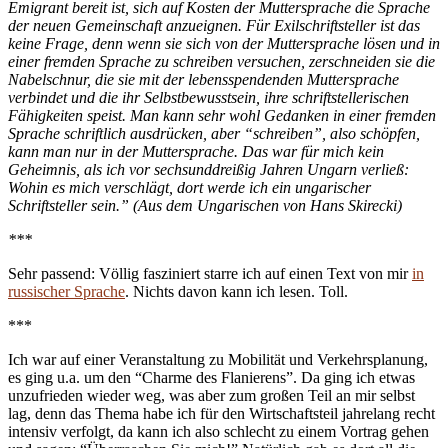
Emigrant bereit ist, sich auf Kosten der Muttersprache die Sprache
der neuen Gemeinschaft anzueignen. Für Exilschriftsteller ist das
keine Frage, denn wenn sie sich von der Muttersprache lösen und in
einer fremden Sprache zu schreiben versuchen, zerschneiden sie die
Nabelschnur, die sie mit der lebensspendenden Muttersprache
verbindet und die ihr Selbstbewusstsein, ihre schriftstellerischen
Fähigkeiten speist. Man kann sehr wohl Gedanken in einer fremden
Sprache schriftlich ausdrücken, aber “schreiben”, also schöpfen,
kann man nur in der Muttersprache. Das war für mich kein
Geheimnis, als ich vor sechsunddreißig Jahren Ungarn verließ:
Wohin es mich verschlägt, dort werde ich ein ungarischer
Schriftsteller sein.” (Aus dem Ungarischen von Hans Skirecki)
***
Sehr passend: Völlig fasziniert starre ich auf einen Text von mir
in
russischer Sprache
. Nichts davon kann ich lesen. Toll.
***
Ich war auf einer Veranstaltung zu Mobilität und Verkehrsplanung,
es ging u.a. um den “Charme des Flanierens”. Da ging ich etwas
unzufrieden wieder weg, was aber zum großen Teil an mir selbst
lag, denn das Thema habe ich für den Wirtschaftsteil jahrelang recht
intensiv verfolgt, da kann ich also schlecht zu einem Vortrag gehen