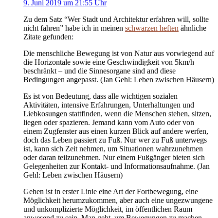
9. Juni 2019 um 21:55 Uhr
Zu dem Satz “Wer Stadt und Architektur erfahren will, sollte
nicht fahren” habe ich in meinen
schwarzen heften
ähnliche
Zitate gefunden:
Die menschliche Bewegung ist von Natur aus vorwiegend auf
die Horizontale sowie eine Geschwindigkeit von 5km/h
beschränkt – und die Sinnesorgane sind and diese
Bedingungen angepasst. (Jan Gehl: Leben zwischen Häusern)
Es ist von Bedeutung, dass alle wichtigen sozialen
Aktivitäten, intensive Erfahrungen, Unterhaltungen und
Liebkosungen stattfinden, wenn die Menschen stehen, sitzen,
liegen oder spazieren. Jemand kann vom Auto oder von
einem Zugfenster aus einen kurzen Blick auf andere werfen,
doch das Leben passiert zu Fuß. Nur wer zu Fuß unterwegs
ist, kann sich Zeit nehmen, um Situationen wahrzunehmen
oder daran teilzunehmen. Nur einem Fußgänger bieten sich
Gelegenheiten zur Kontakt- und Informationsaufnahme. (Jan
Gehl: Leben zwischen Häusern)
Gehen ist in erster Linie eine Art der Fortbewegung, eine
Möglichkeit herumzukommen, aber auch eine ungezwungene
und unkomplizierte Möglichkeit, im öffentlichen Raum
anwesend zu sein. Man geht, um Bewegungen zu machen,