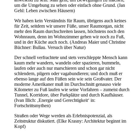
um die Umgebung zu sehen oder einfach ohne Grund. (Jan
Gehl: Leben zwischen Häusern)
Wir haben kein Verständnis für Raum, übrigens auch keines
für Zeit, seitdem wir unsere Füße, unser Raumorgan, nicht
mehr den Raum durchschreiten lassen, höchstens noch den
Wohnraum, denn im Wohnzimmer gehen wir noch zu Fuß,
und in der Küche auch noch. (Andreas Maier und Christine
Büchner: Bullau. Versuch über Natur)
Der schnell verfrachtete und stets verschleppte Mensch kann
kaum mehr wandern, wandeln oder spazieren, bummeln,
laufen oder auch nur marschieren und schon gar nicht
schlendern, pilgern oder vagabundieren; und doch muß er
ebenso lange auf den Füßen sein wie sein Großvater. Der
moderne Amerikaner muß im Durchschnitt genauso viele
Kilometer zu Fuß laufen wie seine Vorfahren – zumeist durch
Tunnel, Korridore, über Parkplätze und durch Kaufhäuser.
(Ivan Illich: ‚Energie und Gerechtigkeit‘ in:
Fortschrittsmythen)
Straßen oder Wege werden als Erlebnispotenzial, als
Zeitstruktur diskutiert. (Elke Krasny: Architektur beginnt im
Kopf)