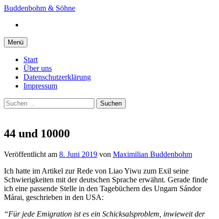
Springe
Buddenbohm & Söhne
zum
Instagram
Inhalt
Menü
Start
Über uns
Datenschutzerklärung
Impressum
Suchen
nach:
44 und 10000
Veröffentlicht
am
8. Juni 2019
von
Maximilian Buddenbohm
Ich hatte im Artikel zur Rede von Liao Yiwu zum Exil seine
Schwierigkeiten mit der deutschen Sprache erwähnt. Gerade finde
ich eine passende Stelle in den Tagebüchern des Ungarn Sándor
Márai, geschrieben in den USA:
“Für jede Emigration ist es ein Schicksalsproblem, inwieweit der