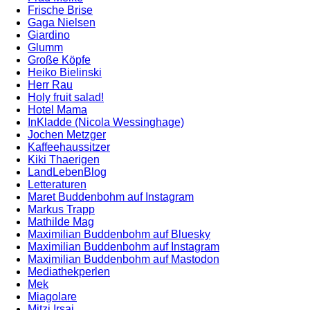
Frische Brise
Gaga Nielsen
Giardino
Glumm
Große Köpfe
Heiko Bielinski
Herr Rau
Holy fruit salad!
Hotel Mama
InKladde (Nicola Wessinghage)
Jochen Metzger
Kaffeehaussitzer
Kiki Thaerigen
LandLebenBlog
Letteraturen
Maret Buddenbohm auf Instagram
Markus Trapp
Mathilde Mag
Maximilian Buddenbohm auf Bluesky
Maximilian Buddenbohm auf Instagram
Maximilian Buddenbohm auf Mastodon
Mediathekperlen
Mek
Miagolare
Mitzi Irsaj