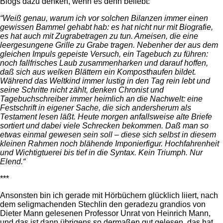
Blogs dazu denken, wenn es denn beliebt:
“Weiß genau, warum ich vor solchen Bilanzen immer einen
gewissen Bammel gehabt hab: es hat nicht nur mit Biografie,
es hat auch mit Zugrabetragen zu tun. Ameisen, die eine
leergesungene Grille zu Grabe tragen. Nebenher der aus dem
gleichen Impuls gepeiste Versuch, ein Tagebuch zu führen:
noch fallfrisches Laub zusammenharken und darauf hoffen,
daß sich aus welken Blättern ein Komposthaufen bildet.
Während das Weltkind immer lustig in den Tag rein lebt und
seine Schritte nicht zählt, denken Chronist und
Tagebuchschreiber immer heimlich an die Nachwelt: eine
Festschrift in eigener Sache, die sich andersherum als
Testament lesen läßt. Heute morgen anfallsweise alte Briefe
sortiert und dabei viele Schrecken bekommen. Daß man so
etwas einmal gewesen sein soll – diese sich selbst in diesem
kleinen Rahmen noch blähende Imponierfigur. Hochfahrenheit
und Wichtigtuerei bis tief in die Syntax. Kein Triumph. Nur
Elend.“
***
Ansonsten bin ich gerade mit Hörbüchern glücklich liiert, nach
dem seligmachenden Stechlin den geradezu grandios von
Dieter Mann gelesenen Professor Unrat von Heinrich Mann,
und das ist dann übrigens so dermaßen gut gelesen, das hat