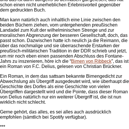
schon einen nicht unerheblichen Erlebnisvorteil gegenüber
dem gedruckten Buch.
Man kann natürlich auch inhaltlich eine Linie zwischen den
beiden Büchern ziehen, vom untergehenden preußischen
Landadel zum Kult der wilhelminischen Strenge und zur
moralischen Abgrenzung der besseren Gesellschaft, doch, das
passt schon. Dazwischen hatte ich neulich ja die Reimann, die
über das nochmalige und sie überraschende Erstarken der
preußisch-militärischen Tradition in der DDR schrieb und jetzt,
um mir noch eben einen passenden Abschluss des Fontane-
Jahrs zu inszenieren, höre ich die “
Birnen von Ribbeck
”, das ist
ein Roman von F.C. Delius, gelesen von Christian Brückner.
Ein Roman, in dem das sattsam bekannte Birnengedicht zur
Abwechslung als Übergriff ausgedeutet wird, wie überhaupt die
Geschichte des Dorfes als eine Geschichte von vielen
Übergriffen dargestellt wird und die Pointe, dass dieser Roman
von Delius natürlich nur ein weiterer Übergriff ist, die ist nun
wirklich nicht schlecht.
Gerne gehört, das alles, es sei alles auch ausdrücklich
empfohlen (sämtlich bei Spotify verfügbar).
***