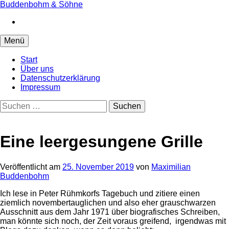
Springe
Buddenbohm & Söhne
zum
Instagram
Inhalt
Menü
Start
Über uns
Datenschutzerklärung
Impressum
Suchen
nach:
Eine leergesungene Grille
Veröffentlicht
am
25. November 2019
von
Maximilian
Buddenbohm
Ich lese in Peter Rühmkorfs Tagebuch und zitiere einen
ziemlich novembertauglichen und also eher grauschwarzen
Ausschnitt aus dem Jahr 1971 über biografisches Schreiben,
man könnte sich noch, der Zeit voraus greifend, irgendwas mit