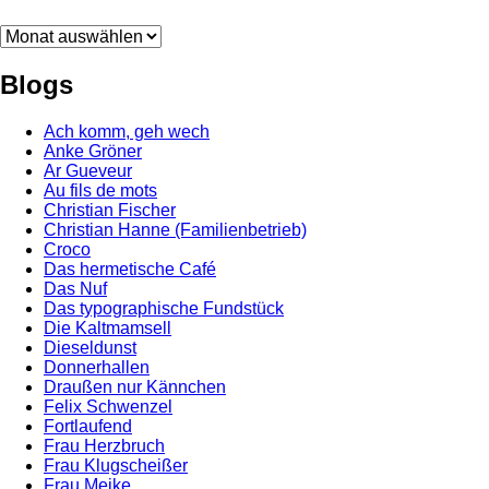
Archiv
Blogs
Ach komm, geh wech
Anke Gröner
Ar Gueveur
Au fils de mots
Christian Fischer
Christian Hanne (Familienbetrieb)
Croco
Das hermetische Café
Das Nuf
Das typographische Fundstück
Die Kaltmamsell
Dieseldunst
Donnerhallen
Draußen nur Kännchen
Felix Schwenzel
Fortlaufend
Frau Herzbruch
Frau Klugscheißer
Frau Meike