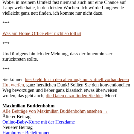
Wobei in meinem Umfeld fast niemand auch nur eine Chance auf
Langeweile hatte, in den letzten Wochen. Ich würde Langeweile
vielleicht ganz nett finden, ich komme nur nicht dazu.
***
Was am Home-Office eher nicht so toll ist
.
***
Und übrigens bin ich der Meinung, dass der Innenminister
zurücktreten sollte.
***
Sie können
hier Geld für in den allerdings nur virtuell vorhandenen
Hut werfen
, ganz herzlichen Dank! Sollten Sie den konventionellen
Weg bevorzugen und lieber ganz klassisch etwas überweisen
wollen, das geht auch,
die Daten dazu finden Sie hier
. Merci!
Maximilian Buddenbohm
Alle Beiträge von Maximilian Buddenbohm ansehen →
Beitrags-
Älterer Beitrag
Online-Baby-Kurse mit der Herzdame
Navigation
Neuerer Beitrag
Hamburger Betteltruppen