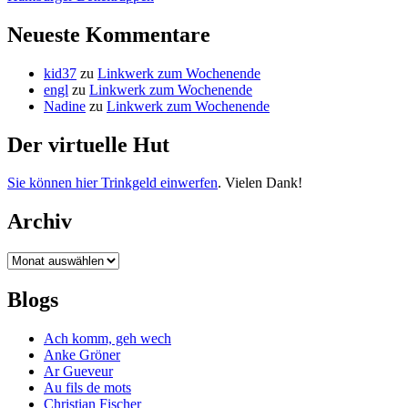
Neueste Kommentare
kid37
zu
Linkwerk zum Wochenende
engl
zu
Linkwerk zum Wochenende
Nadine
zu
Linkwerk zum Wochenende
Der virtuelle Hut
Sie können hier Trinkgeld einwerfen
. Vielen Dank!
Archiv
Archiv
Blogs
Ach komm, geh wech
Anke Gröner
Ar Gueveur
Au fils de mots
Christian Fischer