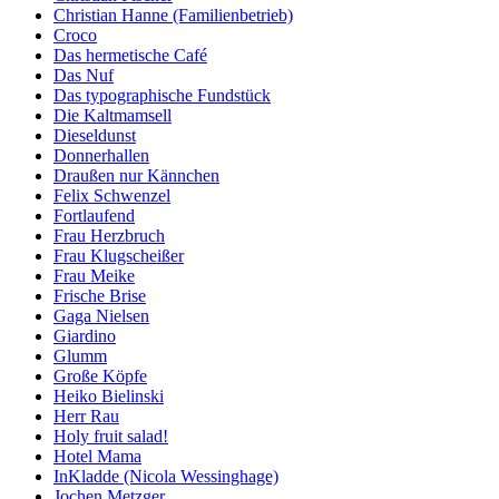
Christian Hanne (Familienbetrieb)
Croco
Das hermetische Café
Das Nuf
Das typographische Fundstück
Die Kaltmamsell
Dieseldunst
Donnerhallen
Draußen nur Kännchen
Felix Schwenzel
Fortlaufend
Frau Herzbruch
Frau Klugscheißer
Frau Meike
Frische Brise
Gaga Nielsen
Giardino
Glumm
Große Köpfe
Heiko Bielinski
Herr Rau
Holy fruit salad!
Hotel Mama
InKladde (Nicola Wessinghage)
Jochen Metzger