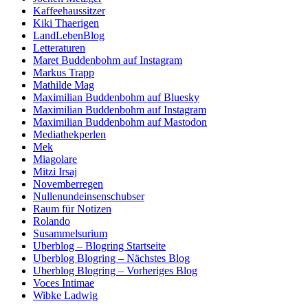
Kaffeehaussitzer
Kiki Thaerigen
LandLebenBlog
Letteraturen
Maret Buddenbohm auf Instagram
Markus Trapp
Mathilde Mag
Maximilian Buddenbohm auf Bluesky
Maximilian Buddenbohm auf Instagram
Maximilian Buddenbohm auf Mastodon
Mediathekperlen
Mek
Miagolare
Mitzi Irsaj
Novemberregen
Nullenundeinsenschubser
Raum für Notizen
Rolando
Susammelsurium
Uberblog – Blogring Startseite
Uberblog Blogring – Nächstes Blog
Uberblog Blogring – Vorheriges Blog
Voces Intimae
Wibke Ladwig