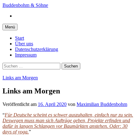
Springe
Buddenbohm & Söhne
zum
Instagram
Inhalt
Menü
Start
Über uns
Datenschutzerklärung
Impressum
Suchen
nach:
Links am Morgen
Links am Morgen
Veröffentlicht
am
16. April 2020
von
Maximilian Buddenbohm
“
Für Deutsche scheint es schwer auszuhalten, einfach nur zu sein.
Deswegen muss man sich Aufträge geben, Projekte erfinden und
dafür in langen Schlangen vor Baumärkten anstehen. Oder: 30
days of yoga.
”