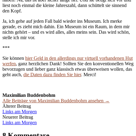
liest noch einmal die kleine Jahreszahl, dann schüttelt sie sinnend
den Kopf.
Ja, ich gehe auf jeden Fall bald wieder ins Museum. Ich merke
gerade, es zieht mich dahin. Ein Museum ist ein Raum, in dem mir
nichts gehört – und es wird alles, alles meins sein. Das wird schön,
stelle ich mir vor.
***
Sie können
hier Geld in den allerdings nur virtuell vorhandenen Hut
werfen
, ganz herzlichen Dank! Sollten Sie den konventionellen Weg
bevorzugen und lieber ganz klassisch etwas überweisen wollen, das
geht auch,
die Daten dazu finden Sie hier
. Merci!
Maximilian Buddenbohm
Alle Beiträge von Maximilian Buddenbohm ansehen →
Beitrags-
Älterer Beitrag
Links am Morgen
Navigation
Neuerer Beitrag
Links am Morgen
8 Kommentare