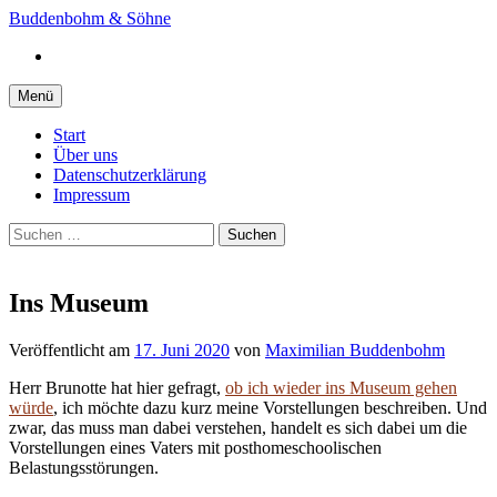
Springe
Buddenbohm & Söhne
zum
Instagram
Inhalt
Menü
Start
Über uns
Datenschutzerklärung
Impressum
Suchen
nach:
Ins Museum
Veröffentlicht
am
17. Juni 2020
von
Maximilian Buddenbohm
Herr Brunotte hat hier gefragt,
ob ich wieder ins Museum gehen
würde
, ich möchte dazu kurz meine Vorstellungen beschreiben. Und
zwar, das muss man dabei verstehen, handelt es sich dabei um die
Vorstellungen eines Vaters mit posthomeschoolischen
Belastungsstörungen.