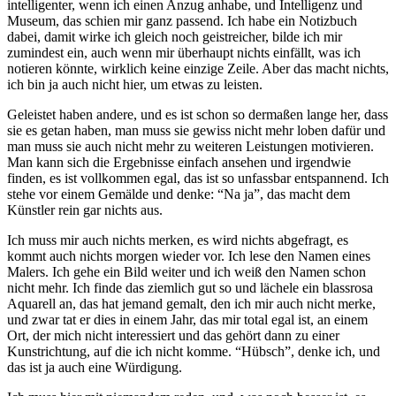
intelligenter, wenn ich einen Anzug anhabe, und Intelligenz und
Museum, das schien mir ganz passend. Ich habe ein Notizbuch
dabei, damit wirke ich gleich noch geistreicher, bilde ich mir
zumindest ein, auch wenn mir überhaupt nichts einfällt, was ich
notieren könnte, wirklich keine einzige Zeile. Aber das macht nichts,
ich bin ja auch nicht hier, um etwas zu leisten.
Geleistet haben andere, und es ist schon so dermaßen lange her, dass
sie es getan haben, man muss sie gewiss nicht mehr loben dafür und
man muss sie auch nicht mehr zu weiteren Leistungen motivieren.
Man kann sich die Ergebnisse einfach ansehen und irgendwie
finden, es ist vollkommen egal, das ist so unfassbar entspannend. Ich
stehe vor einem Gemälde und denke: “Na ja”, das macht dem
Künstler rein gar nichts aus.
Ich muss mir auch nichts merken, es wird nichts abgefragt, es
kommt auch nichts morgen wieder vor. Ich lese den Namen eines
Malers. Ich gehe ein Bild weiter und ich weiß den Namen schon
nicht mehr. Ich finde das ziemlich gut so und lächele ein blassrosa
Aquarell an, das hat jemand gemalt, den ich mir auch nicht merke,
und zwar tat er dies in einem Jahr, das mir total egal ist, an einem
Ort, der mich nicht interessiert und das gehört dann zu einer
Kunstrichtung, auf die ich nicht komme. “Hübsch”, denke ich, und
das ist ja auch eine Würdigung.