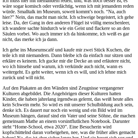
Ich muss hier mit niemandem reden, und, was noch besser ist, es
wäre sogar komisch oder verdächtig, wenn ich mit jemandem reden
würde. Smalltalk im Museum, soweit kommt’s noch. “Na, auch
hier?” Nein, das macht man nicht. Ich schweige begeistert, ich gehe
leise. Da, der Gang in den anderen Flügel ist völlig menschenleer,
ich wandere sachte hindurch wie ein Geist und flackere so an den
Säulen vorbei. Wo auch immer ich da hinkomme, ich weiß es gar
nicht, das merke ich ja dann.
Ich gehe ins Museumscafé und kaufe mir zwei Stück Kuchen, die
teile ich mit niemandem. Dann bleibe ich da einfach nur sitzen und
erkläre es keinem. Ich gucke mir die Decke an und erläutere nicht,
wo ich hinsehe und warum, ich verkünde auch nicht, wann es
weitergeht. Es geht weiter, wenn ich es will, und ich lehne mich
zurück und will nicht.
Auf den Plakaten an den Wänden sind Zeugnisse vergangener
Kulturen abgebildet. Die Angehörigen dieser Kulturen hatten
Kinder, die haben jahrelang irgendwas gelernt, das weiß heute alles
kein Schwein mehr. So wird es mit unserer Schulbildung auch sein,
denke ich. Es dauert nur noch ein wenig und ein Bild wird im
Museum hängen, darauf sind ein Vater und seine Söhne, die machen
gemeinsam Mathe an einem vorsintflutlichen Notebook. Darunter
steht “Home-School, etwa 2020”. Eine Besucherin wird
kopfschüttelnd daran vorbeigehen, nee, was die früher alles gemacht
haben! Na, das ist aber sicher lange her. Und sie beugt sich vor und