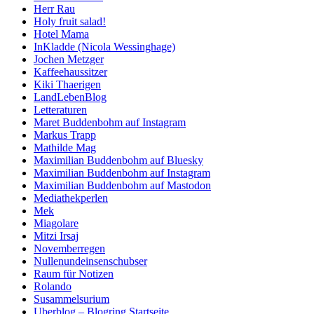
Herr Rau
Holy fruit salad!
Hotel Mama
InKladde (Nicola Wessinghage)
Jochen Metzger
Kaffeehaussitzer
Kiki Thaerigen
LandLebenBlog
Letteraturen
Maret Buddenbohm auf Instagram
Markus Trapp
Mathilde Mag
Maximilian Buddenbohm auf Bluesky
Maximilian Buddenbohm auf Instagram
Maximilian Buddenbohm auf Mastodon
Mediathekperlen
Mek
Miagolare
Mitzi Irsaj
Novemberregen
Nullenundeinsenschubser
Raum für Notizen
Rolando
Susammelsurium
Uberblog – Blogring Startseite