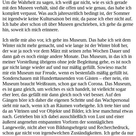
Um die Wahrheit zu sagen, ich weiß gar nicht, wie es sich gerade
mit den Museen verhält, sind die offen und wie genau, das habe ich
komplett verpasst. Was auch jahreszeitlich bedingt ist, der Sommer
ist irgendwie keine Kultursaison bei mir, da passe ich eher nicht auf.
Ich habe aber schon oft über Museen geschrieben, ich gehe da gerne
hin, soweit ich mich erinnere.
Ich stelle mir also vor, ich gehe ins Museum. Das habe ich seit dem
Winter nicht mehr gemacht, und wie lange ist der Winter bloß her,
der war ja noch vor dem März mit seinen zehn Wochen Dauer und
dann gab es noch einige andere Monate. Das Museum, in das ich in
meiner Vorstellung übrigens ohne jede Begleitung gehe, es ist noch
gar nicht lange wieder auf und nur mäßig gefüllt. Sowieso macht
mir ein Museum nur Freude, wenn es bestenfalls mäßig gefüllt ist.
Sonderschauen mit Hunderttausenden von Gästen – eher nein, ein
Museum braucht Weißraum, schon gar nach Corona. Das Museum,
es ist ganz gleich, um welches es sich handelt, ist vielleicht sogar
eher leer, das gefällt mir dann gleich noch viel besser. Auf den
Gängen höre ich daher die eigenen Schritte und das Wachpersonal
sieht mir nach, wenn ich an Räumen vorbeigehe. Ich trete hier und
da an Vitrinen und vor Objekte und Bilder, ich lese manchmal etwas
nach. Getrieben bin ich dabei ausschließlich von Lust und einer
äußerst angenehm entspannten Vorform der sonntäglichen
Langeweile, nicht aber von Bildungsehrgeiz und Recherchedruck,
schon gar nicht von irgendwelchen Zuständigkeiten. Ich gehe da nur