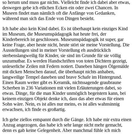
so herum und muss gar nichts. Vielleicht finde ich dabei aber etwas,
deswegen gebe ich etlichen Ecken ein oder zwei Chancen. In
Museen findet man nämlich oft die Anfänge von Gedanken,
während man sich das Ende von Dingen besieht.
Ich habe also kein Kind dabei. Es ist überhaupt kein einziges Kind
im Museum, die Museumspädagogik hat heute frei, der
Kinderbereich ist geschlossen. Museumspädagogik ist super, gar
keine Frage, aber heute nicht, heute stört sie meine Vorstellung. Die
Ausstellungen sind in meiner Vorstellung eh ausdrücklich
sterbenslangweilig für Kinder, sie sind im Grunde für sie völlig
unzumutbar. Es werden Handschriften von toten Dichtern gezeigt,
unleserliche Zeilen mit Federn notiert. Daneben hängen Ölgemälde
mit dicken Menschen darauf, die überhaupt nichts anhaben,
langweilige Tempel daneben und brave Schafe im Hintergrund.
Einen Raum weiter gibt es Keramik, nichtssagende graubraune
Scherben in 236 Variationen mit vielen Erläuterungen dabei, so
etwas. Dinge, für die man Kinder unmöglich begeistern kann, bei
keinem einzigen Objekt denke ich, dass das aber etwas für einen
Sohn wäre. Nein, es ist alles nur meins, es ist alles wahnsinnig
erwachsen, ich finde es großartig.
Ich gehe ziellos entspannt durch die Gänge. Ich habe mir extra einen
Anzug angezogen, das habe ich sehr lange nicht mehr gemacht,
denn es gab keine Gelegenheit. Aber manchmal fühle ich mich