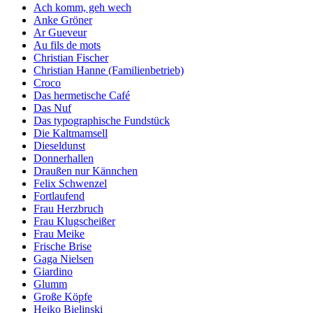
Ach komm, geh wech
Anke Gröner
Ar Gueveur
Au fils de mots
Christian Fischer
Christian Hanne (Familienbetrieb)
Croco
Das hermetische Café
Das Nuf
Das typographische Fundstück
Die Kaltmamsell
Dieseldunst
Donnerhallen
Draußen nur Kännchen
Felix Schwenzel
Fortlaufend
Frau Herzbruch
Frau Klugscheißer
Frau Meike
Frische Brise
Gaga Nielsen
Giardino
Glumm
Große Köpfe
Heiko Bielinski